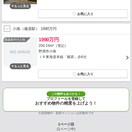
小南（篠原駅） 1990万円
1990万円
建築条件付土地
200.24m²（登記）
野洲市小南
ＪＲ東海道本線「篠原」歩6分
この物件もありかも！
プロフィールを登録して
おすすめ物件の精度を上げよう！
※賃貸物件・新築マンションは対象外です
1
ページ目
(
1
ページ中)