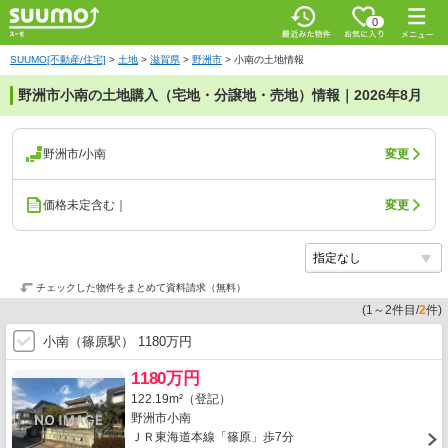
0
SUUMO[不動産/住宅]
>
土地
>
滋賀県
>
野洲市
>
小南の土地情報
野洲市小南の土地購入（宅地・分譲地・売地）情報｜2026年8月
野洲市/小南
変更
価格未定含む｜
変更
チェックした物件をまとめて資料請求（無料）
(
1
～
2
件目/
2
件)
小南（篠原駅） 1180万円
1180万円
122.19m²（登記）
野洲市小南
ＪＲ東海道本線「篠原」歩7分