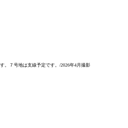
。※5・６号
７号地は支線予定です。/2026年4月撮影