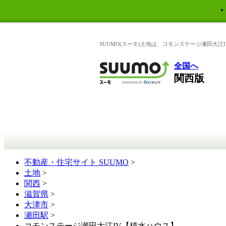
SUUMO(スーモ)土地は、コモンステージ瀬田大江
全国へ
関西版
不動産・住宅サイト SUUMO
>
土地
>
関西
>
滋賀県
>
大津市
>
瀬田駅
>
コモンステージ瀬田大江IV【積水ハウス】