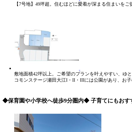
【7号地】49坪超。住むほどに愛着が深まる住まいをご提案
敷地面積42坪以上。ご希望のプランを叶えやすい、ゆ
コモンステージ瀬田大江I・II・IIIには公園があり、
◆保育園や小学校へ徒歩9分圏内◆ 子育てにもお