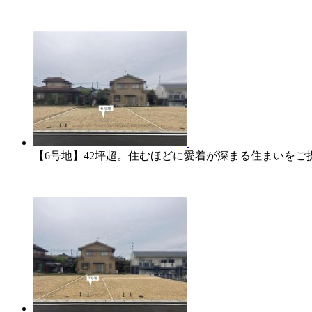
【6号地】42坪超。住むほどに愛着が深まる住まいをご提案