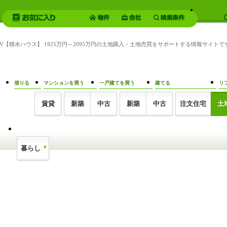
IV【積水ハウス】 1925万円～2095万円の土地購入・土地売買をサポートする情報サイトで
借りる
マンションを買う
一戸建てを買う
建てる
リ
賃貸
新築
中古
新築
中古
注文住宅
土
暮らし