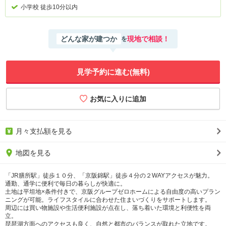
小学校 徒歩10分以内
どんな家が建つか
現地で相談！
を
見学予約に進む(無料)
月々支払額を見る
地図を見る
「JR膳所駅」徒歩１０分、「京阪錦駅」徒歩４分の２WAYアクセスが魅力。
通勤、通学に便利で毎日の暮らしが快適に。
土地は平坦地×条件付きで、京阪グループゼロホームによる自由度の高いプラン
ニングが可能。ライフスタイルに合わせた住まいづくりをサポートします。
周辺には買い物施設や生活便利施設が点在し、落ち着いた環境と利便性を両
立。
琵琶湖方面へのアクセスも良く、自然と都市のバランスが取れた立地です。