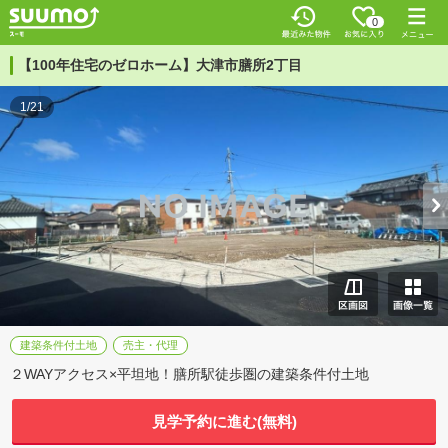
0
【100年住宅のゼロホーム】大津市膳所2丁目
1/21
建築条件付土地
売主・代理
２WAYアクセス×平坦地！膳所駅徒歩圏の建築条件付土地
見学予約に進む(無料)