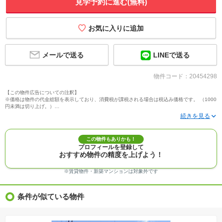
見学予約に進む(無料)
メールで送る
LINEで送る
物件コード：20454298
【この物件広告についての注釈】
※価格は物件の代金総額を表示しており、消費税が課税される場合は税込み価格です。 （1000
円未満は切り上げ。）
※写真に写っている、またはパース（絵）や間取り図に描かれている家具や車などは、特にコ
メントがない場合、販売価格に含まれません。
※敷地権利が定期借地権のものは価格に権利金を含みます。
※建築条件付き土地価格には、建物価格は含まれません。
この物件もありかも！
※物件情報は、原則として情報提供日の２日前に最終確認した情報です。
プロフィールを登録して
※完成予想図はいずれも外構、植栽、外観等実際のものとは多少異なることがあります。
おすすめ物件の精度を上げよう！
※モデルルーム・モデルハウス・展示場・ショールームの画像の場合、今回販売の物件と異な
る場合があります。
※ＣＧ合成の画像の場合、実際とは多少異なる場合があります。
※賃貸物件・新築マンションは対象外です
※物件特徴：販売戸数が複数の物件は、全ての住戸に該当しない項目もあります。
※完成後１年以上を経過した未入居物件が掲載される場合があります。ご了承ください。
※新着：物件情報が「SUUMO」に掲載された日から１週間表示されます。
条件が似ている物件
※価格更新：物件価格が変更された日から１週間表示されます。
※販売予定物件はすべて、販売開始するまで契約または予約の申込みはできません。
※購入の前には物件内容や契約条件についてご自身で十分な確認をしていただくようにお願い
いたします。