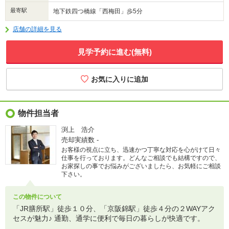
最寄駅
地下鉄四つ橋線「西梅田」歩5分
店舗の詳細を見る
見学予約に進む(無料)
物件担当者
渕上 浩介
売却実績数
-
お客様の視点に立ち、迅速かつ丁寧な対応を心がけて日々
仕事を行っております。どんなご相談でも結構ですので、
お家探しの事でお悩みがございましたら、お気軽にご相談
下さい。
この物件について
「JR膳所駅」徒歩１０分、「京阪錦駅」徒歩４分の２WAYアク
セスが魅力♪ 通勤、通学に便利で毎日の暮らしが快適です。