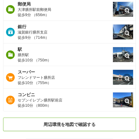
郵便局
大津膳所駅前郵便局
徒歩9分 （656m）
銀行
滋賀銀行膳所支店
徒歩9分 （714m）
駅
膳所駅
徒歩10分 （750m）
スーパー
フレンドマート膳所店
徒歩10分 （755m）
コンビニ
セブンイレブン膳所駅前店
徒歩10分 （800m）
周辺環境を地図で確認する