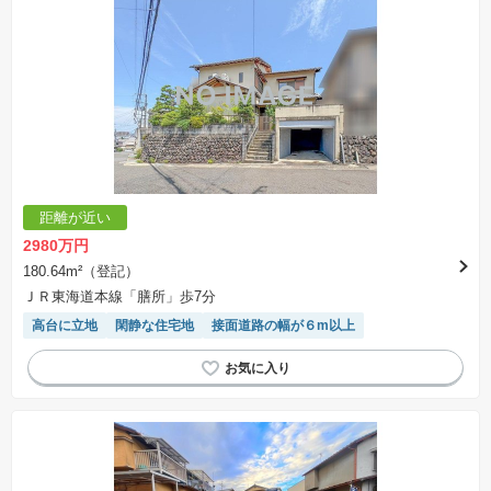
※建築条件土地の情報内に掲載されている、建物プラン例は、土地購入者の設計プランの参考
の一例であって、プランの採用可否は任意です。
※土地（建築条件なし）で「建物プラン例」が表記してある時、そのプラン例は特定の建築請
負会社によるもので、当該建築請負会社以外で建てた場合、同様のものが同価格で建てられる
とは限りません。また建築請負会社を特定するものではありません。
※建築条件付き土地とは、その土地に建築する建物の建築請負契約が、一定期間内に成立する
ことを条件として売買される土地のことをいいます。建築請負契約成立に向けて設計プランを
協議するため、土地購入者が自己の希望する建物の設計協議をするために必要な相当の期間の
交渉期間が設定され、その期間内で希望を満たすプランが実現できたかどうかにより結論を出
します。なお、この期間は概ね3ヶ月程度とされています。納得のいくプランが出来ず、建築請
負契約が成立しない場合、土地売買契約は白紙に戻り、土地契約にかかった代金（土地代金、
手付金など）は名目のいかんに関わらず、全て返却されます。
※課税対象物件の「価格」や「費用等」は消費税込みの「総額表示」で統一しています。
※「本体価格」とは、課税対象物件においては「消費税を除いた建物価格」と「土地価格」の
距離が近い
合計額を指します。
※課税対象物件は消費税込みの総額表示のため、不動産広告の販売価格には本体価格の金額は
2980万円
表示されておりません。
※取引にかかる費用：物件の契約手続き、決済、引き渡し時にかかる費用を表示しています。
180.64m²（登記）
不動産会社によって表記有無が異なるため、ご自身で十分な確認をしていただくようにお願い
ＪＲ東海道本線「膳所」歩7分
いたします。
※掲載の省エネ性能ラベル内の物件・住棟・号室名称については最新のものに変更されている
高台に立地
閑静な住宅地
接面道路の幅が６m以上
場合があります。