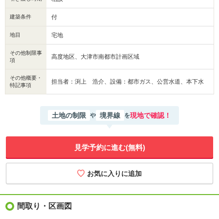
建築条件
付
地目
宅地
その他制限事
高度地区、大津市南都市計画区域
項
その他概要・
担当者：渕上 浩介、設備：都市ガス、公営水道、本下水
特記事項
土地の制限
境界線
現地で確認！
や
を
見学予約に進む(無料)
間取り・区画図