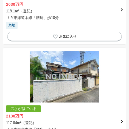
2030万円
118.1m²（登記）
ＪＲ東海道本線「膳所」歩10分
角地
広さが似ている
2130万円
117.84m²（登記）