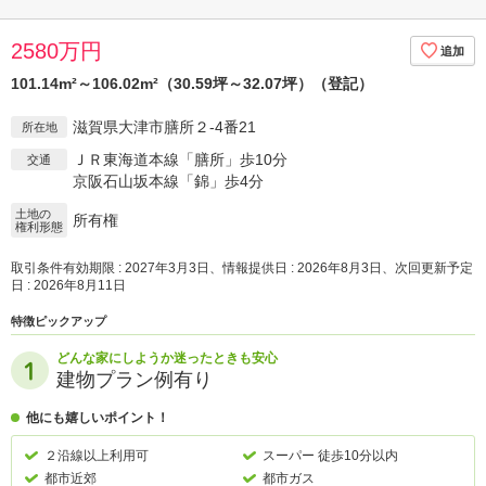
2580万円
101.14m²～106.02m²（30.59坪～32.07坪）（登記）
滋賀県大津市膳所２-4番21
所在地
ＪＲ東海道本線「膳所」歩10分
交通
京阪石山坂本線「錦」歩4分
土地の
所有権
権利形態
取引条件有効期限 : 2027年3月3日、情報提供日 : 2026年8月3日、次回更新予定
日 : 2026年8月11日
特徴ピックアップ
どんな家にしようか迷ったときも安心
建物プラン例有り
他にも嬉しいポイント！
２沿線以上利用可
スーパー 徒歩10分以内
都市近郊
都市ガス