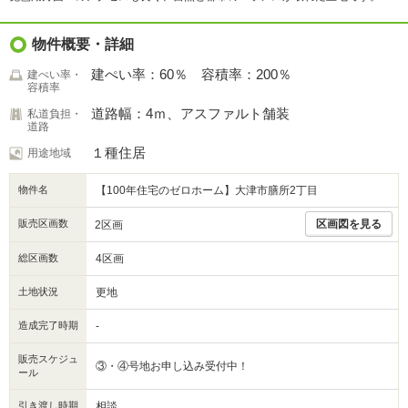
物件概要・詳細
建ぺい率：60％ 容積率：200％
建ぺい率・
容積率
道路幅：4ｍ、アスファルト舗装
私道負担・
道路
１種住居
用途地域
物件名
【100年住宅のゼロホーム】大津市膳所2丁目
販売区画数
区画図を見る
2区画
総区画数
4区画
土地状況
更地
造成完了時期
-
販売スケジュ
③・④号地お申し込み受付中！
ール
引き渡し時期
相談