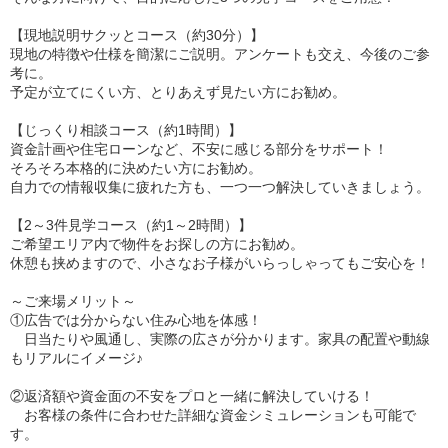
【現地説明サクッとコース（約30分）】
現地の特徴や仕様を簡潔にご説明。アンケートも交え、今後のご参
考に。
予定が立てにくい方、とりあえず見たい方にお勧め。
【じっくり相談コース（約1時間）】
資金計画や住宅ローンなど、不安に感じる部分をサポート！
そろそろ本格的に決めたい方にお勧め。
自力での情報収集に疲れた方も、一つ一つ解決していきましょう。
【2～3件見学コース（約1～2時間）】
ご希望エリア内で物件をお探しの方にお勧め。
休憩も挟めますので、小さなお子様がいらっしゃってもご安心を！
～ご来場メリット～
①広告では分からない住み心地を体感！
日当たりや風通し、実際の広さが分かります。家具の配置や動線
もリアルにイメージ♪
②返済額や資金面の不安をプロと一緒に解決していける！
お客様の条件に合わせた詳細な資金シミュレーションも可能で
す。