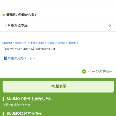
最寄駅の沿線から探す
ＪＲ東海道本線
SUUMO[不動産/住宅]
>
土地
>
関西
>
滋賀県
>
大津市
>
膳所駅
>
【100年住宅のゼロホーム】大津市膳所2丁目
情報の見方ページへ
ページの先頭へ
PC版表示
SUUMOで物件を紹介したい
掲載のお問い合わせ
SUUMOに関する情報