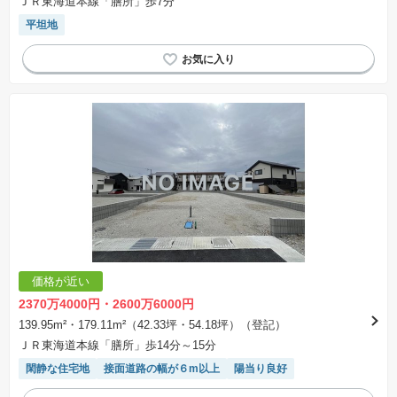
ＪＲ東海道本線「膳所」歩7分
平坦地
価格が近い
2370万4000円・2600万6000円
139.95m²・179.11m²（42.33坪・54.18坪）（登記）
ＪＲ東海道本線「膳所」歩14分～15分
閑静な住宅地
接面道路の幅が６m以上
陽当り良好