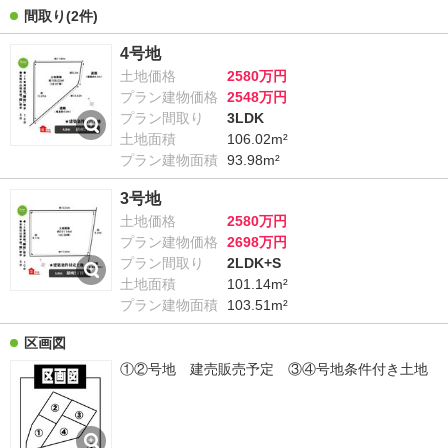
間取り
(2件)
4号地
土地価格
2580万円
プラン建物価格
2548万円
プラン間取り
3LDK
土地面積
106.02m²
プラン建物面積
93.98m²
3号地
土地価格
2580万円
プラン建物価格
2698万円
プラン間取り
2LDK+S
土地面積
101.14m²
プラン建物面積
103.51m²
区画図
①②号地 建売販売予定 ③④号地条件付き土地