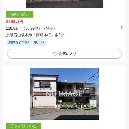
価格が近い
2598万円
128.91m²（38.99坪）（登記）
京阪石山坂本線「膳所本町」歩5分
閑静な住宅地
平坦地
広さが似ている