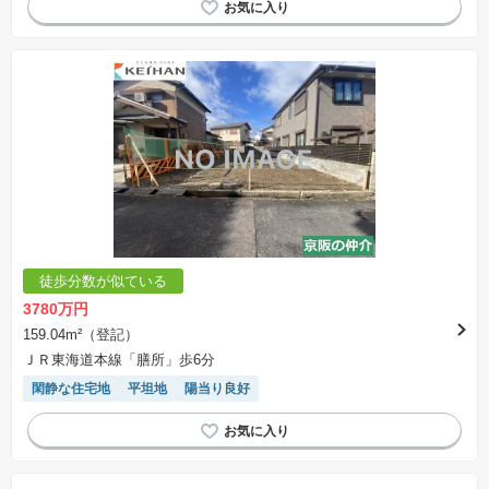
徒歩分数が似ている
3780万円
159.04m²（登記）
ＪＲ東海道本線「膳所」歩6分
閑静な住宅地
平坦地
陽当り良好