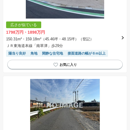
広さが似ている
1798万円・1898万円
150.31m²・159.18m²（45.46坪・48.15坪）（登記）
ＪＲ東海道本線「南草津」歩29分
陽当り良好
角地
閑静な住宅地
接面道路の幅が６m以上