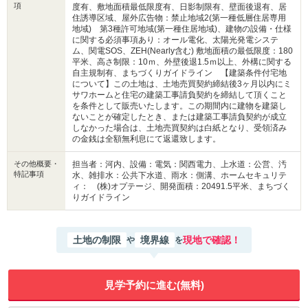
項
度有、敷地面積最低限度有、日影制限有、壁面後退有、居
住誘導区域、屋外広告物：禁止地域2(第一種低層住居専用
地域) 第3種許可地域(第一種住居地域)、建物の設備・仕様
に関する必須事項あり：オール電化、太陽光発電システ
ム、関電SOS、ZEH(Nearly含む) 敷地面積の最低限度：180
平米、高さ制限：10ｍ、外壁後退1.5ｍ以上、外構に関する
自主規制有、まちづくりガイドライン 【建築条件付宅地
について】この土地は、土地売買契約締結後3ヶ月以内にミ
サワホームと住宅の建築工事請負契約を締結して頂くこと
を条件として販売いたします。この期間内に建物を建築し
ないことが確定したとき、または建築工事請負契約が成立
しなかった場合は、土地売買契約は白紙となり、受領済み
の金銭は全額無利息にて返還致します。
その他概要・
担当者：河内、設備：電気：関西電力、上水道：公営、汚
特記事項
水、雑排水：公共下水道、雨水：側溝、ホームセキュリテ
ィ： (株)オプテージ、開発面積：20491.5平米、まちづく
りガイドライン
土地の制限
境界線
現地で確認！
や
を
見学予約に進む(無料)