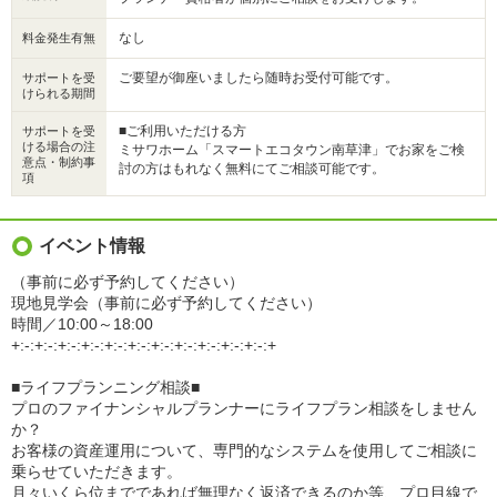
なし
料金発生有無
ご要望が御座いましたら随時お受付可能です。
サポートを受
けられる期間
■ご利用いただける方
サポートを受
ける場合の注
ミサワホーム「スマートエコタウン南草津」でお家をご検
意点・制約事
討の方はもれなく無料にてご相談可能です。
項
イベント情報
（事前に必ず予約してください）
現地見学会（事前に必ず予約してください）
時間／10:00～18:00
+:-:+:-:+:-:+:-:+:-:+:-:+:-:+:-:+:-:+:-:+:-:+
■ライフプランニング相談■
プロのファイナンシャルプランナーにライフプラン相談をしません
か？
お客様の資産運用について、専門的なシステムを使用してご相談に
乗らせていただきます。
月々いくら位までであれば無理なく返済できるのか等、プロ目線で