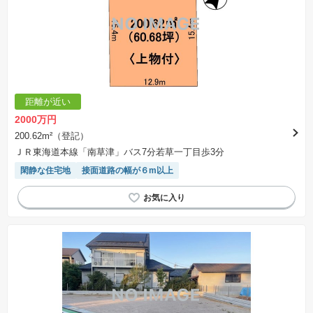
距離が近い
2000万円
200.62m²（登記）
ＪＲ東海道本線「南草津」バス7分若草一丁目歩3分
閑静な住宅地
接面道路の幅が６m以上