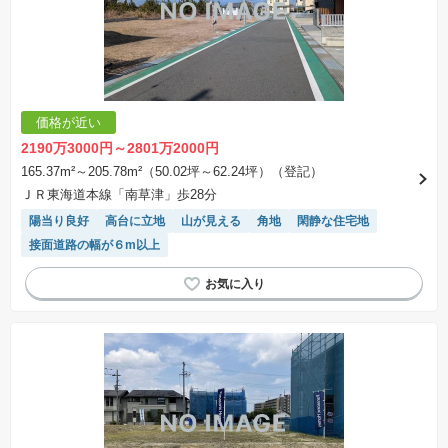
ことを条件として売買される土地のことをいいます。建築請負契約成立に向けて設計プランを
協議するため、土地購入者が自己の希望する建物の設計協議をするために必要な相当の期間の
交渉期間が設定され、その期間内で希望を満たすプランが実現できたかどうかにより結論を出
します。なお、この期間は概ね3ヶ月程度とされています。納得のいくプランが出来ず、建築請
負契約が成立しない場合、土地売買契約は白紙に戻り、土地契約にかかった代金（土地代金、
手付金など）は名目のいかんに関わらず、全て返却されます。
※課税対象物件の「価格」や「費用等」は消費税込みの「総額表示」で統一しています。
※「本体価格」とは、課税対象物件においては「消費税を除いた建物価格」と「土地価格」の
価格が近い
合計額を指します。
※課税対象物件は消費税込みの総額表示のため、不動産広告の販売価格には本体価格の金額は
2190万3000円～2801万2000円
表示されておりません。
※取引にかかる費用：物件の契約手続き、決済、引き渡し時にかかる費用を表示しています。
165.37m²～205.78m²（50.02坪～62.24坪）（登記）
不動産会社によって表記有無が異なるため、ご自身で十分な確認をしていただくようにお願い
ＪＲ東海道本線「南草津」歩28分
いたします。
※掲載の省エネ性能ラベル内の物件・住棟・号室名称については最新のものに変更されている
陽当り良好
高台に立地
山が見える
角地
閑静な住宅地
場合があります。
接面道路の幅が６m以上