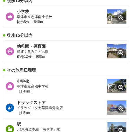
徒歩10分以内
小学校
草津市立志津南小学校
徒歩8分 （640m）
徒歩15分以内
幼稚園・保育園
緑波くるみこども園
徒歩12分 （900m）
その他周辺環境
中学校
草津市立高穂中学校
（1.4km）
ドラッグストア
ドラッグユタカ草津追分南店
（1.5km）
駅
JR東海道本線「南草津」駅