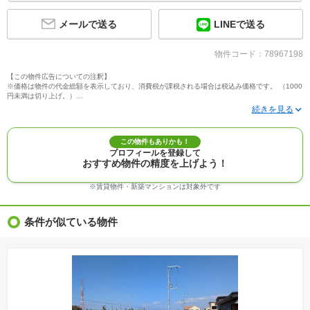
メールで送る
LINEで送る
物件コード：78967198
【この物件広告についての注釈】
※価格は物件の代金総額を表示しており、消費税が課税される場合は税込み価格です。 （1000
円未満は切り上げ。）
※写真に写っている、またはパース（絵）や間取り図に描かれている家具や車などは、特にコ
メントがない場合、販売価格に含まれません。
※敷地権利が定期借地権のものは価格に権利金を含みます。
※建築条件付き土地価格には、建物価格は含まれません。
この物件もありかも！
※物件情報は、原則として情報提供日の２日前に最終確認した情報です。
プロフィールを登録して
※完成予想図はいずれも外構、植栽、外観等実際のものとは多少異なることがあります。
おすすめ物件の精度を上げよう！
※モデルルーム・モデルハウス・展示場・ショールームの画像の場合、今回販売の物件と異な
る場合があります。
※ＣＧ合成の画像の場合、実際とは多少異なる場合があります。
※賃貸物件・新築マンションは対象外です
※物件特徴：販売戸数が複数の物件は、全ての住戸に該当しない項目もあります。
※完成後１年以上を経過した未入居物件が掲載される場合があります。ご了承ください。
※新着：物件情報が「SUUMO」に掲載された日から１週間表示されます。
条件が似ている物件
※価格更新：物件価格が変更された日から１週間表示されます。
※販売予定物件はすべて、販売開始するまで契約または予約の申込みはできません。
※購入の前には物件内容や契約条件についてご自身で十分な確認をしていただくようにお願い
いたします。
※建築条件土地の情報内に掲載されている、建物プラン例は、土地購入者の設計プランの参考
の一例であって、プランの採用可否は任意です。
※土地（建築条件なし）で「建物プラン例」が表記してある時、そのプラン例は特定の建築請
負会社によるもので、当該建築請負会社以外で建てた場合、同様のものが同価格で建てられる
とは限りません。また建築請負会社を特定するものではありません。
※建築条件付き土地とは、その土地に建築する建物の建築請負契約が、一定期間内に成立する