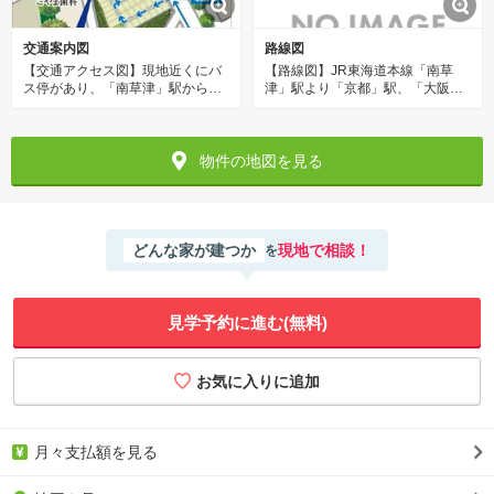
交通案内図
路線図
【交通アクセス図】現地近くにバ
【路線図】JR東海道本線「南草
ス停があり、「南草津」駅からバ
津」駅より「京都」駅、「大阪」
スを利用いただけます。お客様駐
駅方面へのアクセスが良好で、通
車場もご用意しておりますので、
勤・通学にも便利です。草津田上
お車でもお越しいただけます。お
ICも近く、車でのお出かけの幅も
気軽にお問い合わせください。
広がりそうです。
物件の地図を見る
どんな家が建つか
現地で相談！
を
見学予約に進む(無料)
月々支払額を見る