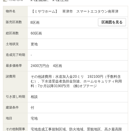
物件名
【ミサワホーム】 草津市 スマートエコタウン南草津
販売区画数
区画図を見る
8区画
総区画数
60区画
土地状況
更地
造成完了時期
-
最多価格帯
2400万円台 4区画
諸費用
その他諸費用：水道加入金20ミリ 192100円（手数料含
む）、下水道受益者負担金別途、ホームセキュリティ利用
料：7か月以降3190円/月 (株)オプテージ
引き渡し時期
相談
建築条件
付
地目
宅地
その他制限事
宅地造成工事規制区域、防火地域、景観地区、高さ最高限