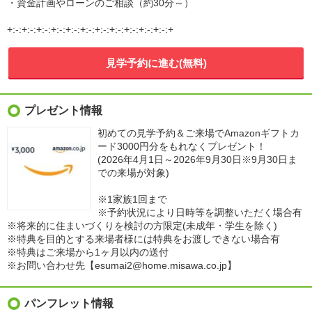
・資金計画やローンのご相談（約30分～）
+:-:+:-:+:-:+:-:+:-:+:-:+:-:+:-:+:-:+:-:+:-:+
見学予約に進む(無料)
プレゼント情報
初めての見学予約＆ご来場でAmazonギフトカ
ード3000円分をもれなくプレゼント！
(2026年4月1日～2026年9月30日※9月30日ま
での来場が対象)
※1家族1回まで
※予約状況により日時等を調整いただく場合有
※将来的に住まいづくりを検討の方限定(未成年・学生を除く)
※特典を目的とする来場者様には特典をお渡しできない場合有
※特典はご来場から1ヶ月以内の送付
※お問い合わせ先【esumai2@home.misawa.co.jp】
パンフレット情報