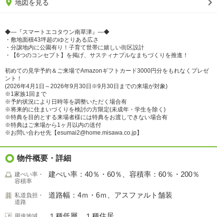
地図を見る
◆―『スマートエコタウン南草津』―◆
・敷地面積43坪超のゆとりある広さ
・分譲地内に公園有り！子育て世帯に嬉しい街区設計
・【6つのコンセプト】を掲げ、サスティナブルなまちづくりを推進！
初めての見学予約＆ご来場でAmazonギフトカード3000円分をもれなくプレゼ
ント！
(2026年4月1日～2026年9月30日※9月30日までの来場が対象)
※1家族1回まで
※予約状況により日時等を調整いただく場合有
※将来的に住まいづくりを検討の方限定(未成年・学生を除く)
※特典を目的とする来場者様には特典をお渡しできない場合有
※特典はご来場から1ヶ月以内の送付
※お問い合わせ先【esumai2@home.misawa.co.jp】
物件概要・詳細
建ぺい率：40％・60％、容積率：60％・200％
建ぺい率・
容積率
道路幅：4ｍ・6ｍ、アスファルト舗装
私道負担・
道路
１種低層、１種住居
用途地域