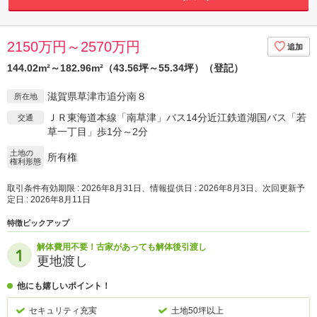
2150万円～2570万円
144.02m²～182.96m²（43.56坪～55.34坪）（登記）
滋賀県草津市追分南８
所在地
ＪＲ東海道本線「南草津」バス14分近江鉄道湖国バス「若
交通
草一丁目」歩1分～2分
土地の
所有権
権利形態
取引条件有効期限 : 2026年8月31日、情報提供日 : 2026年8月3日、次回更新予
定日 : 2026年8月11日
特徴ピックアップ
解体費用不要！古家があっても解体後引渡し
更地渡し
他にも嬉しいポイント！
セキュリティ充実
土地50坪以上