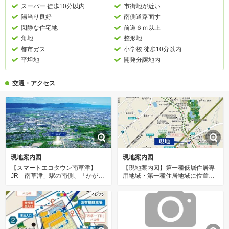
スーパー 徒歩10分以内
市街地が近い
陽当り良好
南側道路面す
閑静な住宅地
前道６ｍ以上
角地
整形地
都市ガス
小学校 徒歩10分以内
平坦地
開発分譲地内
交通・アクセス
現地案内図
現地案内図
【スマートエコタウン南草津】
【現地案内図】第一種低層住居専
JR「南草津」駅の南側、「かがや
用地域・第一種住居地域に位置す
き通り」沿いの住居エリアの丘
る、落ち着いた街並みが魅力。周
に、全60区画の大型分譲地が誕
辺には、生活利便施設や大きな公
生。サステイナブルなまちづくり
園が点在しており、自然と利便性
をめざして開発された地で、新生
を享受できる住環境です。
活をスタートできます。