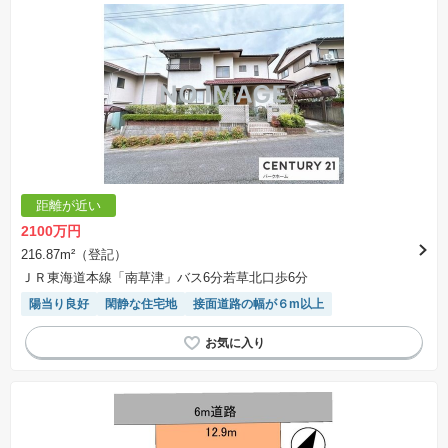
距離が近い
2100万円
216.87m²（登記）
ＪＲ東海道本線「南草津」バス6分若草北口歩6分
陽当り良好
閑静な住宅地
接面道路の幅が６m以上