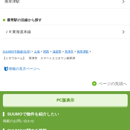
南草津駅
最寄駅の沿線から探す
ＪＲ東海道本線
SUUMO[不動産/住宅]
>
土地
>
関西
>
滋賀県
>
草津市
>
南草津駅
>
【ミサワホーム】 草津市 スマートエコタウン南草津
情報の見方ページへ
ページの先頭へ
PC版表示
SUUMOで物件を紹介したい
掲載のお問い合わせ