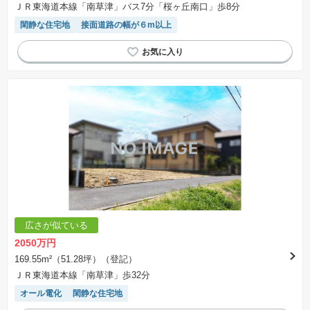
ＪＲ東海道本線「南草津」バス7分「桜ヶ丘南口」歩8分
閑静な住宅地
接面道路の幅が６m以上
広さが似ている
2050万円
169.55m²（51.28坪）（登記）
ＪＲ東海道本線「南草津」歩32分
オール電化
閑静な住宅地