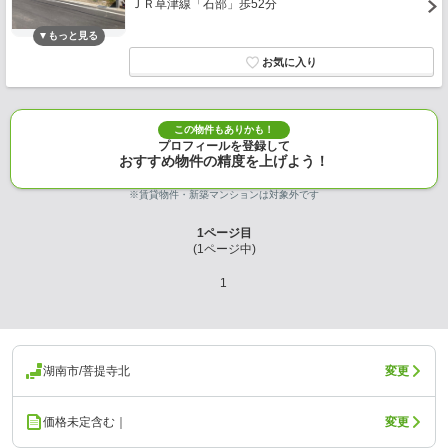
ＪＲ草津線「石部」歩52分
この物件もありかも！
プロフィールを登録して
おすすめ物件の精度を上げよう！
※賃貸物件・新築マンションは対象外です
1
ページ目
(
1
ページ中)
1
湖南市/菩提寺北
変更
価格未定含む｜
変更