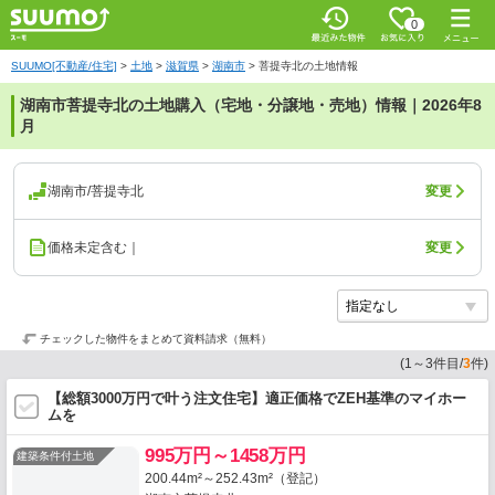
0
SUUMO[不動産/住宅]
>
土地
>
滋賀県
>
湖南市
>
菩提寺北の土地情報
湖南市菩提寺北の土地購入（宅地・分譲地・売地）情報｜2026年8
月
湖南市/菩提寺北
変更
価格未定含む｜
変更
チェックした物件をまとめて資料請求（無料）
(
1
～
3
件目/
3
件)
【総額3000万円で叶う注文住宅】適正価格でZEH基準のマイホー
ムを
995万円～1458万円
建築条件付土地
200.44m²～252.43m²（登記）