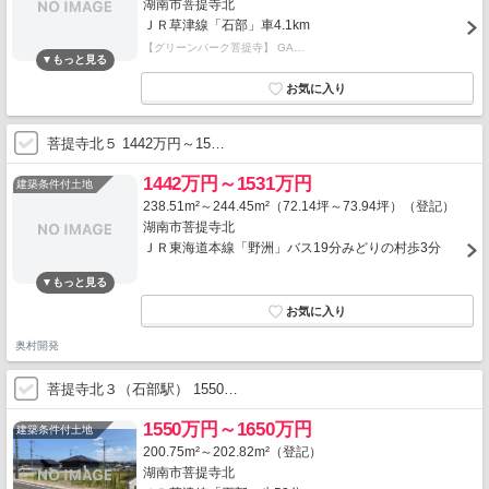
湖南市菩提寺北
ＪＲ草津線「石部」車4.1km
【グリーンパーク菩提寺】 GA…
菩提寺北５ 1442万円～15…
1442万円～1531万円
建築条件付土地
238.51m²～244.45m²（72.14坪～73.94坪）（登記）
湖南市菩提寺北
ＪＲ東海道本線「野洲」バス19分みどりの村歩3分
奥村開発
菩提寺北３（石部駅） 1550…
1550万円～1650万円
建築条件付土地
200.75m²～202.82m²（登記）
湖南市菩提寺北