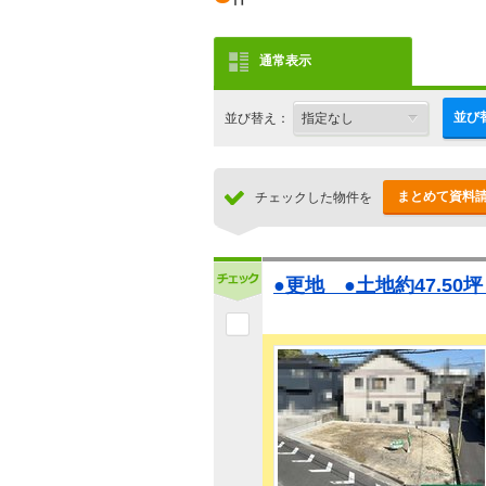
通常表示
並び
並び替え：
まとめて資料
チェックした物件を
●更地 ●土地約47.50