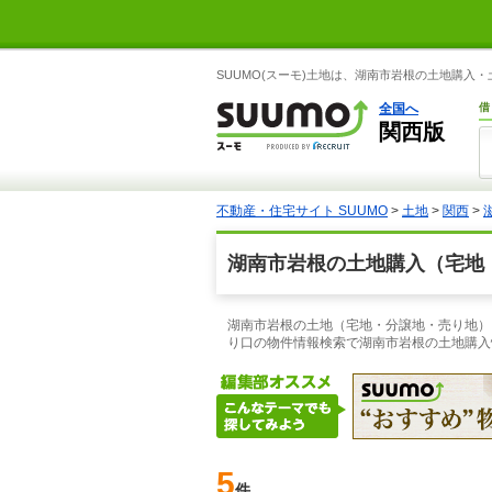
SUUMO(スーモ)土地は、湖南市岩根の土地購入
全国へ
借
関西版
不動産・住宅サイト SUUMO
>
土地
>
関西
>
湖南市岩根の土地購入（宅地
湖南市岩根の土地（宅地・分譲地・売り地）を
り口の物件情報検索で湖南市岩根の土地購入
5
件