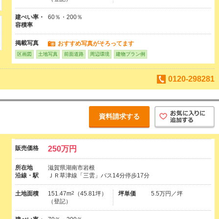
建ぺい率・
60％・200％
容積率
掲載写真
おすすめ写真がそろってます
区画図
土地写真
前面道路
周辺環境
建物プラン例
0120-298281
資料請求する
販売価格
250万円
所在地
滋賀県湖南市岩根
沿線・駅
ＪＲ草津線「三雲」バス14分停歩17分
土地面積
151.47m
2
（45.81坪）
坪単価
5.5万円／坪
（登記）