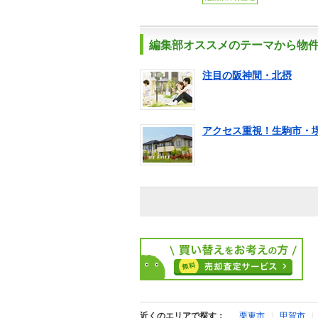
編集部オススメのテーマから物
注目の阪神間・北摂
アクセス重視！生駒市・
近くのエリアで探す：
栗東市
|
甲賀市