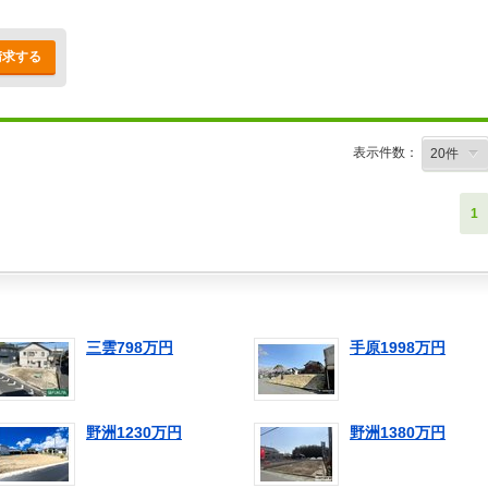
請求する
表示件数：
1
三雲798万円
手原1998万円
野洲1230万円
野洲1380万円