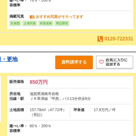
建ぺい率・
70％・200％
容積率
掲載写真
おすすめ写真がそろってます
区画図
土地写真
前面道路
周辺環境
0120-722331
坦・更地
資料請求する
販売価格
850万円
所在地
滋賀県湖南市岩根
沿線・駅
ＪＲ草津線「甲西」バス13分停歩6分
土地面積
157.78m
2
（47.72坪）
坪単価
17.9万円／坪
（登記）
建ぺい率・
60％・200％
容積率