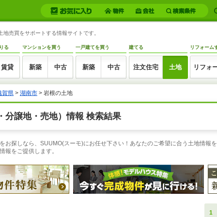
・土地売買をサポートする情報サイトです。
りる
マンションを買う
一戸建てを買う
建てる
リフォーム
賃貸
新築
中古
新築
中古
注文住宅
土地
リフォ
滋賀県
>
湖南市
> 岩根の土地
・分譲地・売地）情報 検索結果
お探しなら、SUUMO(スーモ)にお任せ下さい！あなたのご希望に合う土地情報を
情報をご提供します。
1