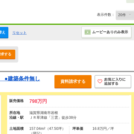
表示件数：
ムービーありのみ表示
替え
リセット
請求する
坪 ●建築条件無し
資料請求する
販売価格
798万円
所在地
滋賀県湖南市岩根
沿線・駅
ＪＲ草津線「三雲」徒歩38分
土地面積
157.04m
2
（47.50坪）
坪単価
16.8万円／坪
（登記）