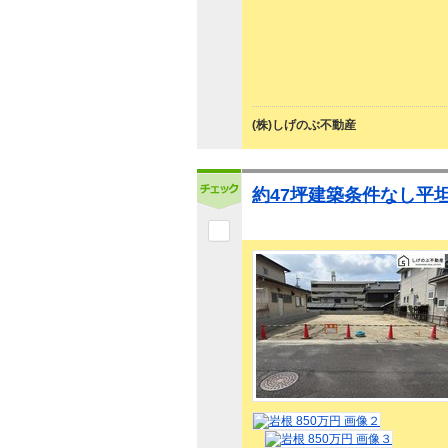
(株)しげのぶ不動産
約47坪建築条件なし平