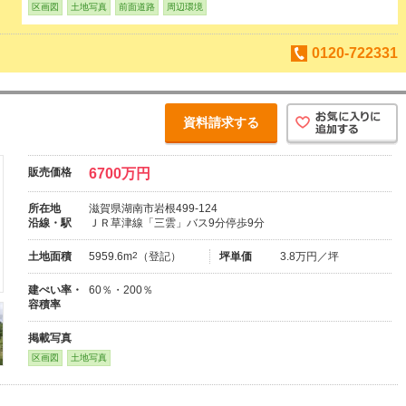
区画図
土地写真
前面道路
周辺環境
0120-722331
資料請求する
販売価格
6700万円
所在地
滋賀県湖南市岩根499-124
沿線・駅
ＪＲ草津線「三雲」バス9分停歩9分
土地面積
5959.6m
2
（登記）
坪単価
3.8万円／坪
建ぺい率・
60％・200％
容積率
掲載写真
区画図
土地写真