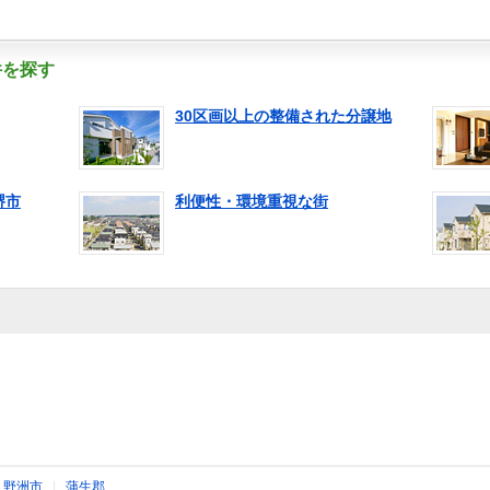
件を探す
30区画以上の整備された分譲地
堺市
利便性・環境重視な街
|
野洲市
|
蒲生郡