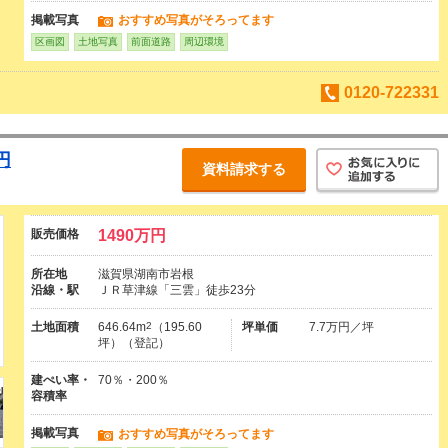
掲載写真
おすすめ写真がそろってます
区画図
土地写真
前面道路
周辺環境
0120-722331
円
資料請求する
販売価格
1490万円
所在地
滋賀県湖南市岩根
沿線・駅
ＪＲ草津線「三雲」徒歩23分
土地面積
646.64m
2
（195.60
坪単価
7.7万円／坪
坪）（登記）
建ぺい率・
70％・200％
容積率
掲載写真
おすすめ写真がそろってます