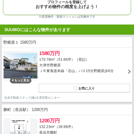
プロフィールを登録して
おすすめ物件の精度を上げよう！
※賃貸物件・新築マンションは対象外です
SUUMOにはこんな物件があります
野郷原１ 1580万円
1580万円
170.78m²（51.66坪）（登記）
大津市野郷原
ＪＲ東海道本線「石山」バス15分野郷原歩6分
住友不動産ステップ(株)大津営業センター
勝町（長浜駅） 1200万円
1200万円
132.23m²（39.99坪）
長浜市勝町