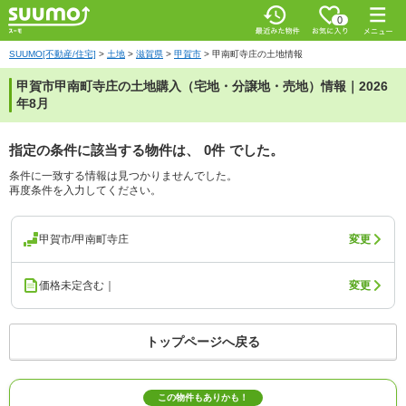
0
SUUMO[不動産/住宅]
>
土地
>
滋賀県
>
甲賀市
>
甲南町寺庄の土地情報
甲賀市甲南町寺庄の土地購入（宅地・分譲地・売地）情報｜2026
年8月
指定の条件に該当する物件は、
0件
でした。
条件に一致する情報は見つかりませんでした。
再度条件を入力してください。
甲賀市/甲南町寺庄
変更
価格未定含む｜
変更
トップページへ戻る
この物件もありかも！