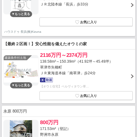
ＪＲ北陸本線「長浜」歩33分
ハウスドゥ 長浜(株)Kizuna
【最終２区画！】安心性能を備えたオウミの家
2116万円～2374万円
建築条件付土地
138.58m²～150.39m²（41.92坪～45.49坪）
草津市矢橋町
ＪＲ東海道本線「南草津」歩24分
【オウミ住宅】ベルヴィタウン草…
永原 800万円
800万円
171.53m²（登記）
野洲市永原