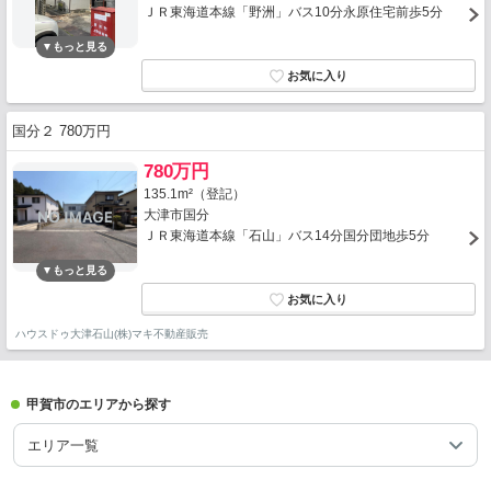
ＪＲ東海道本線「野洲」バス10分永原住宅前歩5分
国分２ 780万円
780万円
135.1m²（登記）
大津市国分
ＪＲ東海道本線「石山」バス14分国分団地歩5分
ハウスドゥ大津石山(株)マキ不動産販売
甲賀市のエリアから探す
エリア一覧