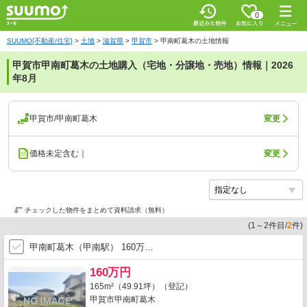
0
SUUMO[不動産/住宅]
>
土地
>
滋賀県
>
甲賀市
>
甲南町葛木の土地情報
甲賀市甲南町葛木の土地購入（宅地・分譲地・売地）情報｜2026
年8月
甲賀市/甲南町葛木
変更
価格未定含む｜
変更
チェックした物件をまとめて資料請求（無料）
(
1
～
2
件目/
2
件)
甲南町葛木（甲南駅） 160万…
160万円
165m²（49.91坪）（登記）
甲賀市甲南町葛木