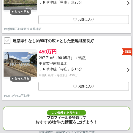
ＪＲ草津線「甲南」歩23分
(株)福屋不動産販売南草津店
建築条件なし約90坪の広々とした敷地眺望良好
450万円
297.71m²（90.05坪）（登記）
甲賀市甲南町葛木
ＪＲ草津線「寺庄」歩15分
甲南町葛木（寺庄駅） 450万…
(株)しげのぶ不動産
この物件もありかも！
プロフィールを登録して
おすすめ物件の精度を上げよう！
※賃貸物件・新築マンションは対象外です