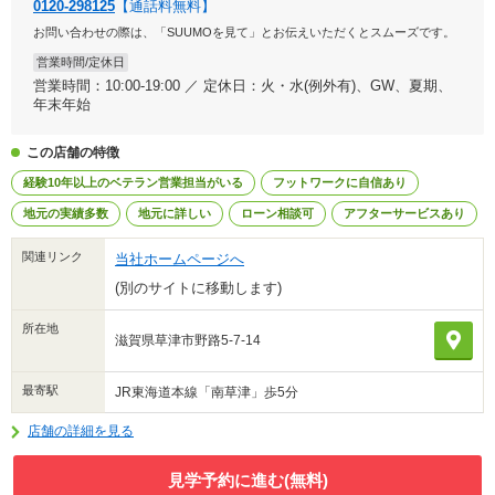
0120-298125
【通話料無料】
お問い合わせの際は、「SUUMOを見て」とお伝えいただくとスムーズです。
営業時間/定休日
営業時間：10:00-19:00 ／ 定休日：火・水(例外有)、GW、夏期、
年末年始
この店舗の特徴
経験10年以上のベテラン営業担当がいる
フットワークに自信あり
地元の実績多数
地元に詳しい
ローン相談可
アフターサービスあり
関連リンク
当社ホームページへ
(別のサイトに移動します)
所在地
滋賀県草津市野路5-7-14
最寄駅
JR東海道本線「南草津」歩5分
店舗の詳細を見る
見学予約に進む(無料)