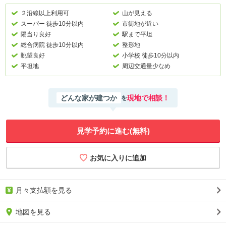
２沿線以上利用可
山が見える
スーパー 徒歩10分以内
市街地が近い
陽当り良好
駅まで平坦
総合病院 徒歩10分以内
整形地
眺望良好
小学校 徒歩10分以内
平坦地
周辺交通量少なめ
どんな家が建つか
現地で相談！
を
見学予約に進む(無料)
月々支払額を見る
地図を見る