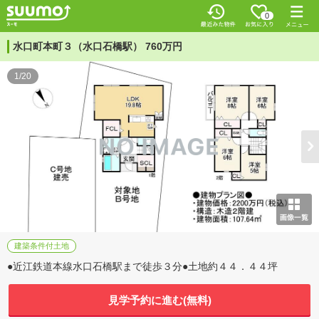
0
水口町本町３（水口石橋駅） 760万円
1/20
建築条件付土地
●近江鉄道本線水口石橋駅まで徒歩３分●土地約４４．４４坪
見学予約に進む(無料)