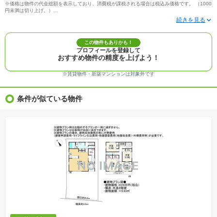
※価格は物件の代金総額を表示しており、消費税が課税される場合は税込み価格です。 （1000
円未満は切り上げ。）
※写真に写っている、またはパース（絵）や間取り図に描かれている家具や車などは、特にコ
メントがない場合、販売価格に含まれません。
※敷地権利が定期借地権のものは価格に権利金を含みます。
※建築条件付き土地価格には、建物価格は含まれません。
この物件もありかも！
※物件情報は、原則として情報提供日の２日前に最終確認した情報です。
プロフィールを登録して
※完成予想図はいずれも外構、植栽、外観等実際のものとは多少異なることがあります。
おすすめ物件の精度を上げよう！
※モデルルーム・モデルハウス・展示場・ショールームの画像の場合、今回販売の物件と異な
る場合があります。
※ＣＧ合成の画像の場合、実際とは多少異なる場合があります。
※賃貸物件・新築マンションは対象外です
※物件特徴：販売戸数が複数の物件は、全ての住戸に該当しない項目もあります。
※完成後１年以上を経過した未入居物件が掲載される場合があります。ご了承ください。
※新着：物件情報が「SUUMO」に掲載された日から１週間表示されます。
条件が似ている物件
※価格更新：物件価格が変更された日から１週間表示されます。
※販売予定物件はすべて、販売開始するまで契約または予約の申込みはできません。
※購入の前には物件内容や契約条件についてご自身で十分な確認をしていただくようにお願い
いたします。
※建築条件土地の情報内に掲載されている、建物プラン例は、土地購入者の設計プランの参考
の一例であって、プランの採用可否は任意です。
※土地（建築条件なし）で「建物プラン例」が表記してある時、そのプラン例は特定の建築請
負会社によるもので、当該建築請負会社以外で建てた場合、同様のものが同価格で建てられる
とは限りません。また建築請負会社を特定するものではありません。
※建築条件付き土地とは、その土地に建築する建物の建築請負契約が、一定期間内に成立する
ことを条件として売買される土地のことをいいます。建築請負契約成立に向けて設計プランを
協議するため、土地購入者が自己の希望する建物の設計協議をするために必要な相当の期間の
交渉期間が設定され、その期間内で希望を満たすプランが実現できたかどうかにより結論を出
します。なお、この期間は概ね3ヶ月程度とされています。納得のいくプランが出来ず、建築請
負契約が成立しない場合、土地売買契約は白紙に戻り、土地契約にかかった代金（土地代金、
手付金など）は名目のいかんに関わらず、全て返却されます。
※課税対象物件の「価格」や「費用等」は消費税込みの「総額表示」で統一しています。
※「本体価格」とは、課税対象物件においては「消費税を除いた建物価格」と「土地価格」の