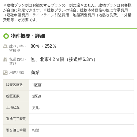
※建物プラン例はお勧めするプランの一例に過ぎません。建物プランはお客様
が自由に決定できます。※建物プランの場合、建物本体価格の他に付帯費用
（建確申請費用・ライフライン引込費用・地盤調査費用（地盤改良費）・外構
費用等）が必要です。
物件概要・詳細
80％・252％
建ぺい率・
容積率
無、北東4.2ｍ幅（接道幅6.3ｍ）
私道負担・
道路
商業
用途地域
販売区画数
1区画
総区画数
3区画
土地状況
更地
造成完了時期
-
引き渡し時期
相談