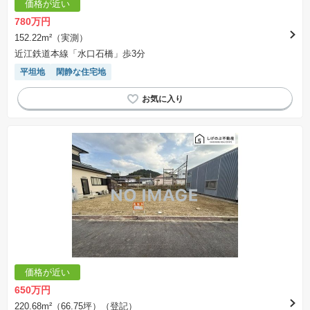
価格が近い
合計額を指します。
※課税対象物件は消費税込みの総額表示のため、不動産広告の販売価格には本体価格の金額は
780万円
表示されておりません。
※取引にかかる費用：物件の契約手続き、決済、引き渡し時にかかる費用を表示しています。
152.22m²（実測）
不動産会社によって表記有無が異なるため、ご自身で十分な確認をしていただくようにお願い
近江鉄道本線「水口石橋」歩3分
いたします。
※掲載の省エネ性能ラベル内の物件・住棟・号室名称については最新のものに変更されている
平坦地
閑静な住宅地
場合があります。
価格が近い
650万円
220.68m²（66.75坪）（登記）