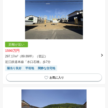
距離が近い
1590万円
297.17m²（89.89坪）（登記）
近江鉄道本線「水口石橋」歩7分
陽当り良好
平坦地
閑静な住宅地