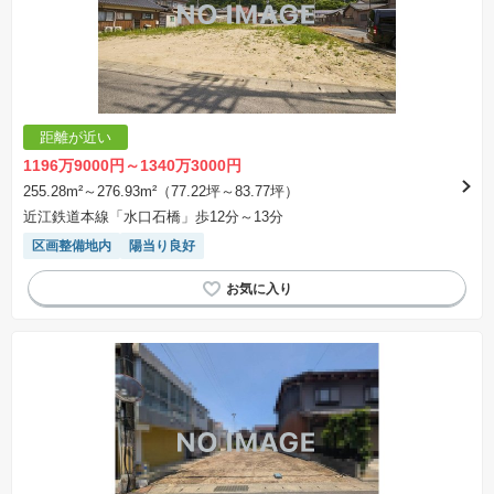
距離が近い
1196万9000円～1340万3000円
255.28m²～276.93m²（77.22坪～83.77坪）
近江鉄道本線「水口石橋」歩12分～13分
区画整備地内
陽当り良好