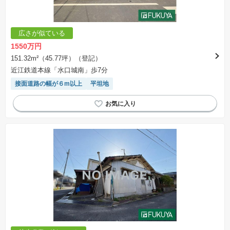
広さが似ている
1550万円
151.32m²（45.77坪）（登記）
近江鉄道本線「水口城南」歩7分
接面道路の幅が６m以上
平坦地