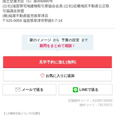
国土交通大臣（5）第006880号
(公社)滋賀県宅地建物取引業協会会員 (公社)近畿地区不動産公正取
引協議会加盟
(株)福屋不動産販売南草津店
〒525-0059 滋賀県草津市野路5-7-14
家のイメージ
予算の目安
から
まで
疑問をまとめて相談！
見学予約に進む(無料)
メールで送る
LINEで送る
店舗物件コード：61089736000
物件コード：78170572
【この物件広告についての注釈】