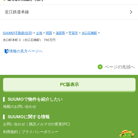
近江鉄道本線
SUUMO[不動産/住宅]
>
土地
>
関西
>
滋賀県
>
甲賀市
>
水口石橋駅
>
水口町本町３（水口石橋駅） 760万円
情報の見方ページへ
ページの先頭へ
PC版表示
SUUMOで物件を紹介したい
掲載のお問い合わせ
SUUMOに関する情報
お問い合わせ
｜
購読メルマガの変更(PC)
利用規約
｜
プライバシーポリシー