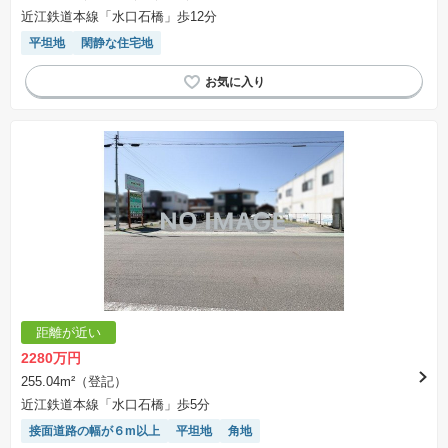
近江鉄道本線「水口石橋」歩12分
平坦地
閑静な住宅地
距離が近い
2280万円
255.04m²（登記）
近江鉄道本線「水口石橋」歩5分
接面道路の幅が６m以上
平坦地
角地