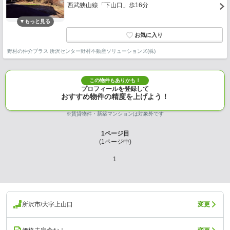
西武狭山線「下山口」歩16分
野村の仲介プラス 所沢センター野村不動産ソリューションズ(株)
この物件もありかも！
プロフィールを登録して
おすすめ物件の精度を上げよう！
※賃貸物件・新築マンションは対象外です
1
ページ目
(
1
ページ中)
1
所沢市/大字上山口
変更