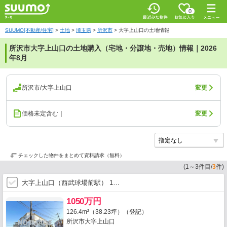
0
SUUMO[不動産/住宅]
>
土地
>
埼玉県
>
所沢市
>
大字上山口の土地情報
所沢市大字上山口の土地購入（宅地・分譲地・売地）情報｜2026
年8月
所沢市/大字上山口
変更
価格未定含む｜
変更
チェックした物件をまとめて資料請求（無料）
(
1
～
3
件目/
3
件)
大字上山口（西武球場前駅） 1…
1050万円
126.4m²（38.23坪）（登記）
所沢市大字上山口