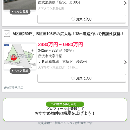
西武池袋線「所沢」歩30分
タマタウン航空公園
A区画250坪、B区画103坪の広大地！18m道路沿いで視認性抜群！
2480万円～6980万円
342m²～828m²（登記）
所沢市大字牛沼
ＪＲ武蔵野線「東所沢」歩35分
大字牛沼（東所沢駅） 2480…
(株)宏陽秋津店
この物件もありかも！
プロフィールを登録して
おすすめ物件の精度を上げよう！
※賃貸物件・新築マンションは対象外です