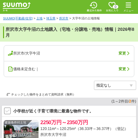
0
SUUMO[不動産/住宅]
>
土地
>
埼玉県
>
所沢市
>
大字牛沼の土地情報
所沢市大字牛沼の土地購入（宅地・分譲地・売地）情報｜2026年8
月
所沢市/大字牛沼
変更
価格未定含む｜
変更
チェックした物件をまとめて資料請求（無料）
(
1
～
2
件目/
2
件)
小学校が近く子育て環境に最適な物件です。
2250万円～2350万円
建築条件付土地
120.11m²～120.25m²（36.33坪～36.37坪）（登記）
所沢市大字牛沼