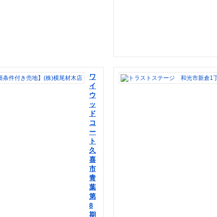
ワ
イ
ウ
ッ
ド
コ
ー
ト
久
喜
市
青
葉
第
8
期