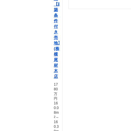
【建
築
条
件
付
き
売
地】
(株)
横
尾
材
木
店
17
80
万
円
16
0.0
8m
2
～
16
0.3