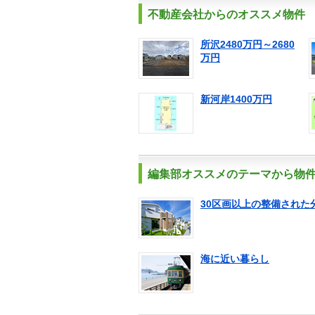
不動産会社からのオススメ物件
所沢2480万円～2680
万円
新河岸1400万円
編集部オススメのテーマから物
30区画以上の整備された
海に近い暮らし