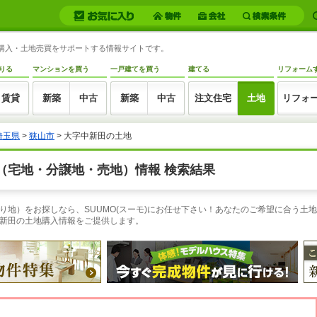
地購入・土地売買をサポートする情報サイトです。
りる
マンションを買う
一戸建てを買う
建てる
リフォーム
賃貸
新築
中古
新築
中古
注文住宅
土地
リフォ
埼玉県
>
狭山市
> 大字中新田の土地
（宅地・分譲地・売地）情報 検索結果
地）をお探しなら、SUUMO(スーモ)にお任せ下さい！あなたのご希望に合う土地
新田の土地購入情報をご提供します。