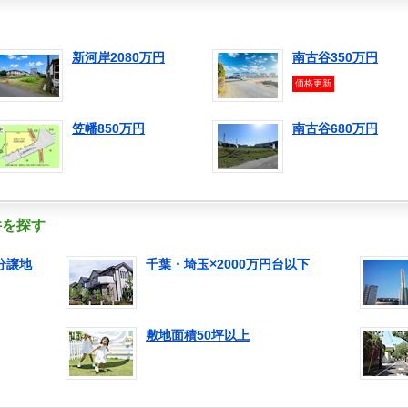
新河岸2080万円
南古谷350万円
価格更新
笠幡850万円
南古谷680万円
件を探す
分譲地
千葉・埼玉×2000万円台以下
敷地面積50坪以上