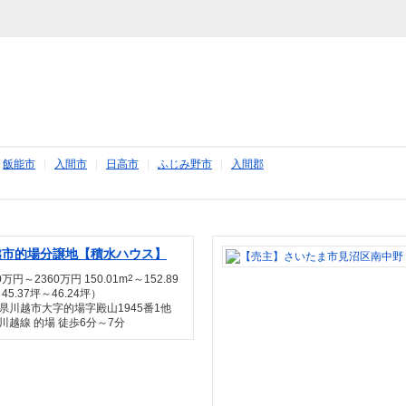
|
飯能市
|
入間市
|
日高市
|
ふじみ野市
|
入間郡
越市的場分譲地【積水ハウス】
0万円～2360万円 150.01m
2
～152.89
45.37坪～46.24坪）
県川越市大字的場字殿山1945番1他
川越線 的場 徒歩6分～7分