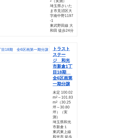
2
（実測）
埼玉県さいた
ま市見沼区大
字南中野1197
-1
東武野田線 大
和田 徒歩24分
トラスト
ステー
ジ 和光
市新倉1丁
目18期
全6区画第
一期分譲
未定 100.02
m
2
～101.83
m
2
（30.25
坪～30.80
坪）（実
測）
埼玉県和光
市新倉１
東武東上線
和光市 徒歩