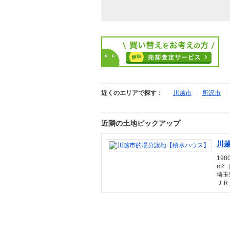
近くのエリアで探す：
川越市
|
所沢市
近隣の土地ピックアップ
川
198
m
2
（
埼玉
ＪＲ