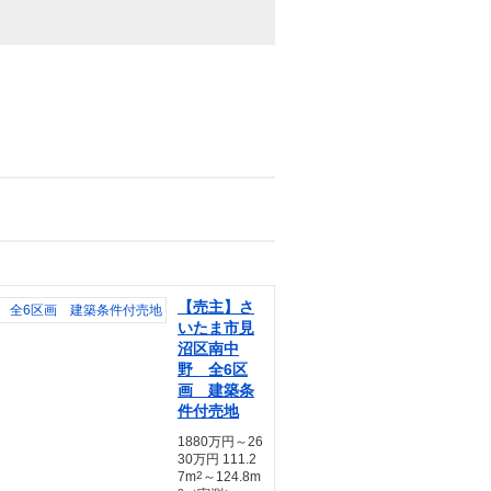
【売主】さ
いたま市見
沼区南中
野 全6区
画 建築条
件付売地
1880万円～26
30万円 111.2
7m
2
～124.8m