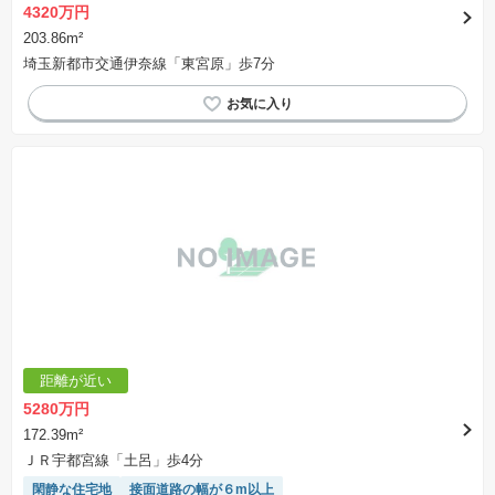
4320万円
203.86m²
埼玉新都市交通伊奈線「東宮原」歩7分
距離が近い
5280万円
172.39m²
ＪＲ宇都宮線「土呂」歩4分
閑静な住宅地
接面道路の幅が６m以上