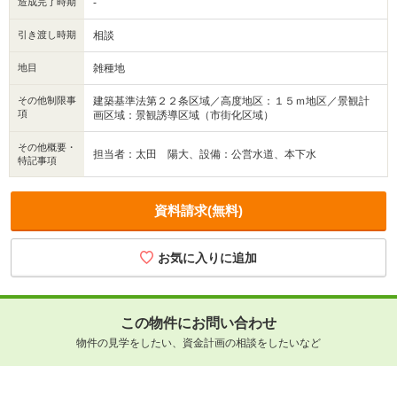
造成完了時期
-
引き渡し時期
相談
地目
雑種地
その他制限事
建築基準法第２２条区域／高度地区：１５ｍ地区／景観計
項
画区域：景観誘導区域（市街化区域）
その他概要・
担当者：太田 陽大、設備：公営水道、本下水
特記事項
資料請求(無料)
この物件にお問い合わせ
物件の見学をしたい、資金計画の相談をしたいなど