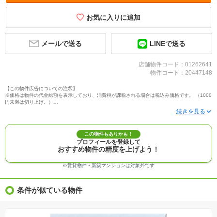
メールで送る
LINEで送る
店舗物件コード：01262641
物件コード：20447148
【この物件広告についての注釈】
※価格は物件の代金総額を表示しており、消費税が課税される場合は税込み価格です。 （1000
円未満は切り上げ。）
※写真に写っている、またはパース（絵）や間取り図に描かれている家具や車などは、特にコ
メントがない場合、販売価格に含まれません。
※敷地権利が定期借地権のものは価格に権利金を含みます。
※建築条件付き土地価格には、建物価格は含まれません。
この物件もありかも！
※物件情報は、原則として情報提供日の２日前に最終確認した情報です。
プロフィールを登録して
※完成予想図はいずれも外構、植栽、外観等実際のものとは多少異なることがあります。
おすすめ物件の精度を上げよう！
※モデルルーム・モデルハウス・展示場・ショールームの画像の場合、今回販売の物件と異な
る場合があります。
※ＣＧ合成の画像の場合、実際とは多少異なる場合があります。
※賃貸物件・新築マンションは対象外です
※物件特徴：販売戸数が複数の物件は、全ての住戸に該当しない項目もあります。
※完成後１年以上を経過した未入居物件が掲載される場合があります。ご了承ください。
※新着：物件情報が「SUUMO」に掲載された日から１週間表示されます。
条件が似ている物件
※価格更新：物件価格が変更された日から１週間表示されます。
※販売予定物件はすべて、販売開始するまで契約または予約の申込みはできません。
※購入の前には物件内容や契約条件についてご自身で十分な確認をしていただくようにお願い
いたします。