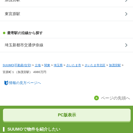
東宮原駅
最寄駅の沿線から探す
埼玉新都市交通伊奈線
SUUMO[不動産/住宅]
>
土地
>
関東
>
埼玉県
>
さいたま市
>
さいたま市北区
>
加茂宮駅
>
宮原町１（加茂宮駅） 4980万円
情報の見方ページへ
ページの先頭へ
PC版表示
SUUMOで物件を紹介したい