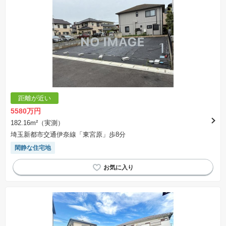
※建築条件土地の情報内に掲載されている、建物プラン例は、土地購入者の設計プランの参考
の一例であって、プランの採用可否は任意です。
※土地（建築条件なし）で「建物プラン例」が表記してある時、そのプラン例は特定の建築請
負会社によるもので、当該建築請負会社以外で建てた場合、同様のものが同価格で建てられる
とは限りません。また建築請負会社を特定するものではありません。
※建築条件付き土地とは、その土地に建築する建物の建築請負契約が、一定期間内に成立する
ことを条件として売買される土地のことをいいます。建築請負契約成立に向けて設計プランを
協議するため、土地購入者が自己の希望する建物の設計協議をするために必要な相当の期間の
交渉期間が設定され、その期間内で希望を満たすプランが実現できたかどうかにより結論を出
します。なお、この期間は概ね3ヶ月程度とされています。納得のいくプランが出来ず、建築請
負契約が成立しない場合、土地売買契約は白紙に戻り、土地契約にかかった代金（土地代金、
手付金など）は名目のいかんに関わらず、全て返却されます。
※課税対象物件の「価格」や「費用等」は消費税込みの「総額表示」で統一しています。
※「本体価格」とは、課税対象物件においては「消費税を除いた建物価格」と「土地価格」の
距離が近い
合計額を指します。
※課税対象物件は消費税込みの総額表示のため、不動産広告の販売価格には本体価格の金額は
5580万円
表示されておりません。
※取引にかかる費用：物件の契約手続き、決済、引き渡し時にかかる費用を表示しています。
182.16m²（実測）
不動産会社によって表記有無が異なるため、ご自身で十分な確認をしていただくようにお願い
埼玉新都市交通伊奈線「東宮原」歩8分
いたします。
※掲載の省エネ性能ラベル内の物件・住棟・号室名称については最新のものに変更されている
閑静な住宅地
場合があります。