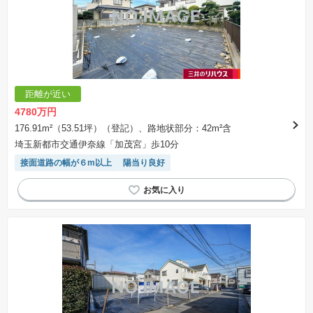
距離が近い
4780万円
176.91m²（53.51坪）（登記）、路地状部分：42m²含
埼玉新都市交通伊奈線「加茂宮」歩10分
接面道路の幅が６m以上
陽当り良好