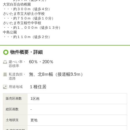
大宮白百合幼稚園
・・・約３００ｍ（徒歩４分）
さいたま市立大砂土小学校
・・・約７５０ｍ（徒歩１０分）
さいたま市立植竹中学校
・・・約１，０００ｍ（徒歩１３分）
中島公園
・・・約１１０ｍ（徒歩２分）
物件概要・詳細
60％・200％
建ぺい率・
容積率
無、北8ｍ幅（接道幅9.9ｍ）
私道負担・
道路
１種住居
用途地域
販売区画数
1区画
総区画数
-
土地状況
更地