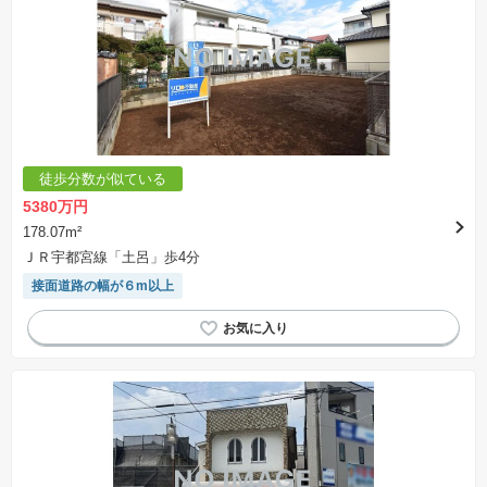
徒歩分数が似ている
5380万円
178.07m²
ＪＲ宇都宮線「土呂」歩4分
接面道路の幅が６m以上