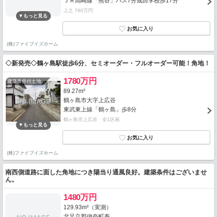
ＪＲ高崎線「熊谷」バス7分成田学校歩17分
上之 780万円
(株)ファイブイズホーム
◇新発売◇鶴ヶ島駅徒歩6分、セミオーダー・フルオーダー可能！角地！
1780万円
建築条件付土地
89.27m²
鶴ヶ島市大字上広谷
東武東上線「鶴ヶ島」歩8分
鶴ヶ島市上広谷 全1区画
(株)ファイブイズホーム
南西側道路に面した角地につき陽当り通風良好。建築条件はございませ
ん。
1480万円
129.93m²（実測）
北足立郡伊奈町寿