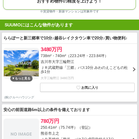
おすすめ物件の精度を上げよう！
※賃貸物件・新築マンションは対象外です
SUUMOにはこんな物件があります
ららぽーと新三郷車で10分♪越谷レイクタウン車で20分♪買い物便利♪
3480万円
738m²・740m²（223.24坪・223.84坪）
吉川市大字三輪野江
ＪＲ武蔵野線「三郷」バス10分 みわのえこどもの杜
歩1分
大字三輪野江 3480万円
(株)クルーハウジング
安心の前面道路6m以上の条件を備えております
780万円
250.41m²（75.74坪）（登記）
熊谷市上之