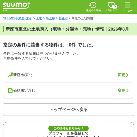
0
SUUMO[不動産/住宅]
>
土地
>
埼玉県
>
新座市
>
東北の土地情報
新座市東北の土地購入（宅地・分譲地・売地）情報｜2026年8月
指定の条件に該当する物件は、
0件
でした。
条件に一致する情報は見つかりませんでした。
再度条件を入力してください。
新座市/東北
変更
価格未定含む｜
変更
トップページへ戻る
この物件もありかも！
プロフィールを登録して