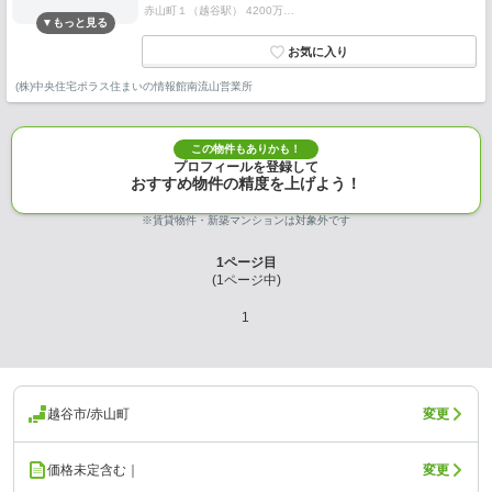
赤山町１（越谷駅） 4200万…
(株)中央住宅ポラス住まいの情報館南流山営業所
この物件もありかも！
プロフィールを登録して
おすすめ物件の精度を上げよう！
※賃貸物件・新築マンションは対象外です
1
ページ目
(
1
ページ中)
1
越谷市/赤山町
変更
価格未定含む｜
変更