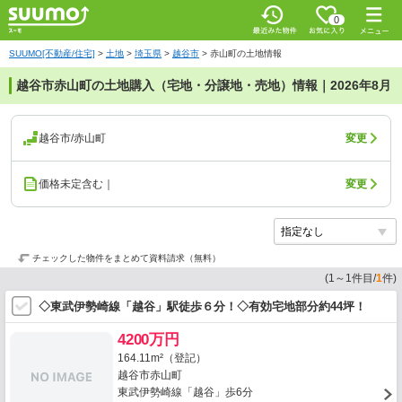
0
SUUMO[不動産/住宅]
>
土地
>
埼玉県
>
越谷市
>
赤山町の土地情報
越谷市赤山町の土地購入（宅地・分譲地・売地）情報｜2026年8月
越谷市/赤山町
変更
価格未定含む｜
変更
チェックした物件をまとめて資料請求（無料）
(
1
～
1
件目/
1
件)
◇東武伊勢崎線「越谷」駅徒歩６分！◇有効宅地部分約44坪！
4200万円
164.11m²（登記）
越谷市赤山町
東武伊勢崎線「越谷」歩6分