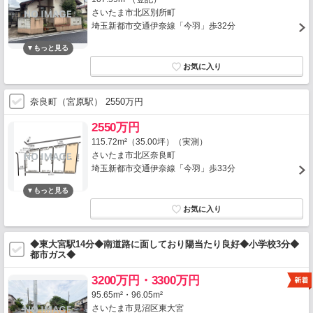
さいたま市北区別所町
埼玉新都市交通伊奈線「今羽」歩32分
奈良町（宮原駅） 2550万円
2550万円
115.72m²（35.00坪）（実測）
さいたま市北区奈良町
埼玉新都市交通伊奈線「今羽」歩33分
◆東大宮駅14分◆南道路に面しており陽当たり良好◆小学校3分◆
都市ガス◆
3200万円・3300万円
95.65m²・96.05m²
さいたま市見沼区東大宮