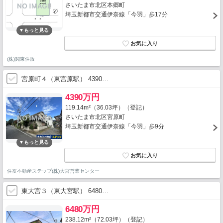
さいたま市北区本郷町
埼玉新都市交通伊奈線「今羽」歩17分
(株)関東住販
宮原町４（東宮原駅） 4390…
4390万円
119.14m²（36.03坪）（登記）
さいたま市北区宮原町
埼玉新都市交通伊奈線「今羽」歩9分
住友不動産ステップ(株)大宮営業センター
東大宮３（東大宮駅） 6480…
6480万円
238.12m²（72.03坪）（登記）