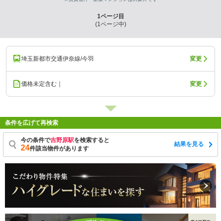
1
ページ目
(
1
ページ中)
埼玉新都市交通伊奈線/今羽
変更
価格未定含む｜
変更
条件を広げて再検索
今の条件で
吉野原駅
を検索すると
結果を見る
24
件該当物件があります