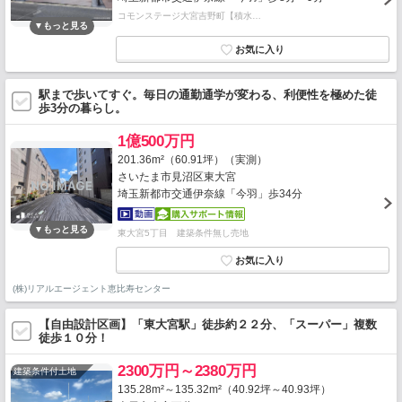
コモンステージ大宮吉野町【積水…
駅まで歩いてすぐ。毎日の通勤通学が変わる、利便性を極めた徒
歩3分の暮らし。
1億500万円
201.36m²（60.91坪）（実測）
さいたま市見沼区東大宮
埼玉新都市交通伊奈線「今羽」歩34分
東大宮5丁目 建築条件無し売地
(株)リアルエージェント恵比寿センター
【自由設計区画】「東大宮駅」徒歩約２２分、「スーパー」複数
徒歩１０分！
2300万円～2380万円
建築条件付土地
135.28m²～135.32m²（40.92坪～40.93坪）