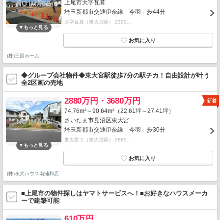
上尾市大字瓦葺
埼玉新都市交通伊奈線「今羽」歩44分
大字瓦葺（東大宮駅） 2300…
(株)三国ホーム
◆グループ会社物件◆東大宮駅徒歩7分の駅チカ！自由設計が叶う
全2区画の売地
2880万円・3680万円
74.76m²～90.64m²（22.61坪～27.41坪）
さいたま市見沼区東大宮
埼玉新都市交通伊奈線「今羽」歩30分
東大宮２（東大宮駅） 2880…
(株)永大ハウス南浦和店
■上尾市の物件探しはヤマトサービスへ！■お好きなハウスメーカ
ーで建築可能
610万円