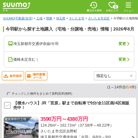
0
SUUMO[不動産/住宅]
>
土地
>
関東
>
埼玉県
>
さいたま市
>
さいたま市北区
>
今羽駅の土地情報
今羽駅から探す土地購入（宅地・分譲地・売地）情報｜2026年8月
埼玉新都市交通伊奈線/今羽
変更
価格未定含む｜
変更
物件新着
条件保存
メール
(
1
～
14
件目/
14
件)
チェックした物件をまとめて資料請求(無料)
【積水ハウス】JR「宮原」駅まで自転車で9分/全11区画/4区画販
売中！
3590万円～4380万円
建築条件付土地
124.26m²～162.72m²（37.58坪～49.22坪）
さいたま市北区吉野町
埼玉新都市交通伊奈線「今羽」歩8分～9分