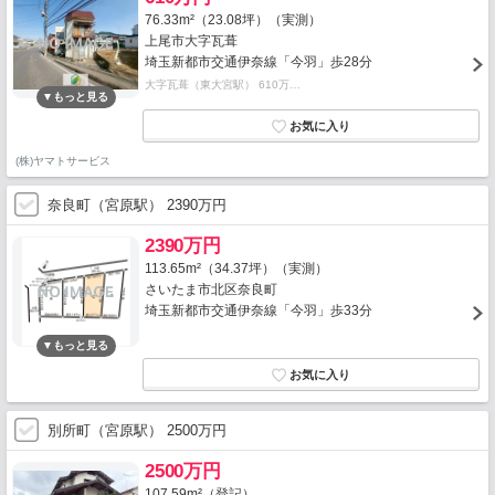
76.33m²（23.08坪）（実測）
上尾市大字瓦葺
埼玉新都市交通伊奈線「今羽」歩28分
大字瓦葺（東大宮駅） 610万…
(株)ヤマトサービス
奈良町（宮原駅） 2390万円
2390万円
113.65m²（34.37坪）（実測）
さいたま市北区奈良町
埼玉新都市交通伊奈線「今羽」歩33分
別所町（宮原駅） 2500万円
2500万円
107.59m²（登記）