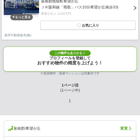
泉南郡熊取町希望が丘
ＪＲ阪和線「熊取」バス10分希望が丘南歩3分
希望が丘１ 1100万円
泉州不動産販売(株)
この物件もありかも！
プロフィールを登録して
おすすめ物件の精度を上げよう！
※賃貸物件・新築マンションは対象外です
1
ページ目
(
1
ページ中)
1
泉南郡/希望が丘
変更