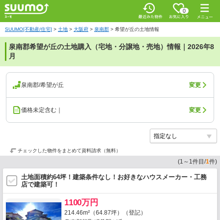
0
SUUMO[不動産/住宅]
>
土地
>
大阪府
>
泉南郡
>
希望が丘の土地情報
泉南郡希望が丘の土地購入（宅地・分譲地・売地）情報｜2026年8
月
泉南郡/希望が丘
変更
価格未定含む｜
変更
チェックした物件をまとめて資料請求（無料）
(
1
～
1
件目/
1
件)
土地面積約64坪！建築条件なし！お好きなハウスメーカー・工務
店で建築可！
1100万円
214.46m²（64.87坪）（登記）