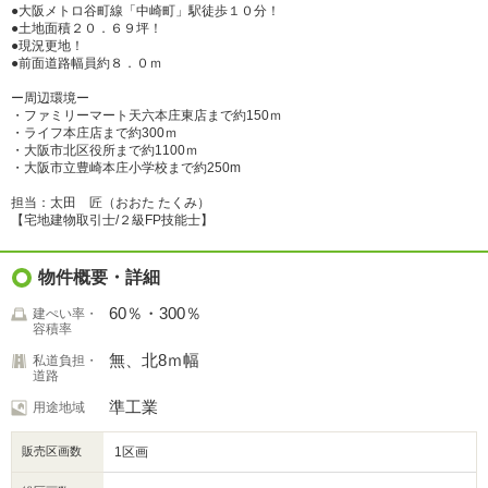
●大阪メトロ谷町線「中崎町」駅徒歩１０分！
●土地面積２０．６９坪！
●現況更地！
●前面道路幅員約８．０ｍ
ー周辺環境ー
・ファミリーマート天六本庄東店まで約150ｍ
・ライフ本庄店まで約300ｍ
・大阪市北区役所まで約1100ｍ
・大阪市立豊崎本庄小学校まで約250m
担当：太田 匠（おおた たくみ）
【宅地建物取引士/２級FP技能士】
物件概要・詳細
60％・300％
建ぺい率・
容積率
無、北8ｍ幅
私道負担・
道路
準工業
用途地域
販売区画数
1区画