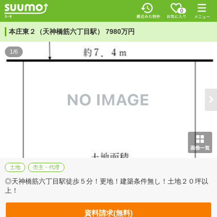
0
本庄東２（天神橋筋六丁目駅） 7980万円
1/6
土地
売主・代理
◎天神橋筋六丁目駅徒歩５分！更地！建築条件無し！土地２０坪以
上！
資料請求(無料)