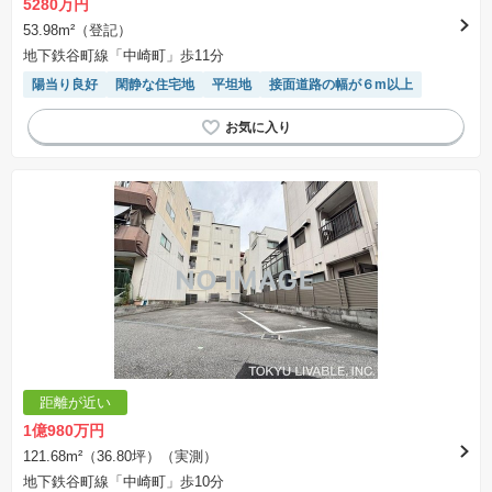
5280万円
53.98m²（登記）
地下鉄谷町線「中崎町」歩11分
陽当り良好
閑静な住宅地
平坦地
接面道路の幅が６m以上
距離が近い
1億980万円
121.68m²（36.80坪）（実測）
地下鉄谷町線「中崎町」歩10分