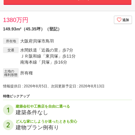
1380万円
149.93m²（45.35坪）（登記）
大阪府貝塚市鳥羽
所在地
水間鉄道「近義の里」歩7分
交通
ＪＲ阪和線「東貝塚」歩11分
南海本線「貝塚」歩16分
土地の
所有権
権利形態
情報提供日 : 2026年8月5日、次回更新予定日 : 2026年8月13日
特徴ピックアップ
建築会社や工務店を自由に選べる
建築条件なし
どんな家にしようか迷ったときも安心
建物プラン例有り