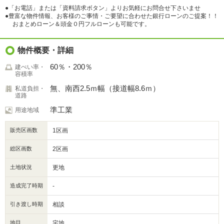
●「お電話」または「資料請求ボタン」よりお気軽にお問合せ下さいませ
●豊富な物件情報、お客様のご事情・ご要望に合わせた銀行ローンのご提案！！
おまとめローン＆頭金０円フルローンも可能です。
物件概要・詳細
60％・200％
建ぺい率・
容積率
無、南西2.5ｍ幅（接道幅8.6ｍ）
私道負担・
道路
準工業
用途地域
販売区画数
1区画
総区画数
2区画
土地状況
更地
造成完了時期
-
引き渡し時期
相談
地目
宅地