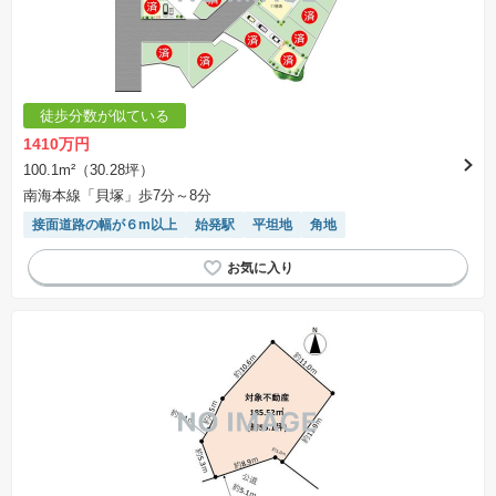
徒歩分数が似ている
1410万円
100.1m²（30.28坪）
南海本線「貝塚」歩7分～8分
接面道路の幅が６m以上
始発駅
平坦地
角地