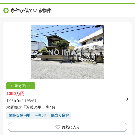
※完成後１年以上を経過した未入居物件が掲載される場合があります。ご了承ください。
※新着：物件情報が「SUUMO」に掲載された日から１週間表示されます。
条件が似ている物件
※価格更新：物件価格が変更された日から１週間表示されます。
※販売予定物件はすべて、販売開始するまで契約または予約の申込みはできません。
※購入の前には物件内容や契約条件についてご自身で十分な確認をしていただくようにお願い
いたします。
※建築条件土地の情報内に掲載されている、建物プラン例は、土地購入者の設計プランの参考
の一例であって、プランの採用可否は任意です。
※土地（建築条件なし）で「建物プラン例」が表記してある時、そのプラン例は特定の建築請
負会社によるもので、当該建築請負会社以外で建てた場合、同様のものが同価格で建てられる
とは限りません。また建築請負会社を特定するものではありません。
※建築条件付き土地とは、その土地に建築する建物の建築請負契約が、一定期間内に成立する
ことを条件として売買される土地のことをいいます。建築請負契約成立に向けて設計プランを
協議するため、土地購入者が自己の希望する建物の設計協議をするために必要な相当の期間の
交渉期間が設定され、その期間内で希望を満たすプランが実現できたかどうかにより結論を出
します。なお、この期間は概ね3ヶ月程度とされています。納得のいくプランが出来ず、建築請
負契約が成立しない場合、土地売買契約は白紙に戻り、土地契約にかかった代金（土地代金、
手付金など）は名目のいかんに関わらず、全て返却されます。
※課税対象物件の「価格」や「費用等」は消費税込みの「総額表示」で統一しています。
※「本体価格」とは、課税対象物件においては「消費税を除いた建物価格」と「土地価格」の
距離が近い
合計額を指します。
※課税対象物件は消費税込みの総額表示のため、不動産広告の販売価格には本体価格の金額は
1380万円
表示されておりません。
※取引にかかる費用：物件の契約手続き、決済、引き渡し時にかかる費用を表示しています。
129.57m²（登記）
不動産会社によって表記有無が異なるため、ご自身で十分な確認をしていただくようにお願い
水間鉄道「近義の里」歩4分
いたします。
※掲載の省エネ性能ラベル内の物件・住棟・号室名称については最新のものに変更されている
閑静な住宅地
平坦地
陽当り良好
場合があります。