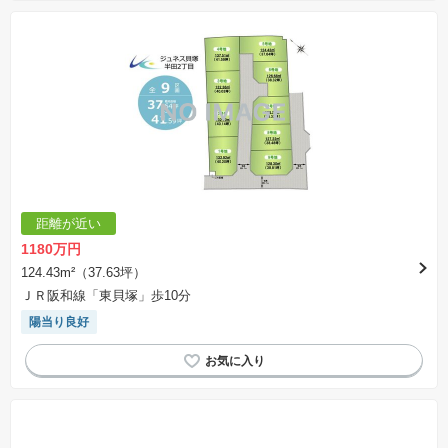
距離が近い
1180万円
124.43m²（37.63坪）
ＪＲ阪和線「東貝塚」歩10分
陽当り良好