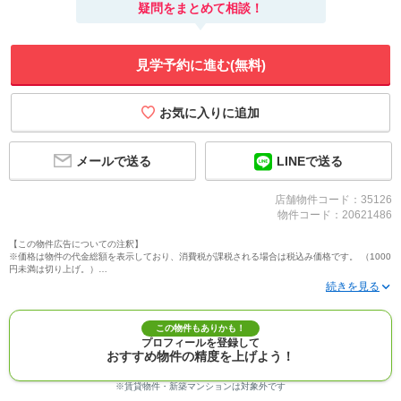
疑問をまとめて相談！
見学予約に進む(無料)
メールで送る
LINEで送る
店舗物件コード：35126
物件コード：20621486
【この物件広告についての注釈】
※価格は物件の代金総額を表示しており、消費税が課税される場合は税込み価格です。 （1000
円未満は切り上げ。）
※写真に写っている、またはパース（絵）や間取り図に描かれている家具や車などは、特にコ
メントがない場合、販売価格に含まれません。
※敷地権利が定期借地権のものは価格に権利金を含みます。
※建築条件付き土地価格には、建物価格は含まれません。
この物件もありかも！
※物件情報は、原則として情報提供日の２日前に最終確認した情報です。
プロフィールを登録して
※完成予想図はいずれも外構、植栽、外観等実際のものとは多少異なることがあります。
おすすめ物件の精度を上げよう！
※モデルルーム・モデルハウス・展示場・ショールームの画像の場合、今回販売の物件と異な
る場合があります。
※ＣＧ合成の画像の場合、実際とは多少異なる場合があります。
※賃貸物件・新築マンションは対象外です
※物件特徴：販売戸数が複数の物件は、全ての住戸に該当しない項目もあります。