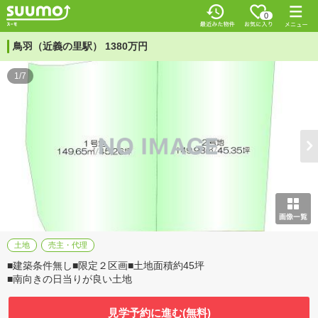
0
鳥羽（近義の里駅） 1380万円
1/7
土地
売主・代理
■建築条件無し■限定２区画■土地面積約45坪
■南向きの日当りが良い土地
見学予約に進む(無料)