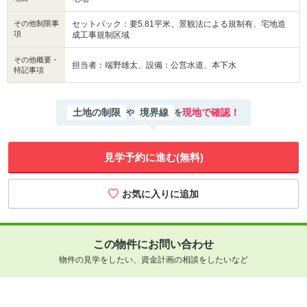
その他制限事
セットバック：要5.81平米、景観法による規制有、宅地造
項
成工事規制区域
その他概要・
担当者：端野雄太、設備：公営水道、本下水
特記事項
土地の制限
境界線
現地で確認！
や
を
見学予約に進む(無料)
この物件にお問い合わせ
物件の見学をしたい、資金計画の相談をしたいなど