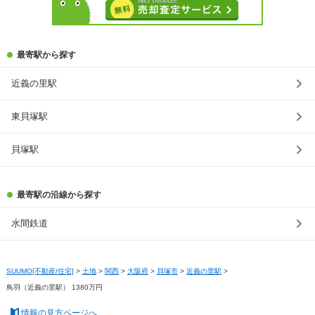
最寄駅から探す
近義の里駅
東貝塚駅
貝塚駅
最寄駅の沿線から探す
水間鉄道
SUUMO[不動産/住宅]
>
土地
>
関西
>
大阪府
>
貝塚市
>
近義の里駅
>
鳥羽（近義の里駅） 1380万円
情報の見方ページへ