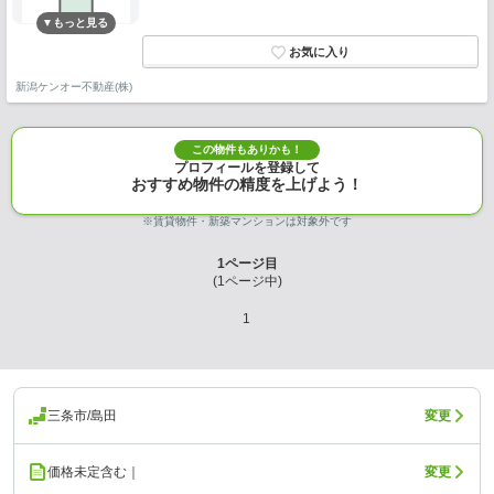
新潟ケンオー不動産(株)
この物件もありかも！
プロフィールを登録して
おすすめ物件の精度を上げよう！
※賃貸物件・新築マンションは対象外です
1
ページ目
(
1
ページ中)
1
三条市/島田
変更
価格未定含む｜
変更