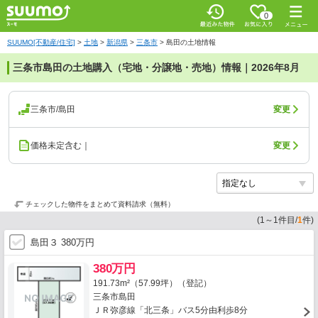
0
SUUMO[不動産/住宅]
>
土地
>
新潟県
>
三条市
>
島田の土地情報
三条市島田の土地購入（宅地・分譲地・売地）情報｜2026年8月
三条市/島田
変更
価格未定含む｜
変更
チェックした物件をまとめて資料請求（無料）
(
1
～
1
件目/
1
件)
島田３ 380万円
380万円
191.73m²（57.99坪）（登記）
三条市島田
ＪＲ弥彦線「北三条」バス5分由利歩8分