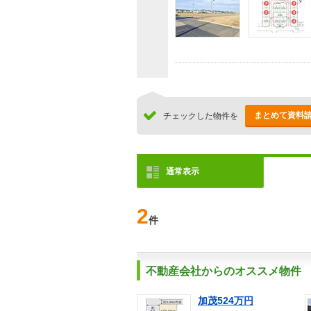
まとめて資料
チェックした物件を
通常表示
2
件
不動産会社からのオススメ物件
加茂524万円