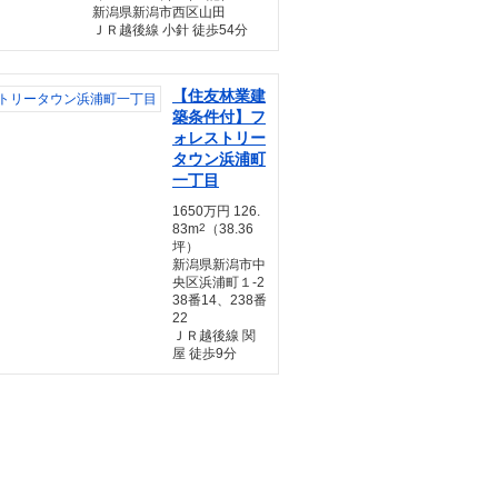
新潟県新潟市西区山田
ＪＲ越後線 小針 徒歩54分
【住友林業建
築条件付】フ
ォレストリー
タウン浜浦町
一丁目
1650万円 126.
83m
2
（38.36
坪）
新潟県新潟市中
央区浜浦町１-2
38番14、238番
22
ＪＲ越後線 関
屋 徒歩9分