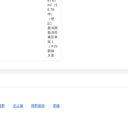
87.67
m
2
（5
6.76
坪）
（登
記）
新潟県
新潟市
東区幸
栄１
ＪＲ白
新線
大形
興野
北入蔵
岡野新田
帯織