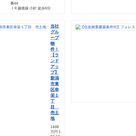
番44
ＪＲ越後線 小針 徒歩6分
当社
グル
ープ
物
件！
【ラ
ンド
アッ
プ】
新潟
市東
区幸
栄１
丁
目
売土
地
1448
万円 1