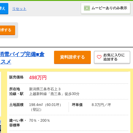
ムービーありのみ表示
替え
リセット
請求する
消雪パイプ完備■倉
資料請求する
ススメ
販売価格
498万円
所在地
新潟県三条市石上３
沿線・駅
上越新幹線「燕三条」徒歩30分
土地面積
198.4m
2
（60.01坪）
坪単価
8.3万円／坪
（登記）
建ぺい率・
70％・200％
容積率