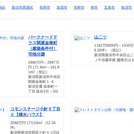
南区
|
新潟市西蒲区
|
長岡市
|
加茂市
|
見附市
|
燕市
|
五泉市
|
魚沼市
パークナードテ
山二ツ
ラス関屋金衛町
1162万8000円～1439万3
（建築条件付）
8.30坪）（登記）
宅地分譲
新潟県新潟市中央区山二ツ５
ＪＲ信越本線 越後石山 
2990万円～2997万
円 171.9m
2
～181.8
1m
2
（登記）
新潟県新潟市中央区
関屋金衛町１-６
新潟交通 金衛町一
丁目 徒歩2分～3分
コモンステージ小針５丁目
Ⅱ【積水ハウス】
2088万円 173.03m
2
（52.34
坪）
新潟県新潟市西区小針５-1316