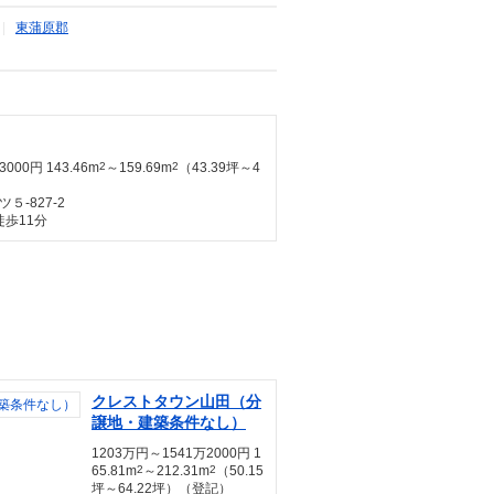
|
東蒲原郡
000円 143.46m
2
～159.69m
2
（43.39坪～4
-827-2
徒歩11分
クレストタウン山田（分
譲地・建築条件なし）
1203万円～1541万2000円 1
65.81m
2
～212.31m
2
（50.15
坪～64.22坪）（登記）