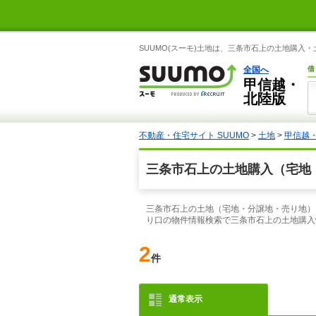
SUUMO(スーモ)土地は、三条市石上の土地購入
全国へ
借
甲信越・
北陸版
不動産・住宅サイト SUUMO
>
土地
>
甲信越
三条市石上の土地購入（宅地
三条市石上の土地（宅地・分譲地・売り地）を
り口の物件情報検索で三条市石上の土地購入
2
件
通常表示