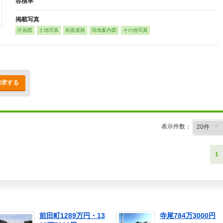
容積率
掲載写真
区画図
土地写真
前面道路
現地案内図
その他写真
請求する
表示件数：
1
前田町1289万円・13
寺尾784万3000円