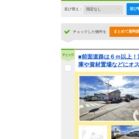
並び
並び替え：
まとめて資料
チェックした物件を
■前面道路は６ｍ以上！
庫や資材置場などにオ