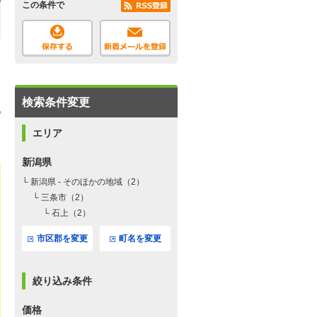
この条件で
検索条件変更
エリア
新潟県
└ 新潟県 - そのほかの地域（2）
└ 三条市（2）
└ 石上（2）
市区郡を変更
町名を変更
絞り込み条件
価格