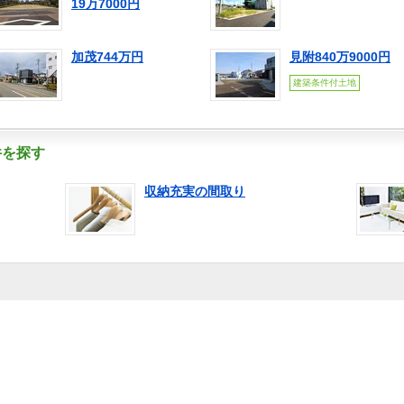
19万7000円
加茂744万円
見附840万9000円
建築条件付土地
件を探す
収納充実の間取り