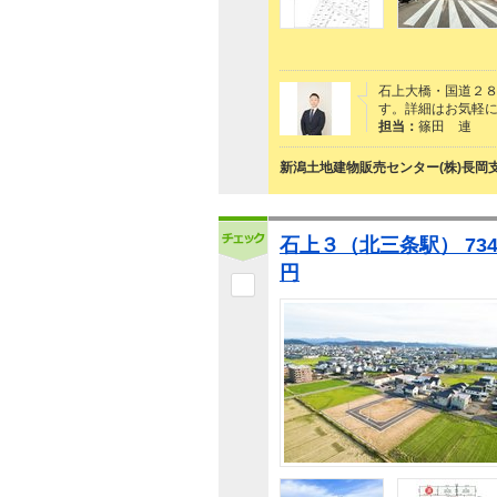
石上大橋・国道２８
す。詳細はお気軽
担当：
篠田 連
新潟土地建物販売センター(株)長岡
石上３（北三条駅） 734
円