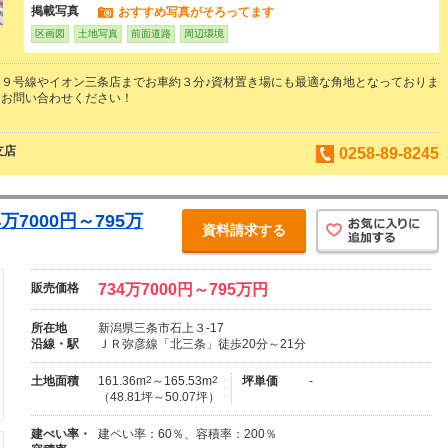
掲載写真
おすすめ写真がそろってます
区画図
土地写真
前面道路
周辺環境
９号線やイオン三条店までお車約３分♪資材置き場にも最適な角地となっておりま
にお問い合わせください！
支店
0258-89-8245
万7000円～795万
資料請求する
販売価格
734万7000円～795万円
所在地
新潟県三条市石上３-17
沿線・駅
ＪＲ弥彦線「北三条」徒歩20分～21分
土地面積
161.36m
2
～165.53m
2
坪単価
-
（48.81坪～50.07坪）
建ぺい率・
建ペい率：60％、容積率：200％