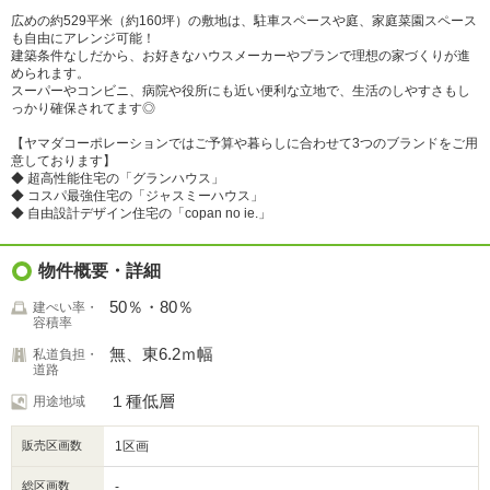
広めの約529平米（約160坪）の敷地は、駐車スペースや庭、家庭菜園スペース
も自由にアレンジ可能！
建築条件なしだから、お好きなハウスメーカーやプランで理想の家づくりが進
められます。
スーパーやコンビニ、病院や役所にも近い便利な立地で、生活のしやすさもし
っかり確保されてます◎
【ヤマダコーポレーションではご予算や暮らしに合わせて3つのブランドをご用
意しております】
◆ 超高性能住宅の「グランハウス」
◆ コスパ最強住宅の「ジャスミーハウス」
◆ 自由設計デザイン住宅の「copan no ie.」
物件概要・詳細
50％・80％
建ぺい率・
容積率
無、東6.2ｍ幅
私道負担・
道路
１種低層
用途地域
販売区画数
1区画
総区画数
-