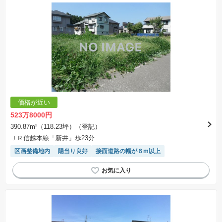
価格が近い
523万8000円
390.87m²（118.23坪）（登記）
ＪＲ信越本線「新井」歩23分
区画整備地内
陽当り良好
接面道路の幅が６m以上