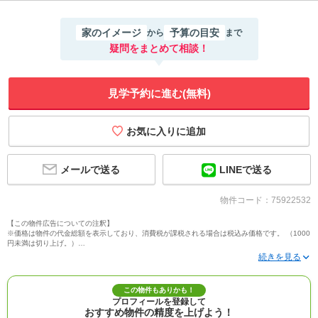
家のイメージ
予算の目安
から
まで
疑問をまとめて相談！
見学予約に進む(無料)
メールで送る
LINEで送る
物件コード：75922532
【この物件広告についての注釈】
※価格は物件の代金総額を表示しており、消費税が課税される場合は税込み価格です。 （1000
円未満は切り上げ。）
※写真に写っている、またはパース（絵）や間取り図に描かれている家具や車などは、特にコ
メントがない場合、販売価格に含まれません。
※敷地権利が定期借地権のものは価格に権利金を含みます。
※建築条件付き土地価格には、建物価格は含まれません。
この物件もありかも！
※物件情報は、原則として情報提供日の２日前に最終確認した情報です。
プロフィールを登録して
※完成予想図はいずれも外構、植栽、外観等実際のものとは多少異なることがあります。
おすすめ物件の精度を上げよう！
※モデルルーム・モデルハウス・展示場・ショールームの画像の場合、今回販売の物件と異な