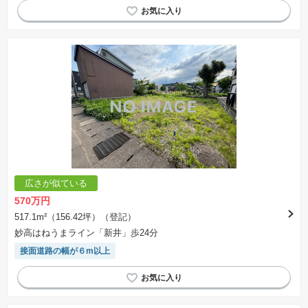
広さが似ている
570万円
517.1m²（156.42坪）（登記）
妙高はねうまライン「新井」歩24分
接面道路の幅が６m以上