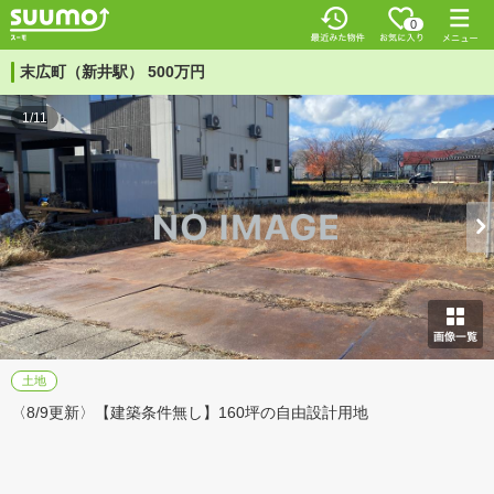
0
末広町（新井駅） 500万円
1/11
土地
〈8/9更新〉【建築条件無し】160坪の自由設計用地