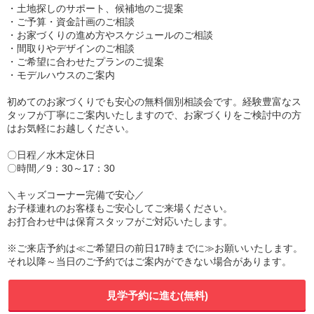
・土地探しのサポート、候補地のご提案
・ご予算・資金計画のご相談
・お家づくりの進め方やスケジュールのご相談
・間取りやデザインのご相談
・ご希望に合わせたプランのご提案
・モデルハウスのご案内
初めてのお家づくりでも安心の無料個別相談会です。経験豊富なス
タッフが丁寧にご案内いたしますので、お家づくりをご検討中の方
はお気軽にお越しください。
〇日程／水木定休日
〇時間／9：30～17：30
＼キッズコーナー完備で安心／
お子様連れのお客様もご安心してご来場ください。
お打合わせ中は保育スタッフがご対応いたします。
※ご来店予約は≪ご希望日の前日17時までに≫お願いいたします。
それ以降～当日のご予約ではご案内ができない場合があります。
見学予約に進む(無料)