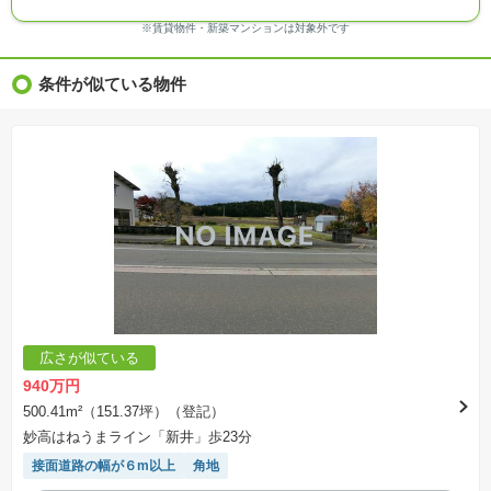
る場合があります。
※ＣＧ合成の画像の場合、実際とは多少異なる場合があります。
※賃貸物件・新築マンションは対象外です
※物件特徴：販売戸数が複数の物件は、全ての住戸に該当しない項目もあります。
※完成後１年以上を経過した未入居物件が掲載される場合があります。ご了承ください。
※新着：物件情報が「SUUMO」に掲載された日から１週間表示されます。
条件が似ている物件
※価格更新：物件価格が変更された日から１週間表示されます。
※販売予定物件はすべて、販売開始するまで契約または予約の申込みはできません。
※購入の前には物件内容や契約条件についてご自身で十分な確認をしていただくようにお願い
いたします。
※建築条件土地の情報内に掲載されている、建物プラン例は、土地購入者の設計プランの参考
の一例であって、プランの採用可否は任意です。
※土地（建築条件なし）で「建物プラン例」が表記してある時、そのプラン例は特定の建築請
負会社によるもので、当該建築請負会社以外で建てた場合、同様のものが同価格で建てられる
とは限りません。また建築請負会社を特定するものではありません。
※建築条件付き土地とは、その土地に建築する建物の建築請負契約が、一定期間内に成立する
ことを条件として売買される土地のことをいいます。建築請負契約成立に向けて設計プランを
協議するため、土地購入者が自己の希望する建物の設計協議をするために必要な相当の期間の
交渉期間が設定され、その期間内で希望を満たすプランが実現できたかどうかにより結論を出
します。なお、この期間は概ね3ヶ月程度とされています。納得のいくプランが出来ず、建築請
負契約が成立しない場合、土地売買契約は白紙に戻り、土地契約にかかった代金（土地代金、
手付金など）は名目のいかんに関わらず、全て返却されます。
※課税対象物件の「価格」や「費用等」は消費税込みの「総額表示」で統一しています。
※「本体価格」とは、課税対象物件においては「消費税を除いた建物価格」と「土地価格」の
広さが似ている
合計額を指します。
※課税対象物件は消費税込みの総額表示のため、不動産広告の販売価格には本体価格の金額は
940万円
表示されておりません。
※取引にかかる費用：物件の契約手続き、決済、引き渡し時にかかる費用を表示しています。
500.41m²（151.37坪）（登記）
不動産会社によって表記有無が異なるため、ご自身で十分な確認をしていただくようにお願い
妙高はねうまライン「新井」歩23分
いたします。
※掲載の省エネ性能ラベル内の物件・住棟・号室名称については最新のものに変更されている
接面道路の幅が６m以上
角地
場合があります。