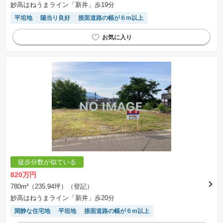
妙高はねうまライン「新井」歩19分
平坦地
陽当り良好
接面道路の幅が６m以上
徒歩分数が似ている
820万円
780m²（235.94坪）（登記）
妙高はねうまライン「新井」歩20分
閑静な住宅地
平坦地
接面道路の幅が６m以上