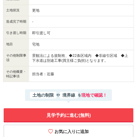
土地状況
更地
造成完了時期
-
引き渡し時期
即引渡し可
地目
宅地
その他制限事
景観法による規制有、◆22条区域内 ◆非線引区域 ◆上
項
下水道は別途工事(買主様ご負担)となります。
その他概要・
担当者：近藤
特記事項
土地の制限
境界線
現地で確認！
や
を
見学予約に進む(無料)