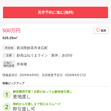
見学予約に進む(無料)
500万円
529.29m²
新潟県妙高市末広町
所在地
妙高はねうまライン「新井」歩20分
交通
土地の
所有権
権利形態
情報提供日 : 2026年8月9日、次回更新予定日 : 2026年8月17日
特徴ピックアップ
解体費用不要！古家があっても解体後引渡し
更地渡し
契約から引渡しまで安心＆スムーズ
即引渡し可