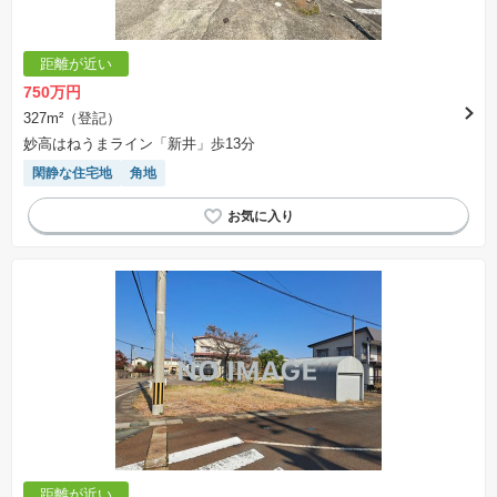
距離が近い
750万円
327m²（登記）
妙高はねうまライン「新井」歩13分
閑静な住宅地
角地
距離が近い