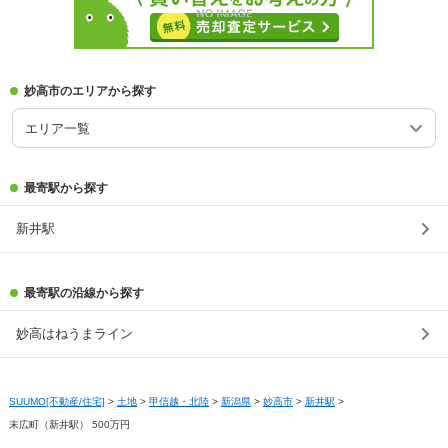
妙高市のエリアから探す
エリア一覧
最寄駅から探す
新井駅
最寄駅の沿線から探す
妙高はねうまライン
SUUMO[不動産/住宅]
>
土地
>
甲信越・北陸
>
新潟県
>
妙高市
>
新井駅
>
末広町（新井駅） 500万円