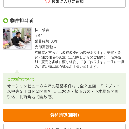
物件担当者
林 信吉
50代
業界経験
30年
売却実績数
-
不動産と言っても多種多様の内容があります。売買・賃
貸・注文住宅の受注（土地探しからのご提案）・任意売
却・競売と多岐に渡り経験してきております。一生に一度
のお買い物…誠心誠意お手伝い致します。
この物件について
オーシャンビュー８４坪の建築条件なし全２区画「ＳＫプレイ
ス中央３丁目Ｐ２区画A」。上水道・都市ガス・下水桝各区画
引込。北西角地で開放感。
資料請求(無料)