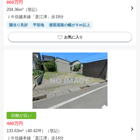
800万円
204.36m²（登記）
ＪＲ信越本線「直江津」歩18分
陽当り良好
平坦地
接面道路の幅が６m以上
距離が近い
480万円
133.63m²（40.42坪）（登記）
ＪＲ信越本線「直江津」歩14分