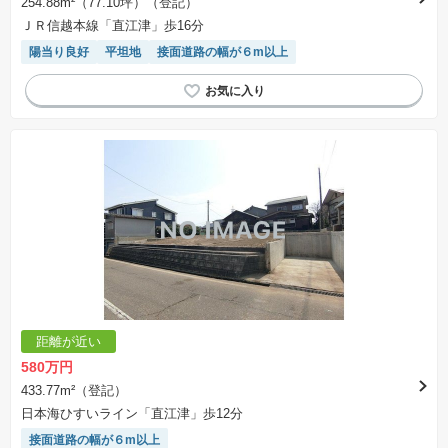
254.88m²（77.10坪）（登記）
ＪＲ信越本線「直江津」歩16分
陽当り良好
平坦地
接面道路の幅が６m以上
距離が近い
580万円
433.77m²（登記）
日本海ひすいライン「直江津」歩12分
接面道路の幅が６m以上