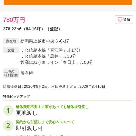
780万円
278.22m²（84.16坪）（登記）
新潟県上越市中央３-6-17
所在地
ＪＲ信越本線「直江津」歩17分
交通
ＪＲ信越本線「黒井」歩38分
妙高はねうまライン「春日山」歩53分
土地の
所有権
権利形態
情報提供日 : 2026年8月2日、次回更新予定日 : 2026年8月10日
特徴ピックアップ
解体費用不要！古家があっても解体後引渡し
更地渡し
契約から引渡しまで安心＆スムーズ
即引渡し可