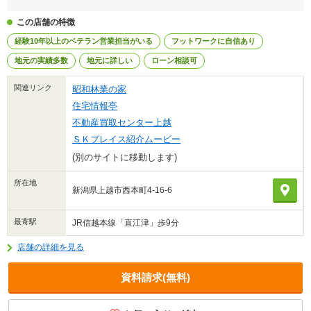
この店舗の特徴
経験10年以上のベテラン営業担当がいる
フットワークに自信あり
地元の実績多数
地元に詳しい
ローン相談可
関連リンク
昭和林業の家
住宅情報亭
不動産買取センター上越
ＳＫプレイス紹介ムービー
(別のサイトに移動します)
所在地
新潟県上越市西本町4-16-6
最寄駅
JR信越本線「直江津」歩9分
店舗の詳細を見る
資料請求(無料)