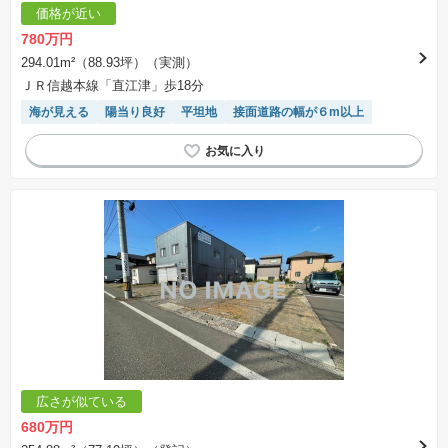
※「本体価格」とは、課税対象物件においては「消費税を除いた建物価格」と「土地価格」の
価格が近い
合計額を指します。
※課税対象物件は消費税込みの総額表示のため、不動産広告の販売価格には本体価格の金額は
780万円
表示されておりません。
※取引にかかる費用：物件の契約手続き、決済、引き渡し時にかかる費用を表示しています。
294.01m²（88.93坪）（実測）
不動産会社によって表記有無が異なるため、ご自身で十分な確認をしていただくようにお願い
ＪＲ信越本線「直江津」歩18分
いたします。
※掲載の省エネ性能ラベル内の物件・住棟・号室名称については最新のものに変更されている
海が見える
陽当り良好
平坦地
接面道路の幅が６m以上
場合があります。
広さが似ている
680万円