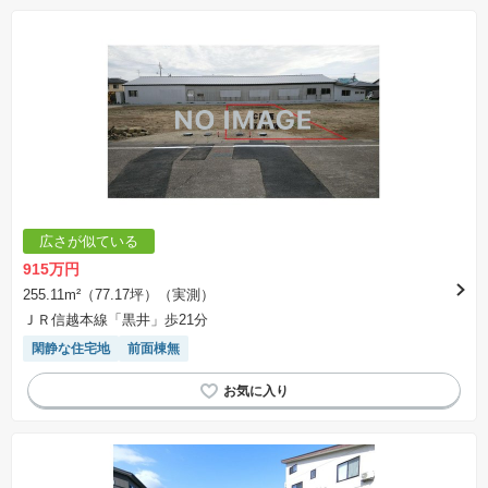
広さが似ている
915万円
255.11m²（77.17坪）（実測）
ＪＲ信越本線「黒井」歩21分
閑静な住宅地
前面棟無