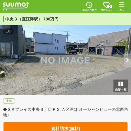
0
中央３（直江津駅） 780万円
1/7
土地
◆ＳＫプレイス中央３丁目Ｐ２ Ａ区画は オーシャンビューの北西角
地♪
資料請求(無料)