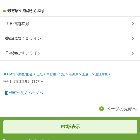
最寄駅の沿線から探す
ＪＲ信越本線
妙高はねうまライン
日本海ひすいライン
SUUMO[不動産/住宅]
>
土地
>
甲信越・北陸
>
新潟県
>
上越市
>
直江津駅
>
中央３（直江津駅） 780万円
情報の見方ページへ
ページの先頭へ
PC版表示