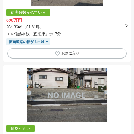
徒歩分数が似ている
898万円
204.36m²（61.81坪）
ＪＲ信越本線「直江津」歩17分
接面道路の幅が６m以上
価格が近い