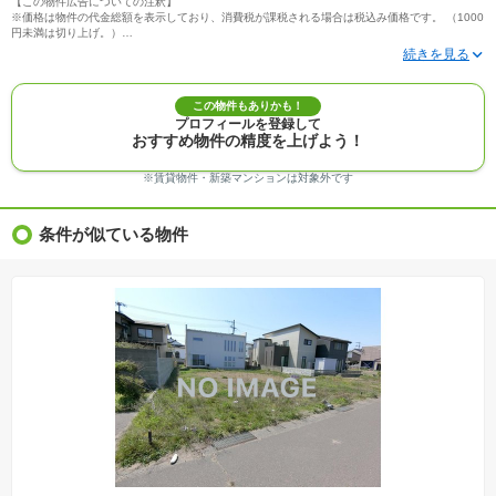
【この物件広告についての注釈】
※価格は物件の代金総額を表示しており、消費税が課税される場合は税込み価格です。 （1000
円未満は切り上げ。）
※写真に写っている、またはパース（絵）や間取り図に描かれている家具や車などは、特にコ
メントがない場合、販売価格に含まれません。
※敷地権利が定期借地権のものは価格に権利金を含みます。
※建築条件付き土地価格には、建物価格は含まれません。
この物件もありかも！
※物件情報は、原則として情報提供日の２日前に最終確認した情報です。
プロフィールを登録して
※完成予想図はいずれも外構、植栽、外観等実際のものとは多少異なることがあります。
おすすめ物件の精度を上げよう！
※モデルルーム・モデルハウス・展示場・ショールームの画像の場合、今回販売の物件と異な
る場合があります。
※ＣＧ合成の画像の場合、実際とは多少異なる場合があります。
※賃貸物件・新築マンションは対象外です
※物件特徴：販売戸数が複数の物件は、全ての住戸に該当しない項目もあります。
※完成後１年以上を経過した未入居物件が掲載される場合があります。ご了承ください。
※新着：物件情報が「SUUMO」に掲載された日から１週間表示されます。
条件が似ている物件
※価格更新：物件価格が変更された日から１週間表示されます。
※販売予定物件はすべて、販売開始するまで契約または予約の申込みはできません。
※購入の前には物件内容や契約条件についてご自身で十分な確認をしていただくようにお願い
いたします。
※建築条件土地の情報内に掲載されている、建物プラン例は、土地購入者の設計プランの参考
の一例であって、プランの採用可否は任意です。
※土地（建築条件なし）で「建物プラン例」が表記してある時、そのプラン例は特定の建築請
負会社によるもので、当該建築請負会社以外で建てた場合、同様のものが同価格で建てられる
とは限りません。また建築請負会社を特定するものではありません。
※建築条件付き土地とは、その土地に建築する建物の建築請負契約が、一定期間内に成立する
ことを条件として売買される土地のことをいいます。建築請負契約成立に向けて設計プランを
協議するため、土地購入者が自己の希望する建物の設計協議をするために必要な相当の期間の
交渉期間が設定され、その期間内で希望を満たすプランが実現できたかどうかにより結論を出
します。なお、この期間は概ね3ヶ月程度とされています。納得のいくプランが出来ず、建築請
負契約が成立しない場合、土地売買契約は白紙に戻り、土地契約にかかった代金（土地代金、
手付金など）は名目のいかんに関わらず、全て返却されます。
※課税対象物件の「価格」や「費用等」は消費税込みの「総額表示」で統一しています。