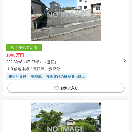
広さが似ている
1000万円
222.39m²（67.27坪）（登記）
ＪＲ信越本線「直江津」歩13分
陽当り良好
平坦地
接面道路の幅が６m以上