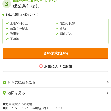
建築会社や工務店を自由に選べる
建築条件なし
他にも嬉しいポイント！
土地50坪以上
陽当り良好
前道６ｍ以上
角地
整形地
都市ガス
平坦地
資料請求(無料)
月々支払額を見る
地図を見る
◆海岸道路沿いの売地♪
◆間口１５．７～１６ｍ×奥行約１６．２ｍ♪