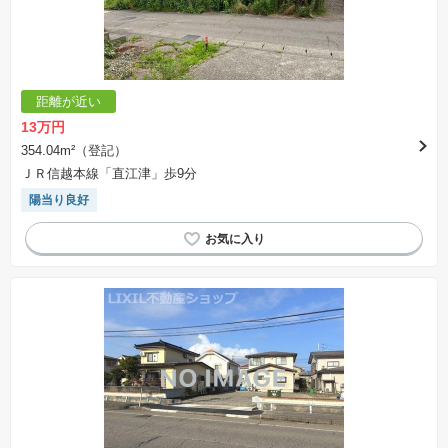
距離が近い
13万円
354.04m²（登記）
ＪＲ信越本線「直江津」歩9分
陽当り良好