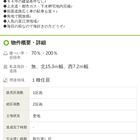
◆８４坪の建築条件なし♪
◆上水道・都市ガス・下水桝宅地内完備♪
◆前面道路広く車の駐車も楽々♪
◆角地で開放感♪
◆人気の直江津地域♪
◆海目の前なので海好きの方どうぞ♪
物件概要・詳細
70％・200％
建ぺい率・
容積率
無、北15.3ｍ幅、西7.2ｍ幅
私道負担・
道路
１種住居
用途地域
販売区画数
1区画
総区画数
2区画
土地状況
更地
造成完了時期
-
引き渡し時期
即引渡し可