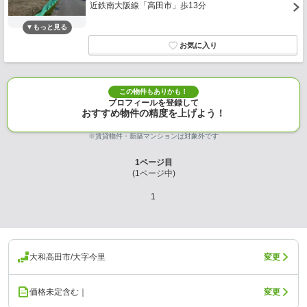
近鉄南大阪線「高田市」歩13分
この物件もありかも！
プロフィールを登録して
おすすめ物件の精度を上げよう！
※賃貸物件・新築マンションは対象外です
1
ページ目
(
1
ページ中)
1
大和高田市/大字今里
変更
価格未定含む｜
変更