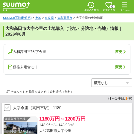
0
SUUMO[不動産/住宅]
>
土地
>
奈良県
>
大和高田市
>
大字今里の土地情報
大和高田市大字今里の土地購入（宅地・分譲地・売地）情報｜
2026年8月
大和高田市/大字今里
変更
価格未定含む｜
変更
チェックした物件をまとめて資料請求（無料）
(
1
～
1
件目/
1
件)
大字今里（高田市駅） 1180…
1180万円～1200万円
建築条件付土地
148.96m²～148.98m²
大和高田市大字今里