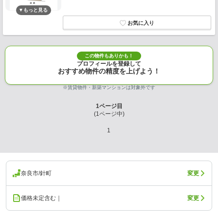
この物件もありかも！
プロフィールを登録して
おすすめ物件の精度を上げよう！
※賃貸物件・新築マンションは対象外です
1
ページ目
(
1
ページ中)
1
奈良市/針町
変更
価格未定含む｜
変更