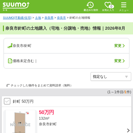
0
SUUMO[不動産/住宅]
>
土地
>
奈良県
>
奈良市
>
針町の土地情報
奈良市針町の土地購入（宅地・分譲地・売地）情報｜2026年8月
奈良市/針町
変更
価格未定含む｜
変更
チェックした物件をまとめて資料請求（無料）
(
1
～
1
件目/
1
件)
針町 50万円
50万円
132m²
奈良市針町