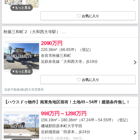
秋篠三和町２（大和西大寺駅） …
2090万円
220.36m²（66.65坪）（登記）
奈良市秋篠三和町
近鉄奈良線「大和西大寺」歩19分
近鉄不動産(株)西大寺営業所
【ハウスドゥ物件】南東角地区画有！土地49～54坪！建築条件無し！
998万円～1298万円
156.19m²～180.36m²（47.24坪～54.55坪）（登記）
磯城郡田原本町大字平田
近鉄橿原線「田原本」歩24分
大字平田（田原本駅） 998万…