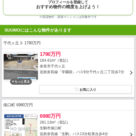
プロフィールを登録して
おすすめ物件の精度を上げよう！
※賃貸物件・新築マンションは対象外です
SUUMOにはこんな物件があります
千代ヶ丘３ 1790万円
1790万円
164.41m²（登記）
奈良市千代ヶ丘
近鉄奈良線「学園前」バス9分千代ヶ丘二丁目歩7分
俵口町 6980万円
6980万円
281.13m²（登記）
生駒市俵口町
近鉄奈良線「生駒」バス13分松美台歩4分