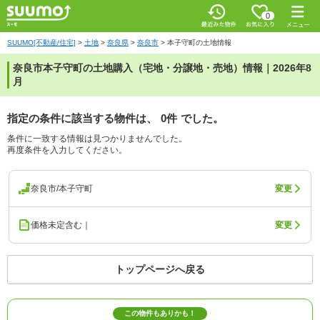
0
SUUMO[不動産/住宅]
>
土地
>
奈良県
>
奈良市
>
本子守町の土地情報
奈良市本子守町の土地購入（宅地・分譲地・売地）情報｜2026年8
月
指定の条件に該当する物件は、
0件
でした。
条件に一致する情報は見つかりませんでした。
再度条件を入力してください。
奈良市/本子守町
変更
価格未定含む｜
変更
トップページへ戻る
この物件もありかも！