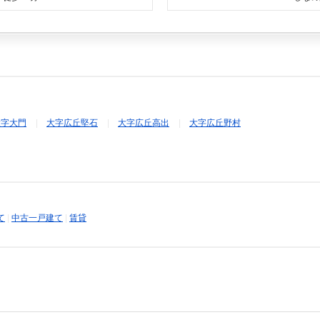
大字大門
大字広丘堅石
大字広丘高出
大字広丘野村
て
|
中古一戸建て
|
賃貸