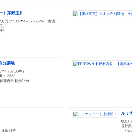
ート茅野玉川
万円 255.66m
2
～326.26m
2
（実測）
玉川
茅野
側分譲地
63m
2
（57.36坪）
３-2332
信濃吉田 徒歩14分
ルミ
650万
長野県
 徒歩14分
しなの