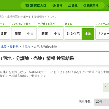
地購入・土地売買をサポートする情報サイトです。
りる
マンションを買う
一戸建てを買う
建てる
リフォーム
賃貸
新築
中古
新築
中古
注文住宅
土地
リフォ
・北陸
>
長野県
>
塩尻市
> 大門桔梗町の土地
（宅地・分譲地・売地）情報 検索結果
地）をお探しなら、SUUMO(スーモ)にお任せ下さい！あなたのご希望に合う土地
梗町の土地購入情報をご提供します。
1
表示件数：