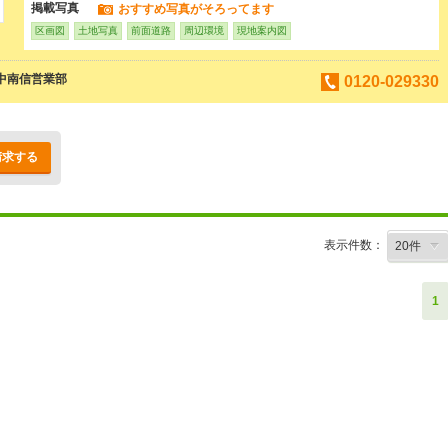
掲載写真
おすすめ写真がそろってます
区画図
土地写真
前面道路
周辺環境
現地案内図
 中南信営業部
0120-029330
請求する
表示件数：
1