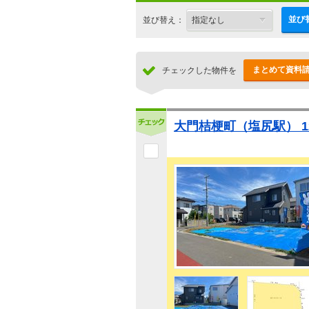
並び
並び替え：
まとめて資料
チェックした物件を
大門桔梗町（塩尻駅） 12