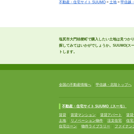
不動産・住宅サイト SUUMO
>
土地
>
甲信越
塩尻市大門桔梗町で購入したい土地は見つか
探してみてはいかがでしょうか。SUUMO(
トします。
全国の不動産情報へ
|
甲信越・北陸トップへ
不動産・住宅サイト SUUMO（スーモ）
賃貸
|
賃貸マンション
|
賃貸アパート
|
賃貸
土地
|
リノベーション物件
|
注文住宅
|
住宅
住宅ローン
|
物件ライブラリー
|
ファイナン