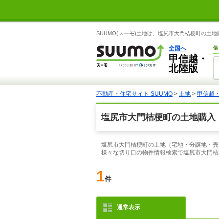
SUUMO(スーモ)土地は、塩尻市大門桔梗町の土
全国へ
借
甲信越・
北陸版
不動産・住宅サイト SUUMO
>
土地
>
甲信越
塩尻市大門桔梗町の土地購入
塩尻市大門桔梗町の土地（宅地・分譲地・売り
様々な切り口の物件情報検索で塩尻市大門桔
1
件
通常表示