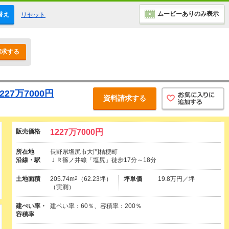
ムービーありのみ表示
替え
リセット
請求する
27万7000円
資料請求する
販売価格
1227万7000円
所在地
長野県塩尻市大門桔梗町
沿線・駅
ＪＲ篠ノ井線「塩尻」徒歩17分～18分
土地面積
205.74m
2
（62.23坪）
坪単価
19.8万円／坪
（実測）
建ぺい率・
建ペい率：60％、容積率：200％
容積率