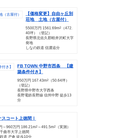
【価格変更】自由ヶ丘別
荘地 土地（古屋付）
5500万円 1561.69m
2
（472.
40坪）（登記）
長野県北佐久郡軽井沢町大字
発地
しなの鉄道 信濃追分
FB TOWN 中野市西条 【建
築条件付き】
950万円 167.43m
2
（50.64坪）
（登記）
長野県中野市大字西条
長野電鉄長野線 信州中野 徒歩13
分
ナスコート上徳間Ⅰ
円～960万円 186.21m
2
～491.5m
2
（実測）
千曲市大字上徳間
鉄道 戸倉 徒歩10分