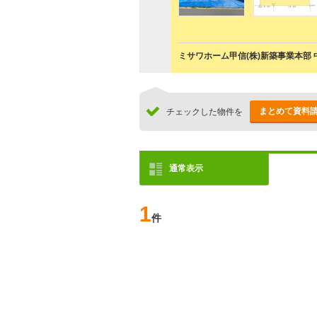
ミサワホーム甲信(株)新築事業本部
まとめて資料
チェックした物件を
通常表示
1
件