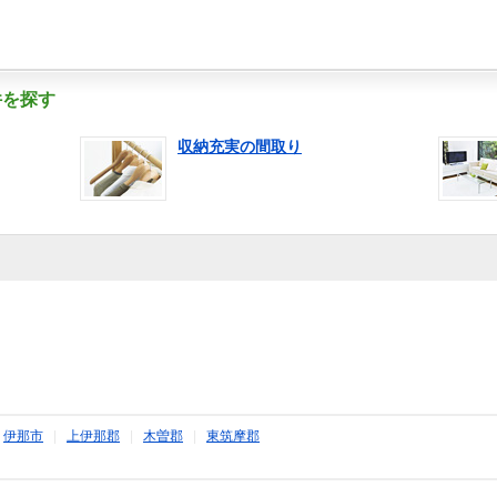
件を探す
収納充実の間取り
|
伊那市
|
上伊那郡
|
木曽郡
|
東筑摩郡