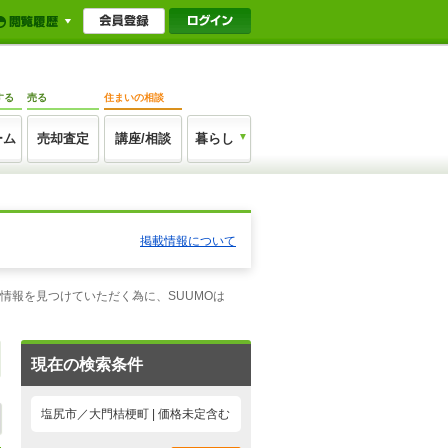
する
売る
住まいの相談
ーム
売却査定
講座/相談
暮らし
掲載情報について
情報を見つけていただく為に、SUUMOは
現在の検索条件
塩尻市／大門桔梗町 | 価格未定含む