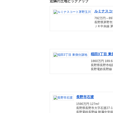
近隣の土地ピックアップ
ルミナスコ
792万円～897
長野県茅野市
ＪＲ中央線 
稲田3丁目 東
1860万円 189.
長野県長野市稲田
長野電鉄長野線 
長野市石渡
1590万円 127m
2
長野県長野市大字石渡27-1
長野電鉄長野線 附属中学前