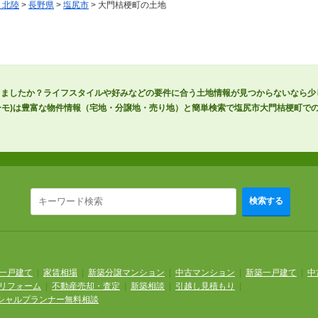
・北陸
>
長野県
>
塩尻市
> 大門桔梗町の土地
りましたか？ライフスタイルや好みなどの要件に合う土地情報が見つからないなら少
スーモ)は豊富な物件情報（宅地・分譲地・売り地）と簡単検索で塩尻市大門桔梗町で
検索する
一戸建て
|
家賃相場
|
新築分譲マンション
|
中古マンション
|
新築一戸建て
|
中
リフォーム
|
不動産売却・査定
|
新築相談
|
引越し見積もり
|
シャルプランナー無料相談