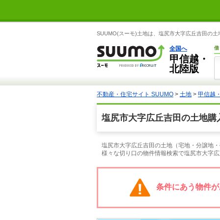
SUUMO(スーモ)土地は、塩尻市大字広丘吉田の
全国へ
借
甲信越・
北陸版
不動産・住宅サイト SUUMO
>
土地
>
甲信越
塩尻市大字広丘吉田の土地購
塩尻市大字広丘吉田の土地（宅地・分譲地・売
様々な切り口の物件情報検索で塩尻市大字広
条件にあう物件が