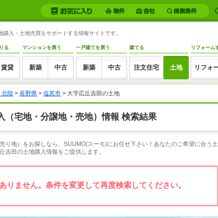
土地購入・土地売買をサポートする情報サイトです。
りる
マンションを買う
一戸建てを買う
建てる
リフォーム
賃貸
新築
中古
新築
中古
注文住宅
土地
リフォ
・北陸
>
長野県
>
塩尻市
> 大字広丘吉田の土地
入（宅地・分譲地・売地）情報 検索結果
り地）をお探しなら、SUUMO(スーモ)にお任せ下さい！あなたのご希望に合う土
丘吉田の土地購入情報をご提供します。
ありません。条件を変更して再度検索してください。