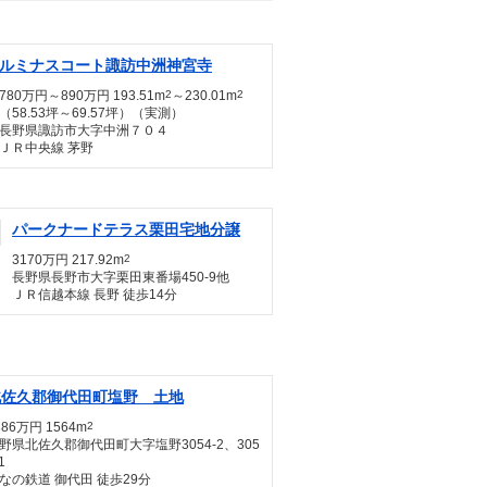
ルミナスコート諏訪中洲神宮寺
780万円～890万円 193.51m
2
～230.01m
2
（58.53坪～69.57坪）（実測）
長野県諏訪市大字中洲７０４
ＪＲ中央線 茅野
パークナードテラス栗田宅地分譲
3170万円 217.92m
2
長野県長野市大字栗田東番場450-9他
ＪＲ信越本線 長野 徒歩14分
北佐久郡御代田町塩野 土地
386万円 1564m
2
野県北佐久郡御代田町大字塩野3054-2、305
1
なの鉄道 御代田 徒歩29分