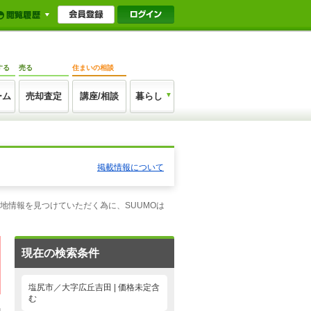
する
売る
住まいの相談
ーム
売却査定
講座/相談
暮らし
掲載情報について
地情報を見つけていただく為に、SUUMOは
現在の検索条件
塩尻市／大字広丘吉田 | 価格未定含
む