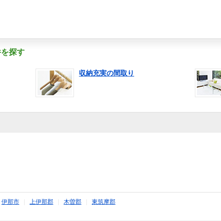
件を探す
収納充実の間取り
|
伊那市
|
上伊那郡
|
木曽郡
|
東筑摩郡