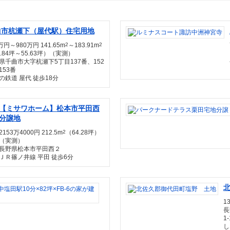
曲市杭瀬下（屋代駅）住宅用地
万円～980万円 141.65m
2
～183.91m
2
2.84坪～55.63坪）（実測）
県千曲市大字杭瀬下5丁目137番、152
153番
の鉄道 屋代 徒歩18分
【ミサワホーム】松本市平田西
分譲地
2153万4000円 212.5m
2
（64.28坪）
（実測）
長野県松本市平田西２
ＪＲ篠ノ井線 平田 徒歩6分
【残
り
1
１
長
区
1-
画・
し