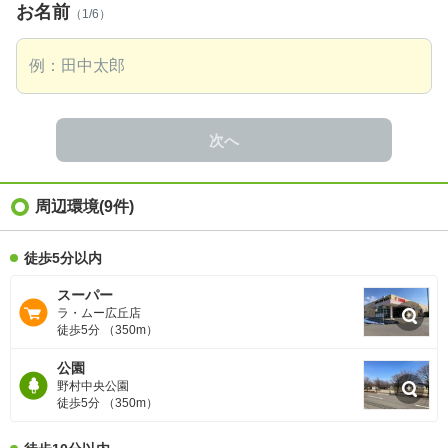
お名前
（1/6）
次へ
周辺環境
(9件)
徒歩5分以内
スーパー
ラ・ムー広丘店
徒歩5分 （350m）
公園
野村中央公園
徒歩5分 （350m）