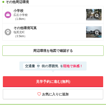
その他周辺環境
小学校
広丘小学校
（1.8km）
その他環境写真
塩尻北IC
（3.5km）
周辺環境を地図で確認する
交通量
街の雰囲気
現地で体感！
や
を
見学予約に進む(無料)