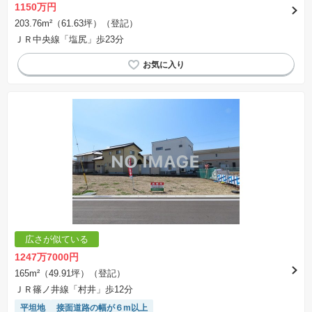
1150万円
203.76m²（61.63坪）（登記）
ＪＲ中央線「塩尻」歩23分
広さが似ている
1247万7000円
165m²（49.91坪）（登記）
ＪＲ篠ノ井線「村井」歩12分
平坦地
接面道路の幅が６m以上