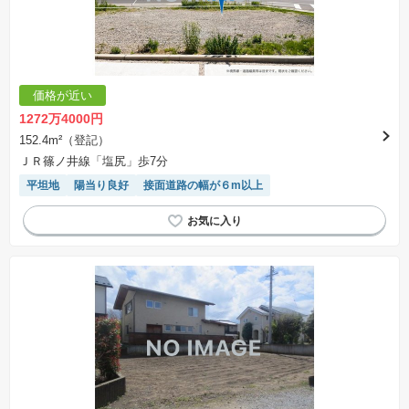
価格が近い
1272万4000円
152.4m²（登記）
ＪＲ篠ノ井線「塩尻」歩7分
平坦地
陽当り良好
接面道路の幅が６m以上