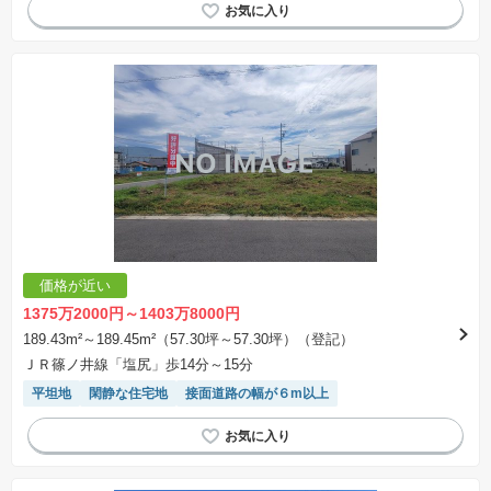
価格が近い
1375万2000円～1403万8000円
189.43m²～189.45m²（57.30坪～57.30坪）（登記）
ＪＲ篠ノ井線「塩尻」歩14分～15分
平坦地
閑静な住宅地
接面道路の幅が６m以上