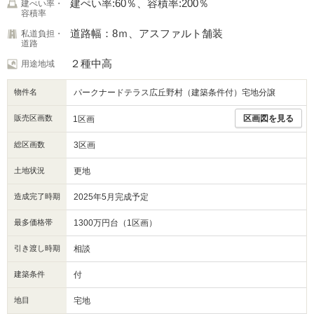
建ぺい率:60％、容積率:200％
建ぺい率・
容積率
道路幅：8ｍ、アスファルト舗装
私道負担・
道路
２種中高
用途地域
物件名
パークナードテラス広丘野村（建築条件付）宅地分譲
販売区画数
区画図を見る
1区画
総区画数
3区画
土地状況
更地
造成完了時期
2025年5月完成予定
最多価格帯
1300万円台（1区画）
引き渡し時期
相談
建築条件
付
地目
宅地