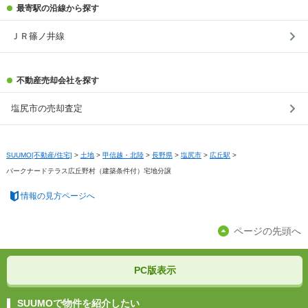
最寄駅の沿線から探す
ＪＲ篠ノ井線
不動産売却会社を探す
塩尻市の売却査定
SUUMO[不動産/住宅]
>
土地
>
甲信越・北陸
>
長野県
>
塩尻市
>
広丘駅
>
パークナードテラス広丘野村（建築条件付）宅地分譲
情報の見方ページへ
ページの先頭へ
PC版表示
SUUMOで物件を紹介したい