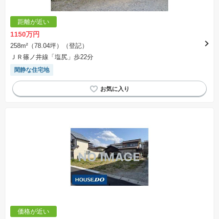
距離が近い
1150万円
258m²（78.04坪）（登記）
ＪＲ篠ノ井線「塩尻」歩22分
閑静な住宅地
価格が近い