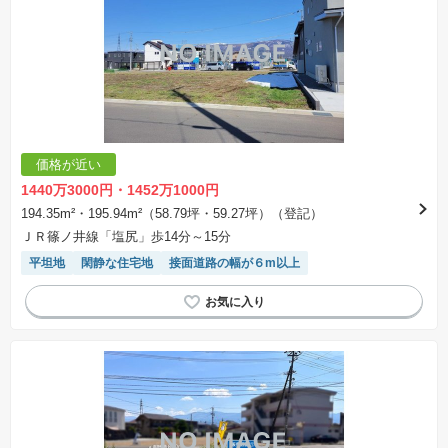
価格が近い
1440万3000円・1452万1000円
194.35m²・195.94m²（58.79坪・59.27坪）（登記）
ＪＲ篠ノ井線「塩尻」歩14分～15分
平坦地
閑静な住宅地
接面道路の幅が６m以上