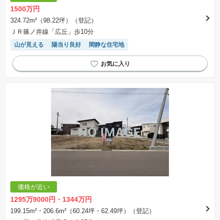
※課税対象物件は消費税込みの総額表示のため、不動産広告の販売価格には本体価格の金額は
1500万円
表示されておりません。
※取引にかかる費用：物件の契約手続き、決済、引き渡し時にかかる費用を表示しています。
324.72m²（98.22坪）（登記）
不動産会社によって表記有無が異なるため、ご自身で十分な確認をしていただくようにお願い
ＪＲ篠ノ井線「広丘」歩10分
いたします。
※掲載の省エネ性能ラベル内の物件・住棟・号室名称については最新のものに変更されている
山が見える
陽当り良好
閑静な住宅地
場合があります。
価格が近い
1295万9000円・1344万円
199.15m²・206.6m²（60.24坪・62.49坪）（登記）