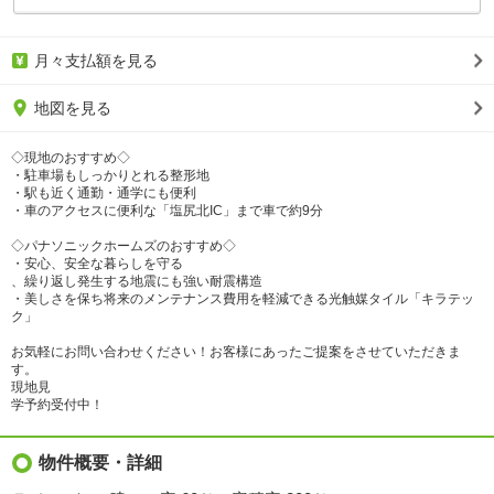
月々支払額を見る
地図を見る
◇現地のおすすめ◇
・駐車場もしっかりとれる整形地
・駅も近く通勤・通学にも便利
・車のアクセスに便利な「塩尻北IC」まで車で約9分
◇パナソニックホームズのおすすめ◇
・安心、安全な暮らしを守る
、繰り返し発生する地震にも強い耐震構造
・美しさを保ち将来のメンテナンス費用を軽減できる光触媒タイル「キラテッ
ク」
お気軽にお問い合わせください！お客様にあったご提案をさせていただきま
す。
現地見
学予約受付中！
物件概要・詳細