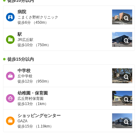
徒歩10分以内
病院
こまくさ野村クリニック
徒歩6分 （450m）
駅
JR広丘駅
徒歩10分 （750m）
徒歩15分以内
中学校
丘中学校
徒歩12分 （950m）
幼稚園・保育園
広丘野村保育園
徒歩13分 （1km）
ショッピングセンター
GAZA
徒歩15分 （1.19km）