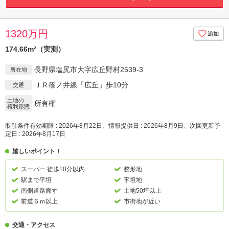
1320万円
174.66m²（実測）
長野県塩尻市大字広丘野村2539-3
所在地
ＪＲ篠ノ井線「広丘」歩10分
交通
土地の
所有権
権利形態
取引条件有効期限 : 2026年8月22日、情報提供日 : 2026年8月9日、次回更新予
定日 : 2026年8月17日
嬉しいポイント！
スーパー 徒歩10分以内
整形地
駅まで平坦
平坦地
南側道路面す
土地50坪以上
前道６ｍ以上
市街地が近い
交通・アクセス