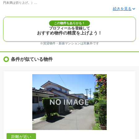
円未満は切り上げ。）
※写真に写っている、またはパース（絵）や間取り図に描かれている家具や車などは、特にコ
メントがない場合、販売価格に含まれません。
※敷地権利が定期借地権のものは価格に権利金を含みます。
※建築条件付き土地価格には、建物価格は含まれません。
この物件もありかも！
※物件情報は、原則として情報提供日の２日前に最終確認した情報です。
プロフィールを登録して
※完成予想図はいずれも外構、植栽、外観等実際のものとは多少異なることがあります。
おすすめ物件の精度を上げよう！
※モデルルーム・モデルハウス・展示場・ショールームの画像の場合、今回販売の物件と異な
る場合があります。
※ＣＧ合成の画像の場合、実際とは多少異なる場合があります。
※賃貸物件・新築マンションは対象外です
※物件特徴：販売戸数が複数の物件は、全ての住戸に該当しない項目もあります。
※完成後１年以上を経過した未入居物件が掲載される場合があります。ご了承ください。
※新着：物件情報が「SUUMO」に掲載された日から１週間表示されます。
条件が似ている物件
※価格更新：物件価格が変更された日から１週間表示されます。
※販売予定物件はすべて、販売開始するまで契約または予約の申込みはできません。
※購入の前には物件内容や契約条件についてご自身で十分な確認をしていただくようにお願い
いたします。
※建築条件土地の情報内に掲載されている、建物プラン例は、土地購入者の設計プランの参考
の一例であって、プランの採用可否は任意です。
※土地（建築条件なし）で「建物プラン例」が表記してある時、そのプラン例は特定の建築請
負会社によるもので、当該建築請負会社以外で建てた場合、同様のものが同価格で建てられる
とは限りません。また建築請負会社を特定するものではありません。
※建築条件付き土地とは、その土地に建築する建物の建築請負契約が、一定期間内に成立する
ことを条件として売買される土地のことをいいます。建築請負契約成立に向けて設計プランを
協議するため、土地購入者が自己の希望する建物の設計協議をするために必要な相当の期間の
交渉期間が設定され、その期間内で希望を満たすプランが実現できたかどうかにより結論を出
します。なお、この期間は概ね3ヶ月程度とされています。納得のいくプランが出来ず、建築請
負契約が成立しない場合、土地売買契約は白紙に戻り、土地契約にかかった代金（土地代金、
手付金など）は名目のいかんに関わらず、全て返却されます。
※課税対象物件の「価格」や「費用等」は消費税込みの「総額表示」で統一しています。
※「本体価格」とは、課税対象物件においては「消費税を除いた建物価格」と「土地価格」の
距離が近い
合計額を指します。