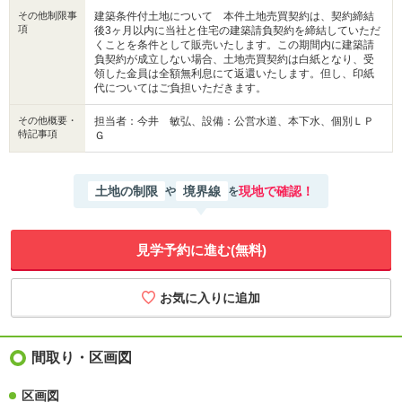
その他制限事
建築条件付土地について 本件土地売買契約は、契約締結
項
後3ヶ月以内に当社と住宅の建築請負契約を締結していただ
くことを条件として販売いたします。この期間内に建築請
負契約が成立しない場合、土地売買契約は白紙となり、受
領した金員は全額無利息にて返還いたします。但し、印紙
代についてはご負担いただきます。
その他概要・
担当者：今井 敏弘、設備：公営水道、本下水、個別ＬＰ
特記事項
Ｇ
土地の制限
境界線
現地で確認！
や
を
見学予約に進む(無料)
間取り・区画図
区画図