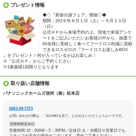
プレゼント情報
◆◇『新築分譲フェア』開催◇◆
期間：202６年８月１日（土）～９月２０日
（日）
公式ＨＰから来場予約の上、現地で来場アンケ
ートをご記入いただいお客様の中から、抽選で
60名様に美味しく食べてフードロス削減に貢献
できるロスゼロの『フードロスお楽しみBOX
』をプレゼント！何が入っているかはお楽しみ！
※『公式ＨＰ』からご予約ください
※1家族様1回限りとなります
取り扱い店舗情報
パナソニックホームズ信州（株）松本店
0263-59-7373
お問い合わせの際は、「SUUMOを見て」とお伝えいただくとスムーズです。
営業時間/定休日
営業時間:10：00AM～5：30PM／定休日:火・水曜日※営業日でも
スタッフが不在の場合がございます。予めご了承ください。