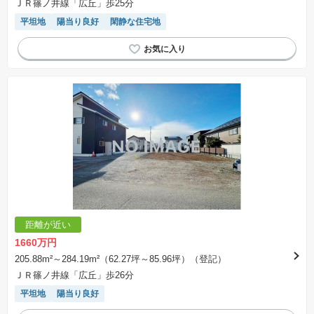
ＪＲ篠ノ井線「広丘」歩25分
平坦地
陽当り良好
閑静な住宅地
距離が近い
1660万円
205.88m²～284.19m²（62.27坪～85.96坪）（登記）
ＪＲ篠ノ井線「広丘」歩26分
平坦地
陽当り良好