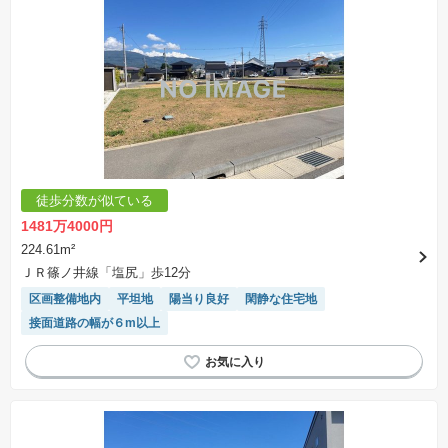
徒歩分数が似ている
1481万4000円
224.61m²
ＪＲ篠ノ井線「塩尻」歩12分
区画整備地内
平坦地
陽当り良好
閑静な住宅地
接面道路の幅が６m以上