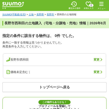
0
SUUMO[不動産/住宅]
>
土地
>
長野県
>
長野市
>
西和田の土地情報
長野市西和田の土地購入（宅地・分譲地・売地）情報｜2026年8月
指定の条件に該当する物件は、
0件
でした。
条件に一致する情報は見つかりませんでした。
再度条件を入力してください。
長野市/西和田
変更
価格未定含む｜
変更
トップページへ戻る
この物件もありかも！
プロフィールを登録して