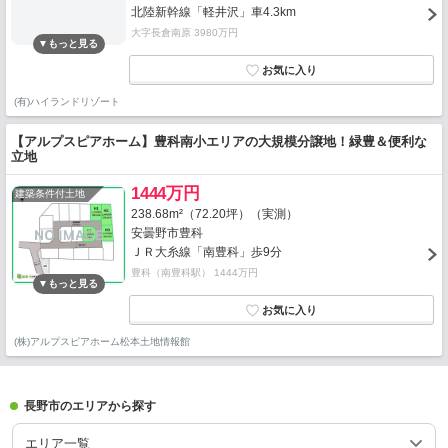
北陸新幹線「軽井沢」車4.3km
大字長倉南原 3980万円
(有)ハイランドリゾート
【アルプスピアホーム】豊科南小エリアの大規模分譲地！緑豊＆便利な
立地
1444万円
建築条件付土地
238.68m²（72.20坪）（実測）
安曇野市豊科
ＪＲ大糸線「南豊科」歩9分
豊科（南豊科駅） 1444万円
(株)アルプスピアホーム松本土地情報館
長野市のエリアから探す
エリア一覧