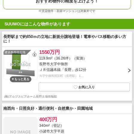
おすすめ物件の精度を上げよう！
※賃貸物件・新築マンションは対象外です
SUUMOにはこんな物件があります
長野駅まで約850ｍの立地に新規分譲地登場！電車やバス移動の多い方
に！
1550万円
建築条件付土地
119.9m²（36.26坪）（実測）
長野市大字中御所
ＪＲ信越本線「長野」歩12分
大字中御所岡田町（長野駅） 1…
(株)アルプスピアホーム長野土地情報館
南西向・日照良好・通行便利・自然豊か・田園地域
400万円
340m²（登記）
小諸市大字平原