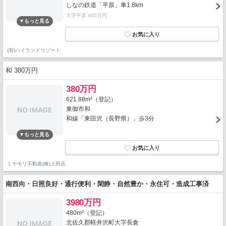
しなの鉄道「平原」車1.8km
大字平原 400万円
(有)ハイランドリゾート
和 380万円
380万円
621.88m²（登記）
東御市和
和線「東田沢（長野県）」歩3分
ミヤモリ不動産(株)上田店
南西向・日照良好・通行便利・閑静・自然豊か・永住可・造成工事済
3980万円
480m²（登記）
北佐久郡軽井沢町大字長倉