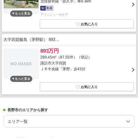
北陸新幹線「佐久平」車8.3km
アヴェニュー佐久平
大字四賀飯島（茅野駅） 893…
893万円
289.45m²（87.55坪）（登記）
諏訪市大字四賀
ＪＲ中央線「茅野」歩43分
長野市のエリアから探す
エリア一覧