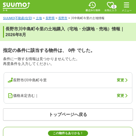
0
SUUMO[不動産/住宅]
>
土地
>
長野県
>
長野市
>
川中島町今里の土地情報
長野市川中島町今里の土地購入（宅地・分譲地・売地）情報｜
2026年8月
指定の条件に該当する物件は、
0件
でした。
条件に一致する情報は見つかりませんでした。
再度条件を入力してください。
長野市/川中島町今里
変更
価格未定含む｜
変更
トップページへ戻る
この物件もありかも！