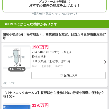
プロフィールを登録して
おすすめ物件の精度を上げよう！
※賃貸物件・新築マンションは対象外です
SUUMOにはこんな物件があります
開智小徒歩5分！松本城近く、商業施設も充実。日当たり良好南東角地67
坪
1980万円
224.54m²（67.92坪）（登記）
松本市沢村
ＪＲ大糸線「北松本」歩20分
沢村１（北松本駅） 1980万…
(株)セイブ
【パナソニックホームズ】長野駅から徒歩14分の行楽や通勤に便利な立
地！50～
3170万円