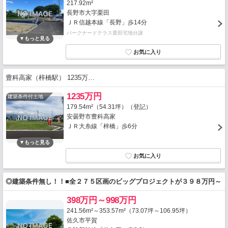
217.92m²
長野市大字栗田
ＪＲ信越本線「長野」歩14分
パークナードテラス栗田宅地分譲
豊科高家（梓橋駅） 1235万…
1235万円
建築条件付土地
179.54m²（54.31坪）（登記）
安曇野市豊科高家
ＪＲ大糸線「梓橋」歩6分
◎建築条件無し！！■全２７５区画のビッグプロジェクトが３９８万円～
398万円～998万円
241.56m²～353.57m²（73.07坪～106.95坪）
佐久市平賀