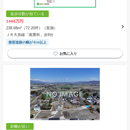
徒歩分数が似ている
1444万円
238.68m²（72.20坪）（実測）
ＪＲ大糸線「南豊科」歩9分
接面道路の幅が６m以上
距離が近い