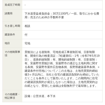
造成完了時期
-
諸費用
下水道受益者負担金：30万1100円／一括、取引にかかる費
用：売主のため仲介手数料不要
引き渡し時期
相談
建築条件
付
地目
宅地
その他制限事
景観法による規制有、宅地造成工事規制区域、日影制限
項
有、開発行為の検査済証：7松建第61－1号（令和7年5月19
日）、道路斜線制限：有、隣地斜線制限：有、日影規制：
有、安曇野市景観計画、安曇野市の適正な土地利用に関す
る条例、安曇野市屋外広告物条例、長野県建築基準条例、○
建築条件付売地について／この土地は、土地売買契約締結
後3ヶ月以内に、当社と住宅の建築請負契約を締結していた
だくことを条件として販売いたします。この期間内に住宅
の建築請負契約が成立しなかった場合は、土地売買契約は
白紙となり、受領した金銭は全額無利子で返却致します。
その他概要・
設備：公営水道、本下水
特記事項