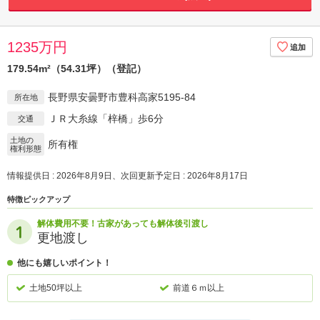
1235万円
179.54m²（54.31坪）（登記）
長野県安曇野市豊科高家5195‐84
所在地
ＪＲ大糸線「梓橋」歩6分
交通
土地の
所有権
権利形態
情報提供日 : 2026年8月9日、次回更新予定日 : 2026年8月17日
特徴ピックアップ
解体費用不要！古家があっても解体後引渡し
更地渡し
他にも嬉しいポイント！
土地50坪以上
前道６ｍ以上