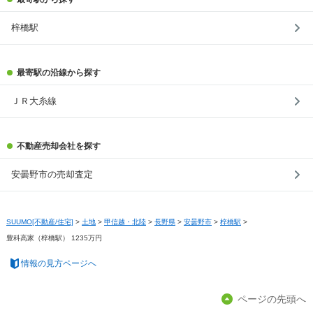
梓橋駅
最寄駅の沿線から探す
ＪＲ大糸線
不動産売却会社を探す
安曇野市の売却査定
SUUMO[不動産/住宅]
>
土地
>
甲信越・北陸
>
長野県
>
安曇野市
>
梓橋駅
>
豊科高家（梓橋駅） 1235万円
情報の見方ページへ
ページの先頭へ