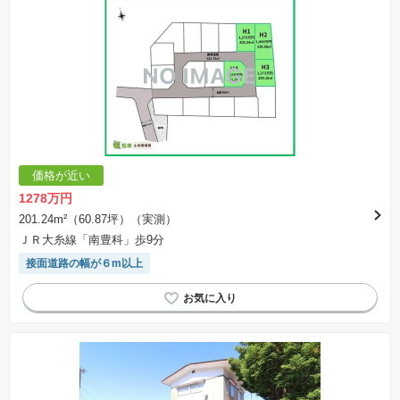
価格が近い
1278万円
201.24m²（60.87坪）（実測）
ＪＲ大糸線「南豊科」歩9分
接面道路の幅が６m以上