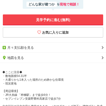
どんな家が建つか
現地で相談！
を
見学予約に進む(無料)
月々支払額を見る
地図を見る
◆ここに注目◆
・敷地面積54.31坪
・大通りから1本入った場所のため静かな住環境
・現況更地
【周辺環境】
・JR大糸線 「梓橋駅」まで徒歩6分！
・セブンイレブン安曇野豊科高家店で徒歩7分