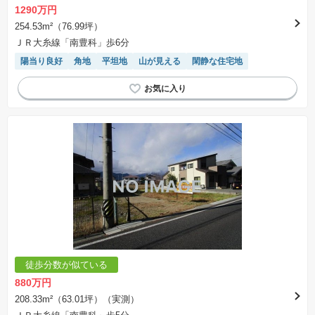
1290万円
254.53m²（76.99坪）
ＪＲ大糸線「南豊科」歩6分
陽当り良好
角地
平坦地
山が見える
閑静な住宅地
徒歩分数が似ている
880万円
208.33m²（63.01坪）（実測）