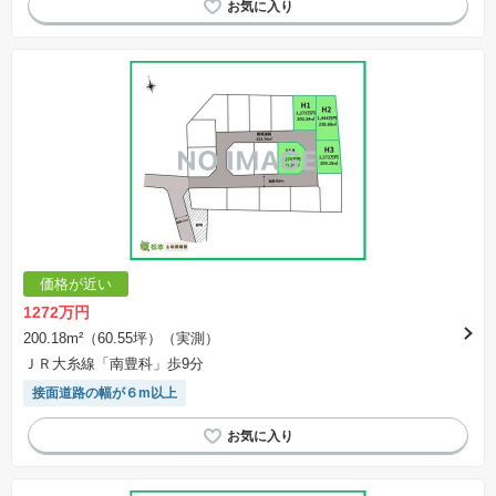
価格が近い
1272万円
200.18m²（60.55坪）（実測）
ＪＲ大糸線「南豊科」歩9分
接面道路の幅が６m以上