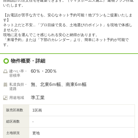
自由設計の注文住宅を建築できます。（ヤマダホームズ施工） 建物プラン作成
いたします。
【お電話が苦手な方でも、安心なネット予約可能！他プランもご提案いたしま
す】
ネット上だと不安... 「プロ目線で見る、土地選びのポイント」を現地で体感し
ませんか。
現地に足を運んでこそ感じられる安心と納得があります。
「来場予約」または「下部のカレンダー」より、簡単にネット予約が可能で
す。
物件概要・詳細
60％・200％
建ぺい率・
容積率
無、北東6ｍ幅、南東6ｍ幅
私道負担・
道路
準工業
用途地域
販売区画数
1区画
総区画数
-
土地状況
更地