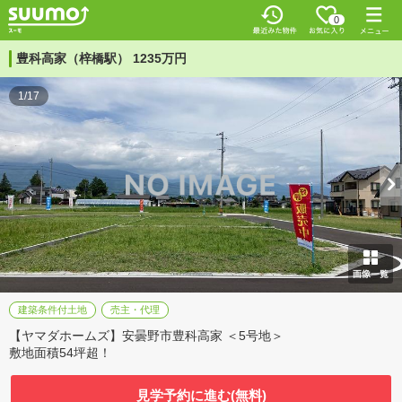
0
豊科高家（梓橋駅） 1235万円
1/17
建築条件付土地
売主・代理
【ヤマダホームズ】安曇野市豊科高家 ＜5号地＞
敷地面積54坪超！
見学予約に進む(無料)