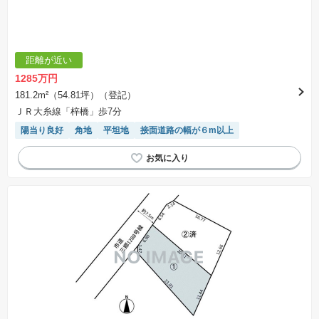
交渉期間が設定され、その期間内で希望を満たすプランが実現できたかどうかにより結論を出
します。なお、この期間は概ね3ヶ月程度とされています。納得のいくプランが出来ず、建築請
負契約が成立しない場合、土地売買契約は白紙に戻り、土地契約にかかった代金（土地代金、
手付金など）は名目のいかんに関わらず、全て返却されます。
※課税対象物件の「価格」や「費用等」は消費税込みの「総額表示」で統一しています。
※「本体価格」とは、課税対象物件においては「消費税を除いた建物価格」と「土地価格」の
距離が近い
合計額を指します。
※課税対象物件は消費税込みの総額表示のため、不動産広告の販売価格には本体価格の金額は
1285万円
表示されておりません。
※取引にかかる費用：物件の契約手続き、決済、引き渡し時にかかる費用を表示しています。
181.2m²（54.81坪）（登記）
不動産会社によって表記有無が異なるため、ご自身で十分な確認をしていただくようにお願い
ＪＲ大糸線「梓橋」歩7分
いたします。
※掲載の省エネ性能ラベル内の物件・住棟・号室名称については最新のものに変更されている
陽当り良好
角地
平坦地
接面道路の幅が６m以上
場合があります。