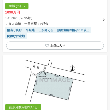
距離が近い
1090万円
198.2m²（59.95坪）
ＪＲ大糸線「一日市場」歩7分
陽当り良好
平坦地
山が見える
接面道路の幅が６m以上
閑静な住宅地
徒歩分数が似ている