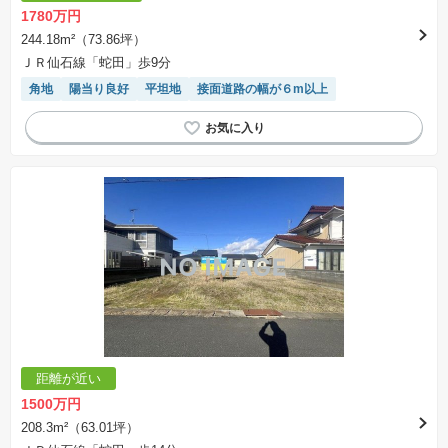
1780万円
244.18m²（73.86坪）
ＪＲ仙石線「蛇田」歩9分
角地
陽当り良好
平坦地
接面道路の幅が６m以上
距離が近い
1500万円
208.3m²（63.01坪）