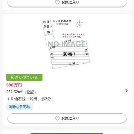
広さが似ている
998万円
252.52m²（登記）
ＪＲ仙石線「蛇田」歩3分
閑静な住宅地