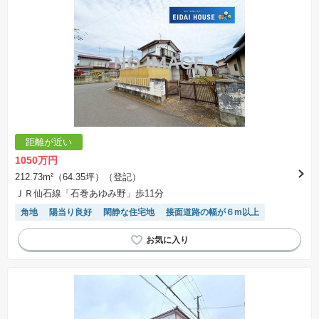
距離が近い
1050万円
212.73m²（64.35坪）（登記）
ＪＲ仙石線「石巻あゆみ野」歩11分
角地
陽当り良好
閑静な住宅地
接面道路の幅が６m以上