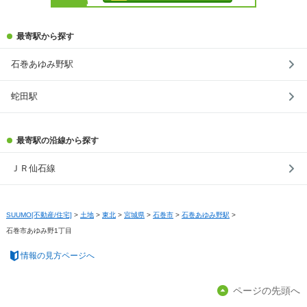
最寄駅から探す
石巻あゆみ野駅
蛇田駅
最寄駅の沿線から探す
ＪＲ仙石線
SUUMO[不動産/住宅]
>
土地
>
東北
>
宮城県
>
石巻市
>
石巻あゆみ野駅
>
石巻市あゆみ野1丁目
情報の見方ページへ
ページの先頭へ