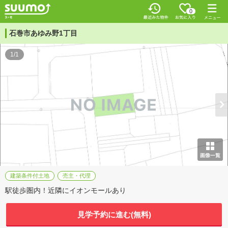
0
石巻市あゆみ野1丁目
1/1
建築条件付土地
売主・代理
駅徒歩圏内！近隣にイオンモールあり
見学予約に進む(無料)