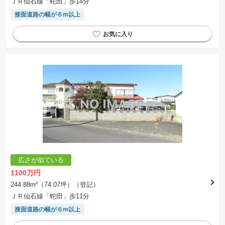
ＪＲ仙石線「蛇田」歩14分
接面道路の幅が６m以上
広さが似ている
1100万円
244.88m²（74.07坪）（登記）
ＪＲ仙石線「蛇田」歩11分
接面道路の幅が６m以上