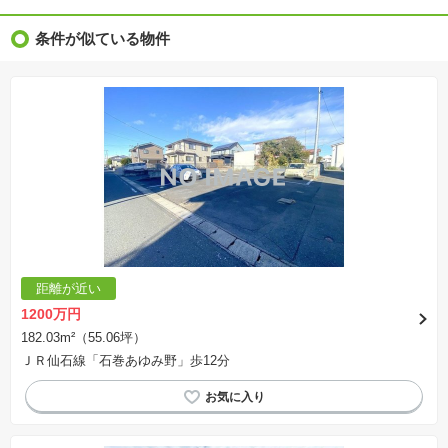
※完成後１年以上を経過した未入居物件が掲載される場合があります。ご了承ください。
※新着：物件情報が「SUUMO」に掲載された日から１週間表示されます。
条件が似ている物件
※価格更新：物件価格が変更された日から１週間表示されます。
※販売予定物件はすべて、販売開始するまで契約または予約の申込みはできません。
※購入の前には物件内容や契約条件についてご自身で十分な確認をしていただくようにお願い
いたします。
※建築条件土地の情報内に掲載されている、建物プラン例は、土地購入者の設計プランの参考
の一例であって、プランの採用可否は任意です。
※土地（建築条件なし）で「建物プラン例」が表記してある時、そのプラン例は特定の建築請
負会社によるもので、当該建築請負会社以外で建てた場合、同様のものが同価格で建てられる
とは限りません。また建築請負会社を特定するものではありません。
※建築条件付き土地とは、その土地に建築する建物の建築請負契約が、一定期間内に成立する
ことを条件として売買される土地のことをいいます。建築請負契約成立に向けて設計プランを
協議するため、土地購入者が自己の希望する建物の設計協議をするために必要な相当の期間の
交渉期間が設定され、その期間内で希望を満たすプランが実現できたかどうかにより結論を出
します。なお、この期間は概ね3ヶ月程度とされています。納得のいくプランが出来ず、建築請
負契約が成立しない場合、土地売買契約は白紙に戻り、土地契約にかかった代金（土地代金、
手付金など）は名目のいかんに関わらず、全て返却されます。
※課税対象物件の「価格」や「費用等」は消費税込みの「総額表示」で統一しています。
※「本体価格」とは、課税対象物件においては「消費税を除いた建物価格」と「土地価格」の
距離が近い
合計額を指します。
※課税対象物件は消費税込みの総額表示のため、不動産広告の販売価格には本体価格の金額は
1200万円
表示されておりません。
※取引にかかる費用：物件の契約手続き、決済、引き渡し時にかかる費用を表示しています。
182.03m²（55.06坪）
不動産会社によって表記有無が異なるため、ご自身で十分な確認をしていただくようにお願い
ＪＲ仙石線「石巻あゆみ野」歩12分
いたします。
※掲載の省エネ性能ラベル内の物件・住棟・号室名称については最新のものに変更されている
場合があります。