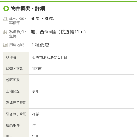
物件概要・詳細
60％・80％
建ぺい率・
容積率
無、西6ｍ幅（接道幅11ｍ）
私道負担・
道路
１種低層
用途地域
物件名
石巻市あゆみ野1丁目
販売区画数
1区画
総区画数
-
土地状況
更地
造成完了時期
-
引き渡し時期
相談
建築条件
付
地目
宅地