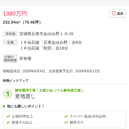
1380万円
232.94m²（70.46坪）
宮城県石巻市あゆみ野１-5-16
所在地
ＪＲ仙石線「石巻あゆみ野」歩8分
交通
ＪＲ仙石線「蛇田」歩18分
土地の
所有権
権利形態
情報提供日 : 2026年8月4日、次回更新予定日 : 2026年8月12日
特徴ピックアップ
解体費用不要！古家があっても解体後引渡し
更地渡し
他にも嬉しいポイント！
土地50坪以上
スーパー 徒歩10分以内
前道６ｍ以上
都市ガス