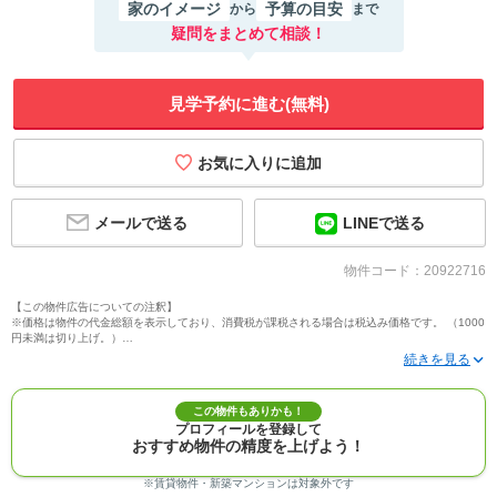
家のイメージ
予算の目安
から
まで
疑問をまとめて相談！
見学予約に進む(無料)
メールで送る
LINEで送る
物件コード：20922716
【この物件広告についての注釈】
※価格は物件の代金総額を表示しており、消費税が課税される場合は税込み価格です。 （1000
円未満は切り上げ。）
※写真に写っている、またはパース（絵）や間取り図に描かれている家具や車などは、特にコ
メントがない場合、販売価格に含まれません。
※敷地権利が定期借地権のものは価格に権利金を含みます。
※建築条件付き土地価格には、建物価格は含まれません。
この物件もありかも！
※物件情報は、原則として情報提供日の２日前に最終確認した情報です。
プロフィールを登録して
※完成予想図はいずれも外構、植栽、外観等実際のものとは多少異なることがあります。
おすすめ物件の精度を上げよう！
※モデルルーム・モデルハウス・展示場・ショールームの画像の場合、今回販売の物件と異な
る場合があります。
※ＣＧ合成の画像の場合、実際とは多少異なる場合があります。
※賃貸物件・新築マンションは対象外です
※物件特徴：販売戸数が複数の物件は、全ての住戸に該当しない項目もあります。