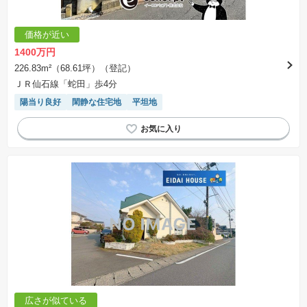
価格が近い
1400万円
226.83m²（68.61坪）（登記）
ＪＲ仙石線「蛇田」歩4分
陽当り良好
閑静な住宅地
平坦地
広さが似ている