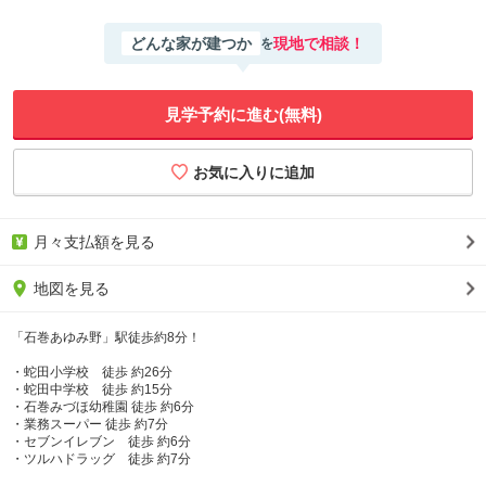
どんな家が建つか
現地で相談！
を
見学予約に進む(無料)
月々支払額を見る
地図を見る
「石巻あゆみ野」駅徒歩約8分！
・蛇田小学校 徒歩 約26分
・蛇田中学校 徒歩 約15分
・石巻みづほ幼稚園 徒歩 約6分
・業務スーパー 徒歩 約7分
・セブンイレブン 徒歩 約6分
・ツルハドラッグ 徒歩 約7分