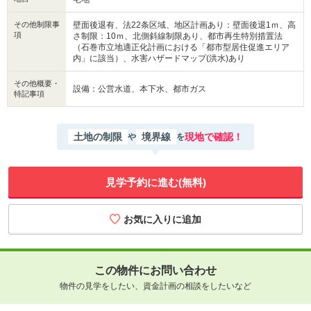
その他制限事
壁面後退有、法22条区域、地区計画あり：壁面後退1ｍ、高
項
さ制限：10ｍ、北側斜線制限あり、都市再生特別措置法
（石巻市立地適正化計画における「都市型居住促進エリア
内」に該当）、水害ハザードマップ(洪水)あり
その他概要・
設備：公営水道、本下水、都市ガス
特記事項
土地の制限
境界線
現地で確認！
や
を
見学予約に進む(無料)
この物件にお問い合わせ
物件の見学をしたい、資金計画の相談をしたいなど