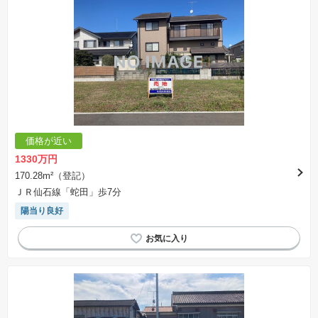
価格が近い
1330万円
170.28m²（登記）
ＪＲ仙石線「蛇田」歩7分
陽当り良好