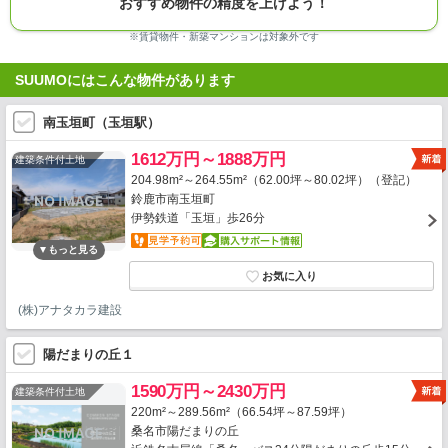
おすすめ物件の精度を上げよう！
※賃貸物件・新築マンションは対象外です
SUUMOにはこんな物件があります
南玉垣町（玉垣駅）
1612万円～1888万円
建築条件付土地
204.98m²～264.55m²（62.00坪～80.02坪）（登記）
鈴鹿市南玉垣町
伊勢鉄道「玉垣」歩26分
(株)アナタカラ建設
陽だまりの丘１
1590万円～2430万円
建築条件付土地
220m²～289.56m²（66.54坪～87.59坪）
桑名市陽だまりの丘