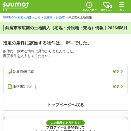
0
SUUMO[不動産/住宅]
>
土地
>
三重県
>
鈴鹿市
>
末広南の土地情報
鈴鹿市末広南の土地購入（宅地・分譲地・売地）情報｜2026年8月
指定の条件に該当する物件は、
0件
でした。
条件に一致する情報は見つかりませんでした。
再度条件を入力してください。
鈴鹿市/末広南
変更
価格未定含む｜
変更
トップページへ戻る
この物件もありかも！
プロフィールを登録して