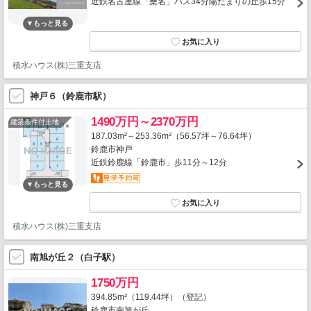
近鉄名古屋線「桑名」バス34分陽だまりの丘歩15分
積水ハウス(株)三重支店
神戸６（鈴鹿市駅）
1490万円～2370万円
建築条件付土地
187.03m²～253.36m²（56.57坪～76.64坪）
鈴鹿市神戸
近鉄鈴鹿線「鈴鹿市」歩11分～12分
積水ハウス(株)三重支店
南旭が丘２（白子駅）
1750万円
394.85m²（119.44坪）（登記）
鈴鹿市南旭が丘