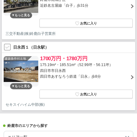
近鉄名古屋線「白子」歩31分
三交不動産(株)鈴鹿白子営業所
日永西１（日永駅）
1700万円・1780万円
建築条件付土地
175.19m²・185.51m²（52.99坪・56.11坪）
四日市市日永西
四日市あすなろう鉄道「日永」歩8分
セキスイハイム中部(株)
鈴鹿市のエリアから探す