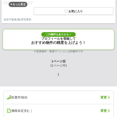
近鉄不動産(株)津営業所
この物件もありかも！
プロフィールを登録して
おすすめ物件の精度を上げよう！
※賃貸物件・新築マンションは対象外です
1
ページ目
(
1
ページ中)
1
鈴鹿市/稲生
変更
価格未定含む｜
変更