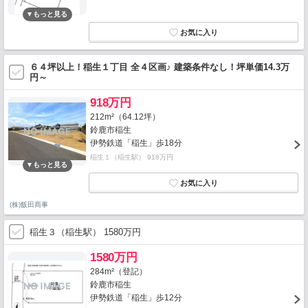
６４坪以上！稲生１丁目 全４区画♪ 建築条件なし！坪単価14.3万
円～
918万円
212m²（64.12坪）
鈴鹿市稲生
伊勢鉄道「稲生」歩18分
稲生１（稲生駅） 918万円
(株)飯田商事
稲生３（稲生駅） 1580万円
1580万円
284m²（登記）
鈴鹿市稲生
伊勢鉄道「稲生」歩12分