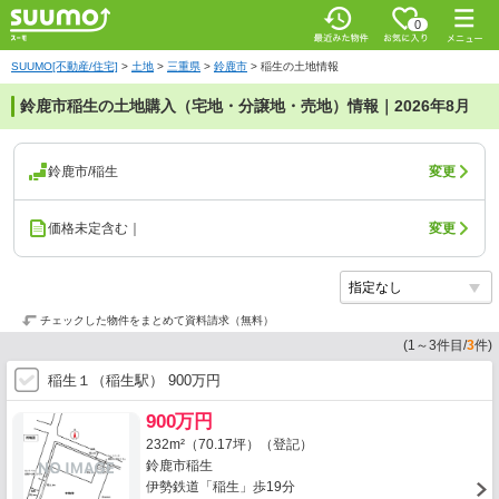
0
SUUMO[不動産/住宅]
>
土地
>
三重県
>
鈴鹿市
>
稲生の土地情報
鈴鹿市稲生の土地購入（宅地・分譲地・売地）情報｜2026年8月
鈴鹿市/稲生
変更
価格未定含む｜
変更
チェックした物件をまとめて資料請求（無料）
(
1
～
3
件目/
3
件)
稲生１（稲生駅） 900万円
900万円
232m²（70.17坪）（登記）
鈴鹿市稲生
伊勢鉄道「稲生」歩19分