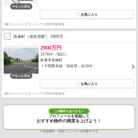
(株)リョーケンピタットハウス四日市駅前店
高塚町（加佐登駅） 2900万…
2900万円
1578m²（登記）
鈴鹿市高塚町
ＪＲ関西本線「加佐登」歩20分
(株)リョーケンピタットハウス四日市駅前店
この物件もありかも！
プロフィールを登録して
おすすめ物件の精度を上げよう！
※賃貸物件・新築マンションは対象外です