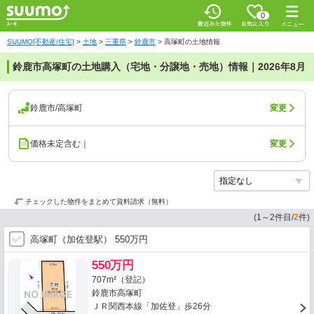
0
SUUMO[不動産/住宅]
>
土地
>
三重県
>
鈴鹿市
>
高塚町の土地情報
鈴鹿市高塚町の土地購入（宅地・分譲地・売地）情報｜2026年8月
鈴鹿市/高塚町
変更
価格未定含む｜
変更
チェックした物件をまとめて資料請求（無料）
(
1
～
2
件目/
2
件)
高塚町（加佐登駅） 550万円
550万円
707m²（登記）
鈴鹿市高塚町
ＪＲ関西本線「加佐登」歩26分