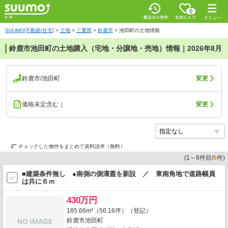
0
SUUMO[不動産/住宅]
>
土地
>
三重県
>
鈴鹿市
>
池田町の土地情報
鈴鹿市池田町の土地購入（宅地・分譲地・売地）情報｜2026年8月
鈴鹿市/池田町
変更
価格未定含む｜
変更
チェックした物件をまとめて資料請求（無料）
(
1
～
6
件目/
6
件)
■建築条件無し ●南側の側溝蓋を新設 ／ 東南角地で道路幅員
は共に６ｍ
430万円
185.66m²（56.16坪）（登記）
鈴鹿市池田町