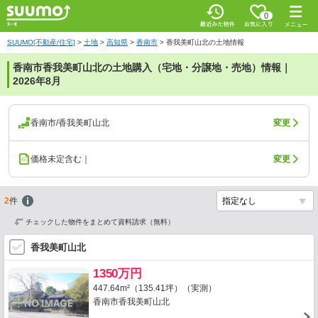
0
SUUMO[不動産/住宅]
>
土地
>
高知県
>
香南市
>
香我美町山北の土地情報
香南市香我美町山北の土地購入（宅地・分譲地・売地）情報｜
2026年8月
香南市/香我美町山北
変更
価格未定含む｜
変更
2
件
チェックした物件をまとめて資料請求（無料）
香我美町山北
1350万円
447.64m²（135.41坪）（実測）
香南市香我美町山北