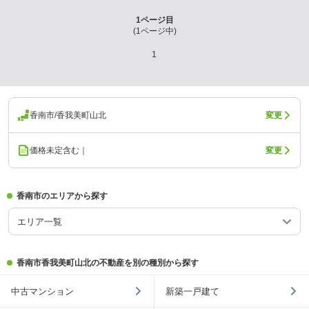
1
ページ目
(
1
ページ中)
1
香南市/香我美町山北
変更
価格未定含む｜
変更
香南市のエリアから探す
エリア一覧
香南市香我美町山北の不動産を別の種別から探す
中古マンション
新築一戸建て