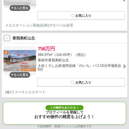
イエステーション高知店(有)グローバル住宅
香我美町山北
756万円
384.97m²（116.45坪）（登記）
香南市香我美町山北
土佐くろしお鉄道阿佐線「のいち」バス15分市場前歩
8分
(株)ファーストエステート
この物件もありかも！
プロフィールを登録して
おすすめ物件の精度を上げよう！
※賃貸物件・新築マンションは対象外です