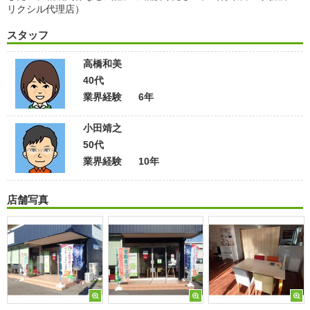
リクシル代理店）
スタッフ
高橋和美
40代
業界経験
6年
小田靖之
50代
業界経験
10年
店舗写真