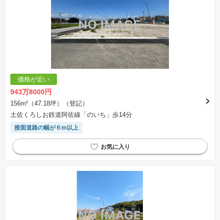
価格が近い
943万8000円
156m²（47.18坪）（登記）
土佐くろしお鉄道阿佐線「のいち」歩14分
接面道路の幅が６m以上