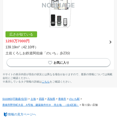
広さが似ている
1283万7000円
139.19m²（42.10坪）
土佐くろしお鉄道阿佐線「のいち」歩23分
※サイトの表示内容が現在の状況とは異なる場合がありますので、最新の情報については掲載
会社にご確認ください。
※表示しているタグ情報の詳細は
こちら
をご確認ください。
SUUMO[不動産/住宅]
>
土地
>
四国
>
高知県
>
香南市
>
のいち駅
>
香南市野市町大谷 A号地 建築条件付き 売土地 （全4区画）
>
取り扱い店舗
情報の見方ページへ