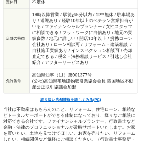
不定休
定休日
19時以降営業 / 駅徒歩5分以内 / 年中無休 / 駐車場あ
り / 送迎あり / 経験10年以上のベテラン営業担当が
いる / ファイナンシャルプランナー / 女性スタッフ
に相談できる / フットワークに自信あり / 地元の実
績多数 / 地元に詳しい / 開店10年以上 / 提携ローン
店舗の特徴
会社あり / ローン相談可 / リフォーム・建築相談 /
自社施工実績あり / インスペクション相談可 / 売却
査定できる / 税金・法務相談サービス / 引越し会社
紹介 / アフターサービスあり
高知県知事（11）第001377号
(公社)高知県宅地建物取引業協会会員 四国地区不動
免許番号
産公正取引協議会加盟
取り扱い店舗情報を詳しくみる(PC)
当社は不動産はもちろんのこと、リフォーム、住宅ローン、相続な
どトータルサーポートができる体制になっており、様々なご相談に
対応できる会社です。ファイナンシャルプランナー、行政書士など
金融・法律のプロフェッショナルが常時サポートいたします。お家
を買いたい、土地を見つけてほしい、お家を売りたい、リフォーム
したい、相続関係など気軽にご相談ください。（行政書士事務所・