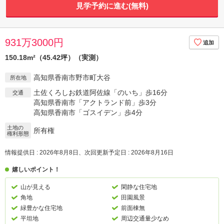
見学予約に進む(無料)
931万3000円
150.18m²（45.42坪）（実測）
高知県香南市野市町大谷
所在地
土佐くろしお鉄道阿佐線「のいち」歩16分
交通
高知県香南市「アクトランド前」歩3分
高知県香南市「ゴスイデン」歩4分
土地の
所有権
権利形態
情報提供日 : 2026年8月8日、次回更新予定日 : 2026年8月16日
嬉しいポイント！
山が見える
閑静な住宅地
角地
田園風景
緑豊かな住宅地
前面棟無
平坦地
周辺交通量少なめ