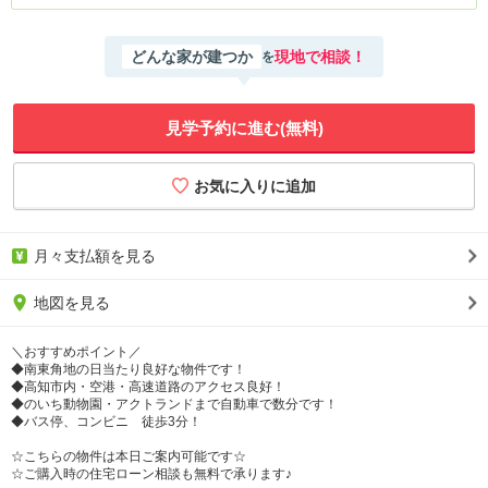
どんな家が建つか
現地で相談！
を
見学予約に進む(無料)
月々支払額を見る
地図を見る
＼おすすめポイント／
◆南東角地の日当たり良好な物件です！
◆高知市内・空港・高速道路のアクセス良好！
◆のいち動物園・アクトランドまで自動車で数分です！
◆バス停、コンビニ 徒歩3分！
☆こちらの物件は本日ご案内可能です☆
☆ご購入時の住宅ローン相談も無料で承ります♪