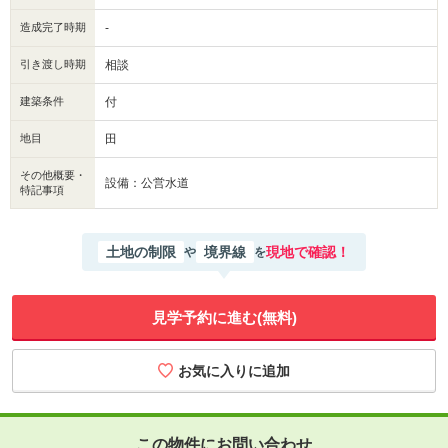
造成完了時期
-
引き渡し時期
相談
建築条件
付
地目
田
その他概要・
設備：公営水道
特記事項
土地の制限
境界線
現地で確認！
や
を
見学予約に進む(無料)
この物件にお問い合わせ