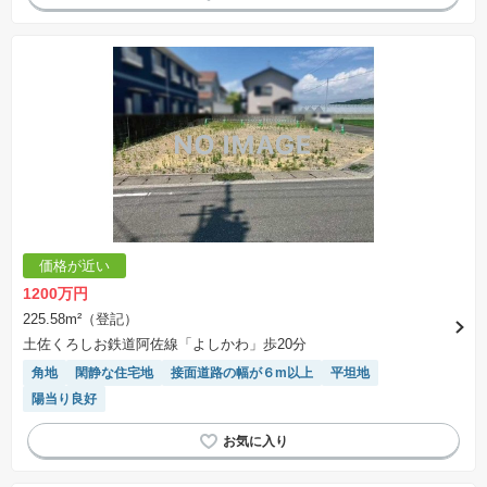
価格が近い
1200万円
225.58m²（登記）
土佐くろしお鉄道阿佐線「よしかわ」歩20分
角地
閑静な住宅地
接面道路の幅が６m以上
平坦地
陽当り良好