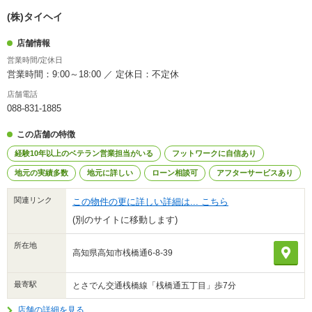
(株)タイヘイ
店舗情報
営業時間/定休日
営業時間：9:00～18:00 ／ 定休日：不定休
店舗電話
088-831-1885
この店舗の特徴
経験10年以上のベテラン営業担当がいる
フットワークに自信あり
地元の実績多数
地元に詳しい
ローン相談可
アフターサービスあり
関連リンク
この物件の更に詳しい詳細は... こちら
(別のサイトに移動します)
所在地
高知県高知市桟橋通6-8-39
最寄駅
とさでん交通桟橋線「桟橋通五丁目」歩7分
店舗の詳細を見る