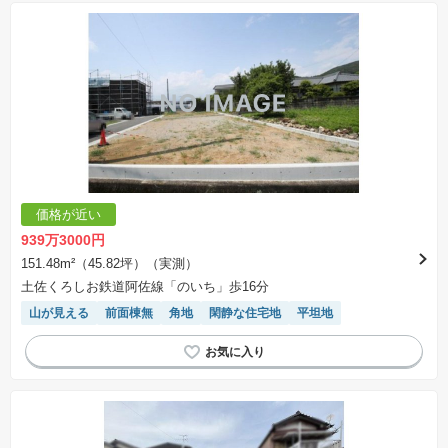
いたします。
※建築条件土地の情報内に掲載されている、建物プラン例は、土地購入者の設計プランの参考
の一例であって、プランの採用可否は任意です。
※土地（建築条件なし）で「建物プラン例」が表記してある時、そのプラン例は特定の建築請
負会社によるもので、当該建築請負会社以外で建てた場合、同様のものが同価格で建てられる
とは限りません。また建築請負会社を特定するものではありません。
※建築条件付き土地とは、その土地に建築する建物の建築請負契約が、一定期間内に成立する
ことを条件として売買される土地のことをいいます。建築請負契約成立に向けて設計プランを
協議するため、土地購入者が自己の希望する建物の設計協議をするために必要な相当の期間の
交渉期間が設定され、その期間内で希望を満たすプランが実現できたかどうかにより結論を出
します。なお、この期間は概ね3ヶ月程度とされています。納得のいくプランが出来ず、建築請
負契約が成立しない場合、土地売買契約は白紙に戻り、土地契約にかかった代金（土地代金、
手付金など）は名目のいかんに関わらず、全て返却されます。
※課税対象物件の「価格」や「費用等」は消費税込みの「総額表示」で統一しています。
※「本体価格」とは、課税対象物件においては「消費税を除いた建物価格」と「土地価格」の
価格が近い
合計額を指します。
※課税対象物件は消費税込みの総額表示のため、不動産広告の販売価格には本体価格の金額は
939万3000円
表示されておりません。
※取引にかかる費用：物件の契約手続き、決済、引き渡し時にかかる費用を表示しています。
151.48m²（45.82坪）（実測）
不動産会社によって表記有無が異なるため、ご自身で十分な確認をしていただくようにお願い
土佐くろしお鉄道阿佐線「のいち」歩16分
いたします。
※掲載の省エネ性能ラベル内の物件・住棟・号室名称については最新のものに変更されている
山が見える
前面棟無
角地
閑静な住宅地
平坦地
場合があります。