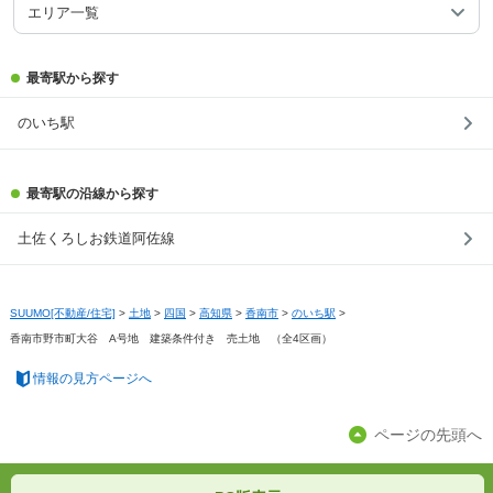
エリア一覧
最寄駅から探す
のいち駅
最寄駅の沿線から探す
土佐くろしお鉄道阿佐線
SUUMO[不動産/住宅]
>
土地
>
四国
>
高知県
>
香南市
>
のいち駅
>
香南市野市町大谷 A号地 建築条件付き 売土地 （全4区画）
情報の見方ページへ
ページの先頭へ