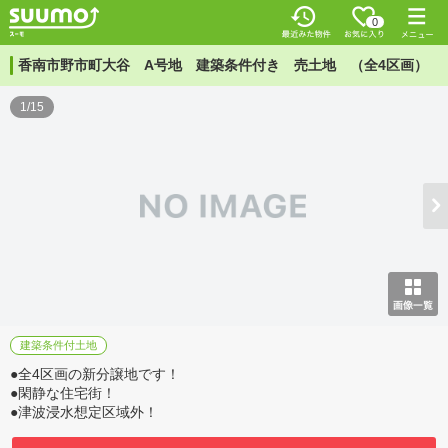
0
香南市野市町大谷 A号地 建築条件付き 売土地 （全4区画）
1/15
建築条件付土地
●全4区画の新分譲地です！
●閑静な住宅街！
●津波浸水想定区域外！