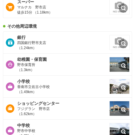
スーパー
マルナカ 野市店
徒歩15分 （1.18km）
その他周辺環境
銀行
四国銀行野市支店
（1.24km）
幼稚園・保育園
野市保育所
（1.3km）
小学校
香南市立佐古小学校
（1.49km）
ショッピングセンター
フジグラン 野市店
（1.62km）
中学校
野市中学校