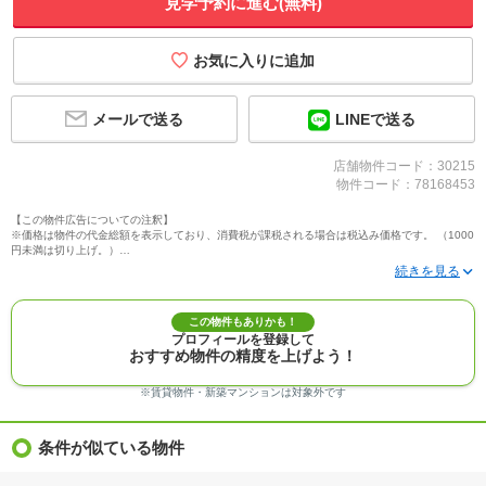
見学予約に進む(無料)
メールで送る
LINEで送る
店舗物件コード：30215
物件コード：78168453
【この物件広告についての注釈】
※価格は物件の代金総額を表示しており、消費税が課税される場合は税込み価格です。 （1000
円未満は切り上げ。）
※写真に写っている、またはパース（絵）や間取り図に描かれている家具や車などは、特にコ
メントがない場合、販売価格に含まれません。
※敷地権利が定期借地権のものは価格に権利金を含みます。
※建築条件付き土地価格には、建物価格は含まれません。
この物件もありかも！
※物件情報は、原則として情報提供日の２日前に最終確認した情報です。
プロフィールを登録して
※完成予想図はいずれも外構、植栽、外観等実際のものとは多少異なることがあります。
おすすめ物件の精度を上げよう！
※モデルルーム・モデルハウス・展示場・ショールームの画像の場合、今回販売の物件と異な
る場合があります。
※ＣＧ合成の画像の場合、実際とは多少異なる場合があります。
※賃貸物件・新築マンションは対象外です
※物件特徴：販売戸数が複数の物件は、全ての住戸に該当しない項目もあります。
※完成後１年以上を経過した未入居物件が掲載される場合があります。ご了承ください。
※新着：物件情報が「SUUMO」に掲載された日から１週間表示されます。
条件が似ている物件
※価格更新：物件価格が変更された日から１週間表示されます。
※販売予定物件はすべて、販売開始するまで契約または予約の申込みはできません。
※購入の前には物件内容や契約条件についてご自身で十分な確認をしていただくようにお願い