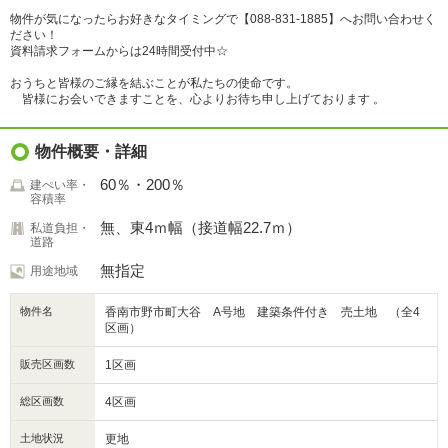
物件が気になったらお好きなタイミングで【088-831-1885】へお問い合わせく
ださい！
資料請求フォームからは24時間受付中☆
おうちと皆様のご縁を結ぶことが私たちの使命です。
皆様にお会いできますことを、心よりお待ち申し上げております 。
物件概要・詳細
60％・200％
建ぺい率・
容積率
無、東4ｍ幅（接道幅22.7ｍ）
私道負担・
道路
無指定
用途地域
物件名
香南市野市町大谷 A号地 建築条件付き 売土地 （全4
区画）
販売区画数
1区画
総区画数
4区画
土地状況
更地