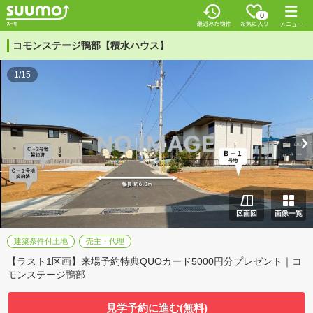
0
コモンステージ鴨部【積水ハウス】
1/15
建築条件付土地
売主・代理
【ラスト1区画】来場予約特典QUOカード5000円分プレゼント｜コ
モンステージ鴨部
見学予約に進む(無料)