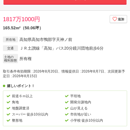
1817万1000円
165.52m²（50.06坪）
高知県高知市鴨部字天神ノ前
所在地
ＪＲ土讃線「高知」バス20分鏡川団地前歩6分
交通
土地の
所有権
権利形態
取引条件有効期限 : 2026年8月20日、情報提供日 : 2026年8月7日、次回更新予
定日 : 2026年8月15日
嬉しいポイント！
前道６ｍ以上
平坦地
角地
開発分譲地内
地盤調査済
山が見える
スーパー 徒歩10分以内
市街地が近い
整形地
小学校 徒歩10分以内