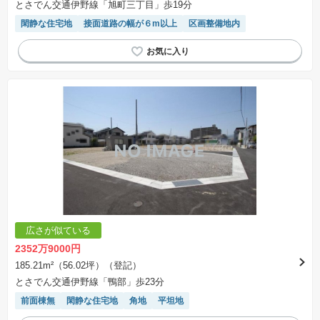
とさでん交通伊野線「旭町三丁目」歩19分
閑静な住宅地
接面道路の幅が６m以上
区画整備地内
広さが似ている
2352万9000円
185.21m²（56.02坪）（登記）
とさでん交通伊野線「鴨部」歩23分
前面棟無
閑静な住宅地
角地
平坦地