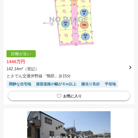
距離が近い
1440万円
142.14m²（登記）
とさでん交通伊野線「鴨部」歩15分
閑静な住宅地
接面道路の幅が６m以上
陽当り良好
平坦地