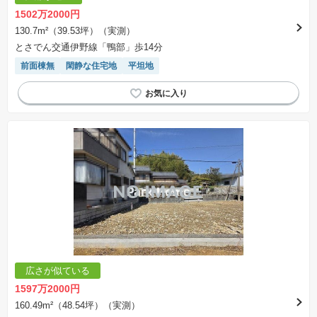
1502万2000円
130.7m²（39.53坪）（実測）
とさでん交通伊野線「鴨部」歩14分
前面棟無
閑静な住宅地
平坦地
広さが似ている
1597万2000円
160.49m²（48.54坪）（実測）