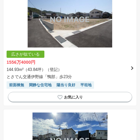
広さが似ている
1556万4000円
144.93m²（43.84坪）（登記）
とさでん交通伊野線「鴨部」歩23分
前面棟無
閑静な住宅地
陽当り良好
平坦地