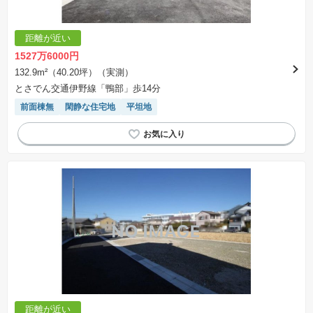
距離が近い
1527万6000円
132.9m²（40.20坪）（実測）
とさでん交通伊野線「鴨部」歩14分
前面棟無
閑静な住宅地
平坦地
距離が近い