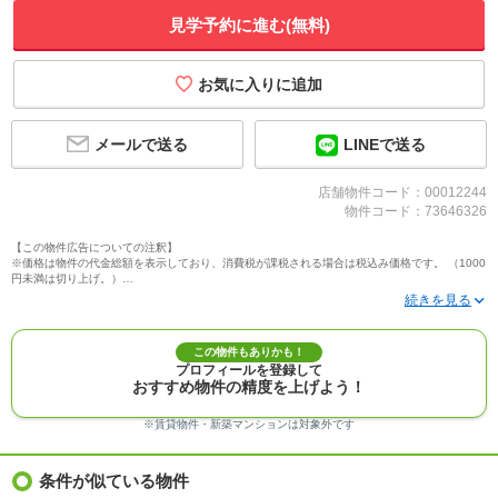
見学予約に進む(無料)
メールで送る
LINEで送る
店舗物件コード：00012244
物件コード：73646326
【この物件広告についての注釈】
※価格は物件の代金総額を表示しており、消費税が課税される場合は税込み価格です。 （1000
円未満は切り上げ。）
※写真に写っている、またはパース（絵）や間取り図に描かれている家具や車などは、特にコ
メントがない場合、販売価格に含まれません。
※敷地権利が定期借地権のものは価格に権利金を含みます。
※建築条件付き土地価格には、建物価格は含まれません。
この物件もありかも！
※物件情報は、原則として情報提供日の２日前に最終確認した情報です。
プロフィールを登録して
※完成予想図はいずれも外構、植栽、外観等実際のものとは多少異なることがあります。
おすすめ物件の精度を上げよう！
※モデルルーム・モデルハウス・展示場・ショールームの画像の場合、今回販売の物件と異な
る場合があります。
※ＣＧ合成の画像の場合、実際とは多少異なる場合があります。
※賃貸物件・新築マンションは対象外です
※物件特徴：販売戸数が複数の物件は、全ての住戸に該当しない項目もあります。
※完成後１年以上を経過した未入居物件が掲載される場合があります。ご了承ください。
※新着：物件情報が「SUUMO」に掲載された日から１週間表示されます。
条件が似ている物件
※価格更新：物件価格が変更された日から１週間表示されます。
※販売予定物件はすべて、販売開始するまで契約または予約の申込みはできません。