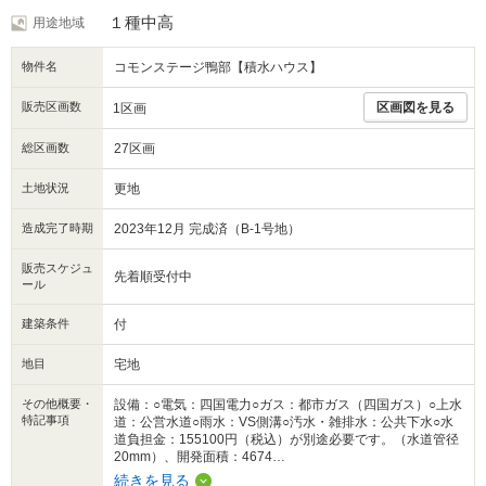
１種中高
用途地域
物件名
コモンステージ鴨部【積水ハウス】
販売区画数
区画図を見る
1区画
総区画数
27区画
土地状況
更地
造成完了時期
2023年12月 完成済（B-1号地）
販売スケジュ
先着順受付中
ール
建築条件
付
地目
宅地
その他概要・
設備：○電気：四国電力○ガス：都市ガス（四国ガス）○上水
特記事項
道：公営水道○雨水：VS側溝○汚水・雑排水：公共下水○水
道負担金：155100円（税込）が別途必要です。（水道管径
20mm）、開発面積：4674…
続きを見る