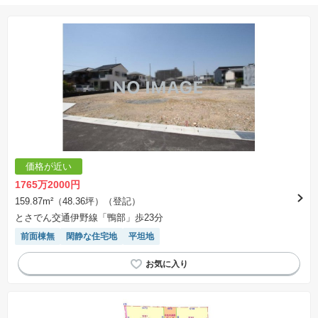
※購入の前には物件内容や契約条件についてご自身で十分な確認をしていただくようにお願い
いたします。
※建築条件土地の情報内に掲載されている、建物プラン例は、土地購入者の設計プランの参考
の一例であって、プランの採用可否は任意です。
※土地（建築条件なし）で「建物プラン例」が表記してある時、そのプラン例は特定の建築請
負会社によるもので、当該建築請負会社以外で建てた場合、同様のものが同価格で建てられる
とは限りません。また建築請負会社を特定するものではありません。
※建築条件付き土地とは、その土地に建築する建物の建築請負契約が、一定期間内に成立する
ことを条件として売買される土地のことをいいます。建築請負契約成立に向けて設計プランを
協議するため、土地購入者が自己の希望する建物の設計協議をするために必要な相当の期間の
交渉期間が設定され、その期間内で希望を満たすプランが実現できたかどうかにより結論を出
します。なお、この期間は概ね3ヶ月程度とされています。納得のいくプランが出来ず、建築請
負契約が成立しない場合、土地売買契約は白紙に戻り、土地契約にかかった代金（土地代金、
手付金など）は名目のいかんに関わらず、全て返却されます。
※課税対象物件の「価格」や「費用等」は消費税込みの「総額表示」で統一しています。
※「本体価格」とは、課税対象物件においては「消費税を除いた建物価格」と「土地価格」の
価格が近い
合計額を指します。
※課税対象物件は消費税込みの総額表示のため、不動産広告の販売価格には本体価格の金額は
1765万2000円
表示されておりません。
※取引にかかる費用：物件の契約手続き、決済、引き渡し時にかかる費用を表示しています。
159.87m²（48.36坪）（登記）
不動産会社によって表記有無が異なるため、ご自身で十分な確認をしていただくようにお願い
とさでん交通伊野線「鴨部」歩23分
いたします。
※掲載の省エネ性能ラベル内の物件・住棟・号室名称については最新のものに変更されている
前面棟無
閑静な住宅地
平坦地
場合があります。