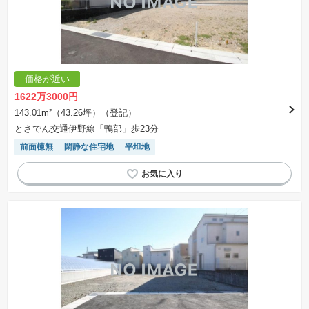
価格が近い
1622万3000円
143.01m²（43.26坪）（登記）
とさでん交通伊野線「鴨部」歩23分
前面棟無
閑静な住宅地
平坦地