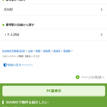
高知駅
最寄駅の沿線から探す
ＪＲ土讃線
SUUMO[不動産/住宅]
>
土地
>
四国
>
高知県
>
高知市
>
高知駅
>
コモンステージ鴨部【積水ハウス】
情報の見方ページへ
ページの先頭へ
PC版表示
SUUMOで物件を紹介したい