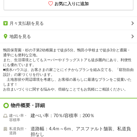
月々支払額を見る
地図を見る
鴨田保育園・杉の子第2幼稚園まで徒歩5分。鴨田小学校まで徒歩3分と通園・
通学にも便利な立地。
また、生活環境としてもスーパーやドラッグストアも徒歩圏内にあり、利便性
にも優れています。
■積水ハウスは、お客さまの家ごとにイチからプランを組み立てる、「邸別自由
設計」の家づくりを行います。
土地形状や周辺環境を考慮し、お客様の暮らしに最適なプランをご提案いた
します！
お住まいづくりに関する悩みや、些細なことでもお気軽にご相談ください。
物件概要・詳細
建ぺい率：70％/容積率：200％
建ぺい率・
容積率
道路幅：4.4ｍ～6ｍ、アスファルト舗装、私道負
私道負担・
道路
担なし