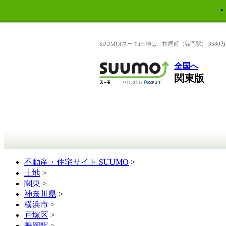
SUUMO(スーモ)土地は、柏尾町（舞岡駅） 35
全国へ
関東版
不動産・住宅サイト SUUMO
>
土地
>
関東
>
神奈川県
>
横浜市
>
戸塚区
>
舞岡駅
>