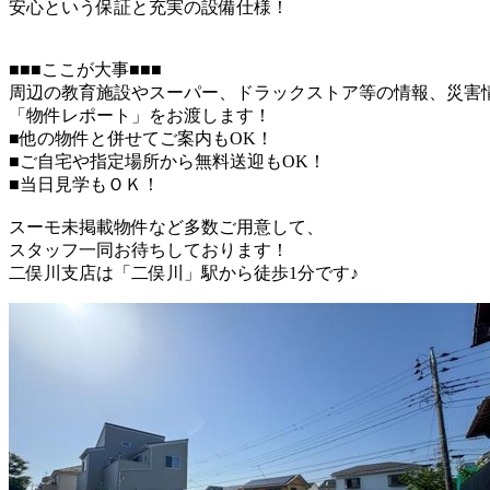
安心という保証と充実の設備仕様！
■■■ここが大事■■■
周辺の教育施設やスーパー、ドラックストア等の情報、災害
「物件レポート」をお渡します！
■他の物件と併せてご案内もOK！
■ご自宅や指定場所から無料送迎もOK！
■当日見学もＯＫ！
スーモ未掲載物件など多数ご用意して、
スタッフ一同お待ちしております！
二俣川支店は「二俣川」駅から徒歩1分です♪