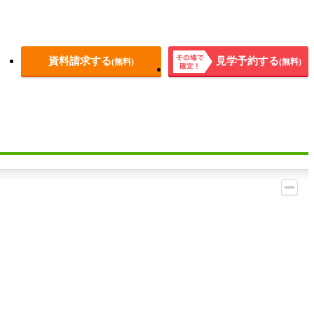
資料請求する
見学予約する
(無料)
(無料)
その場
で確
定！