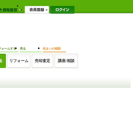
フォームする
売る
住まいの相談
地
リフォーム
売却査定
講座/相談