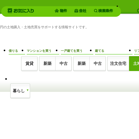
80万円の土地購入・土地売買をサポートする情報サイトです。
借りる
マンションを買う
一戸建てを買う
建てる
リ
賃貸
新築
中古
新築
中古
注文住宅
土
暮らし