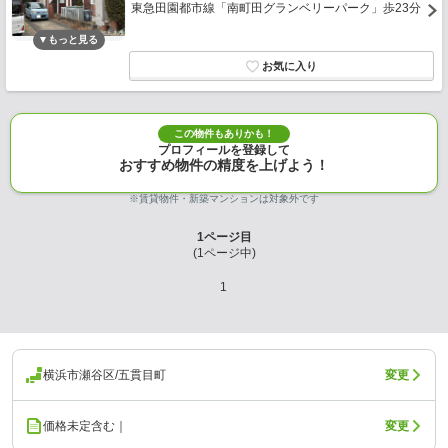
東急田園都市線「南町田グランベリーパーク」歩23分
この物件もありかも！
プロフィールを登録して
おすすめ物件の精度を上げよう！
※賃貸物件・新築マンションは対象外です
1
ページ目
(
1
ページ中)
1
横浜市瀬谷区/五貫目町
変更
価格未定含む｜
変更