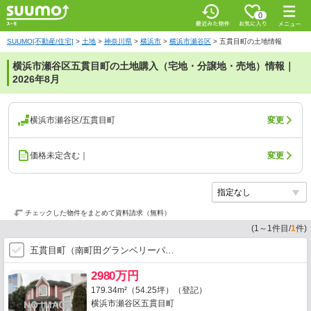
0
SUUMO[不動産/住宅]
>
土地
>
神奈川県
>
横浜市
>
横浜市瀬谷区
>
五貫目町の土地情報
横浜市瀬谷区五貫目町の土地購入（宅地・分譲地・売地）情報｜
2026年8月
横浜市瀬谷区/五貫目町
変更
価格未定含む｜
変更
チェックした物件をまとめて資料請求（無料）
(
1
～
1
件目/
1
件)
五貫目町（南町田グランベリーパ…
2980万円
179.34m²（54.25坪）（登記）
横浜市瀬谷区五貫目町