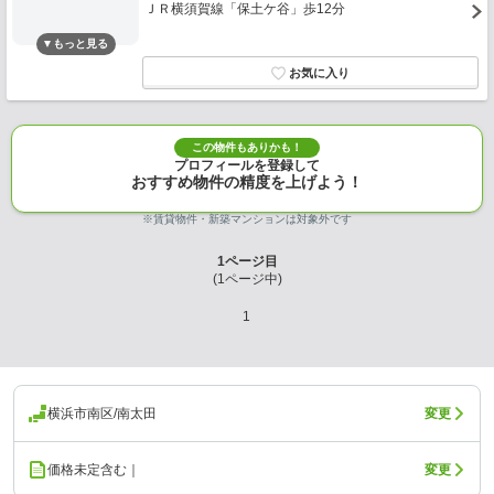
ＪＲ横須賀線「保土ケ谷」歩12分
この物件もありかも！
プロフィールを登録して
おすすめ物件の精度を上げよう！
※賃貸物件・新築マンションは対象外です
1
ページ目
(
1
ページ中)
1
横浜市南区/南太田
変更
価格未定含む｜
変更