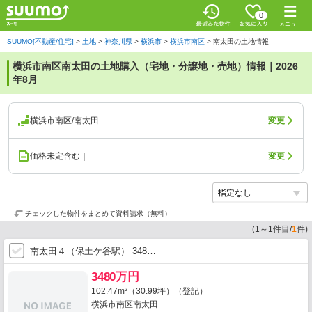
0
SUUMO[不動産/住宅]
>
土地
>
神奈川県
>
横浜市
>
横浜市南区
>
南太田の土地情報
横浜市南区南太田の土地購入（宅地・分譲地・売地）情報｜2026
年8月
横浜市南区/南太田
変更
価格未定含む｜
変更
チェックした物件をまとめて資料請求（無料）
(
1
～
1
件目/
1
件)
南太田４（保土ケ谷駅） 348…
3480万円
102.47m²（30.99坪）（登記）
横浜市南区南太田