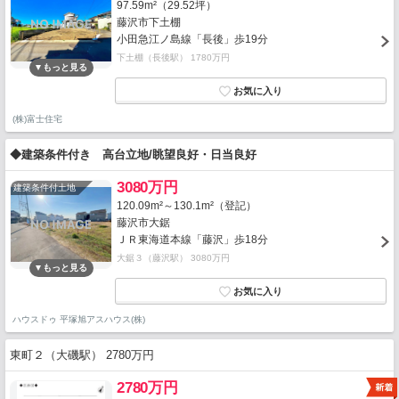
97.59m²（29.52坪）
藤沢市下土棚
小田急江ノ島線「長後」歩19分
下土棚（長後駅） 1780万円
(株)富士住宅
◆建築条件付き 高台立地/眺望良好・日当良好
3080万円
建築条件付土地
120.09m²～130.1m²（登記）
藤沢市大鋸
ＪＲ東海道本線「藤沢」歩18分
大鋸３（藤沢駅） 3080万円
ハウスドゥ 平塚旭アスハウス(株)
東町２（大磯駅） 2780万円
2780万円