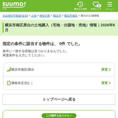
0
SUUMO[不動産/住宅]
>
土地
>
神奈川県
>
横浜市
>
横浜市南区
>
庚台の土地情報
横浜市南区庚台の土地購入（宅地・分譲地・売地）情報｜2026年8
月
指定の条件に該当する物件は、
0件
でした。
条件に一致する情報は見つかりませんでした。
再度条件を入力してください。
横浜市南区/庚台
変更
価格未定含む｜
変更
トップページへ戻る
この物件もありかも！