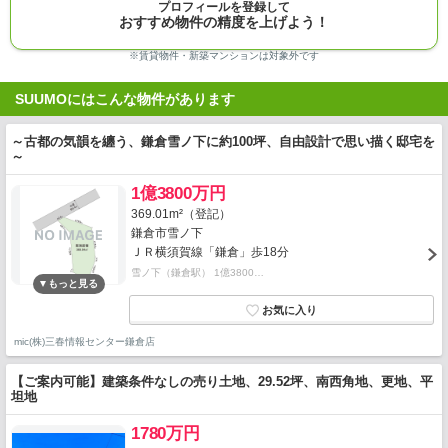
プロフィールを登録して
おすすめ物件の精度を上げよう！
※賃貸物件・新築マンションは対象外です
SUUMOにはこんな物件があります
～古都の気韻を纏う、鎌倉雪ノ下に約100坪、自由設計で思い描く邸宅を
～
1億3800万円
369.01m²（登記）
鎌倉市雪ノ下
ＪＲ横須賀線「鎌倉」歩18分
雪ノ下（鎌倉駅） 1億3800…
mic(株)三春情報センター鎌倉店
【ご案内可能】建築条件なしの売り土地、29.52坪、南西角地、更地、平
坦地
1780万円