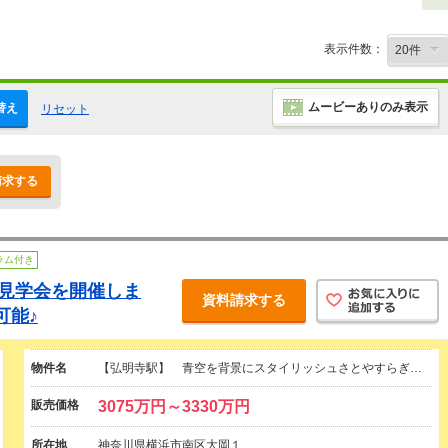
表示件数：
ムービーありのみ表示
替え
リセット
請求する
ラム付き
地見学会を開催しま
資料請求する
可能♪
物件名
【弘明寺駅】 青空を背景にスタイリッシュさとやすらぎ…
販売価格
3075万円～3330万円
所在地
神奈川県横浜市南区大岡１