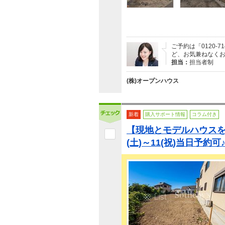
ご予約は「0120
ど、お気兼ねなく
担当：
担当者制
(株)オープンハウス
新着
購入サポート情報
コラム付き
【現地とモデルハウスを
(土)～11(祝)当日予約可