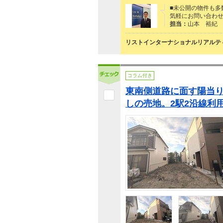
■未公開の物件も多
気軽にお問い合わ
担当：
山本 裕紀
リストインターナショナルリアルティ
コラム付き
東南側道路に面す陽当
しの売地。2駅2沿線利