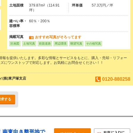
土地面積
379.87m
2
（114.91
坪単価
57.3万円／坪
坪）
建ぺい率・
60％・200％
容積率
掲載写真
おすすめ写真がそろってます
区画図
土地写真
前面道路
周辺環境
眺望写真
その他写真
情報を提供いたします。多彩な情報とサービスをもとに、購入・売却・リフォー
ーズにワンストップで対応します。お気軽にお問合せください！！
(株)東戸塚支店
0120-880258
請求する
分！南東向き整形地で