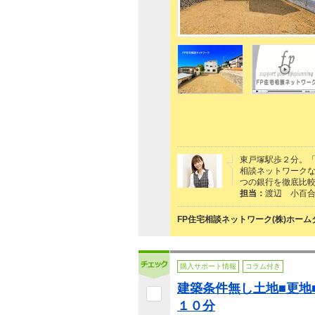
東戸塚駅歩２分。
相談ネットワーク
つの銀行を徹底比
担当：
渡辺 小百
FP住宅相談ネットワーク(株)ホー
購入サポート情報
コラム付き
建築条件無し土地■更地
１０分