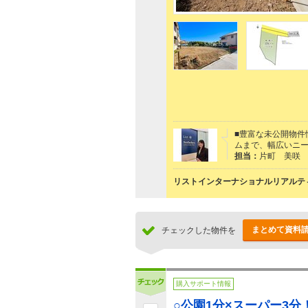
■豊富な未公開物件
ムまで、幅広いニ
担当：
片町 美咲
リストインターナショナルリアルティ
まとめて資料
チェックした物件を
購入サポート情報
○公園1分×スーパー3