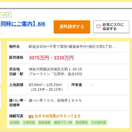
ラム付き
同時にご案内】8/8
資料請求する
♪
物件名
駅徒歩10分×子育て環境×建築条件付×南区大岡1丁目…
販売価格
3075万円・3330万円
所在地
神奈川県横浜市南区大岡１-34-16
沿線・駅
ブルーライン「弘明寺」徒歩10分
土地面積
83.46m
2
～129.33m
2
坪単価
-
（25.24坪～39.12坪）
建ぺい率・
建ぺい率７０％、容積率１６０％
容積率
掲載写真
おすすめ写真がそろってます
区画図
土地写真
前面道路
建築プラン例
周辺環境
その他写真