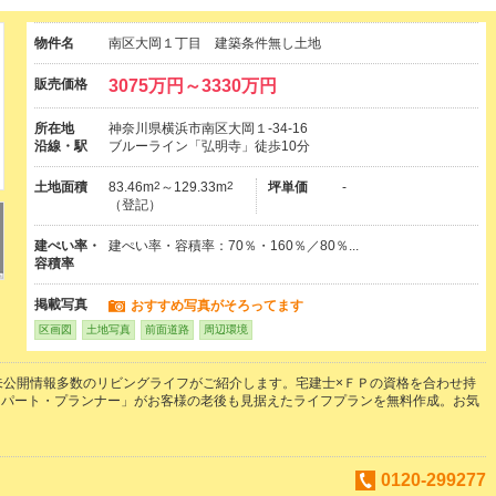
物件名
南区大岡１丁目 建築条件無し土地
販売価格
3075万円～3330万円
所在地
神奈川県横浜市南区大岡１-34-16
沿線・駅
ブルーライン「弘明寺」徒歩10分
土地面積
83.46m
2
～129.33m
2
坪単価
-
（登記）
建ぺい率・
建ぺい率・容積率：70％・160％／80％...
容積率
掲載写真
おすすめ写真がそろってます
区画図
土地写真
前面道路
周辺環境
未公開情報多数のリビングライフがご紹介します。宅建士×ＦＰの資格を合わせ持
スパート・プランナー」がお客様の老後も見据えたライフプランを無料作成。お気
。
0120-299277