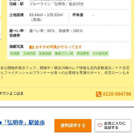
沿線・駅
ブルーライン「弘明寺」徒歩10分
土地面積
83.44m
2
～129.32m
2
坪単価
-
（実測）
建ぺい率・
建ペい率：60％、容積率：160％
容積率
掲載写真
おすすめ写真がそろってます
区画図
土地写真
前面道路
建築プラン例
周辺環境
その他写真
「未公開物件展示フェア」開催中！横浜川崎のレア情報を店内多数展示／ＦＰ住宅
ならファイナンシャルプランナーが各々のお客様を専属サポート。住宅ローンも８
較！
合
ムタウンよこはま
0120-694796
■「弘明寺」駅徒歩
資料請求する