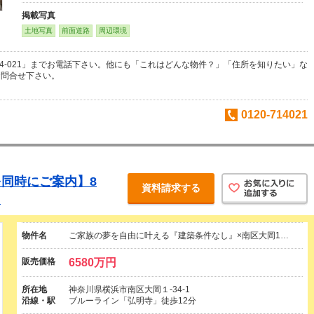
掲載写真
土地写真
前面道路
周辺環境
-714-021」までお電話下さい。他にも「これはどんな物件？」「住所を知りたい」な
お問合せ下さい。
0120-714021
同時にご案内】8
資料請求する
♪
物件名
ご家族の夢を自由に叶える『建築条件なし』×南区大岡1…
販売価格
6580万円
所在地
神奈川県横浜市南区大岡１-34-1
沿線・駅
ブルーライン「弘明寺」徒歩12分