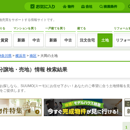
土地売買をサポートする情報サイトです。
りる
マンションを買う
一戸建てを買う
建てる
リフォーム
賃貸
新築
中古
新築
中古
注文住宅
土地
リフォ
神奈川県
>
横浜市
>
南区
> 大岡の土地
分譲地・売地）情報 検索結果
探しなら、SUUMO(スーモ)にお任せ下さい！あなたのご希望に合う土地情報を見
をご提供します。
1