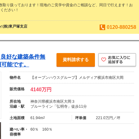
数取り扱っております！現地のご見学や資金のご相談など、同日で行えます！お
せください！
(株)東戸塚支店
0120-880258
り良好な建築条件無
資料請求する
用可能です。
物件名
【オープンハウスグループ】メルディア横浜市南区大岡
販売価格
4140万円
所在地
神奈川県横浜市南区大岡３
沿線・駅
ブルーライン「弘明寺」徒歩11分
土地面積
61.94m
2
坪単価
221.0万円／坪
建ぺい率・
60％ 160％
容積率