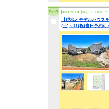
建築条件付土地
購入サポート情報
コ
【現地とモデルハウスを
(土)～11(祝)当日予約可