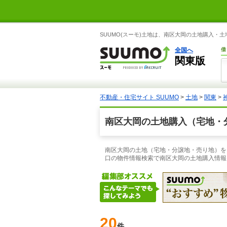
SUUMO(スーモ)土地は、南区大岡の土地購入・
全国へ
借
関東版
不動産・住宅サイト SUUMO
>
土地
>
関東
>
南区大岡の土地購入（宅地・
南区大岡の土地（宅地・分譲地・売り地）をお
口の物件情報検索で南区大岡の土地購入情報
20
件