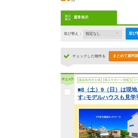
通常表示
並び
並び替え：
まとめて資料
チェックした物件を
建築条件付土地
購入サポート情報
コ
■8（土）9（日）は現
す♪モデルハウスも見学