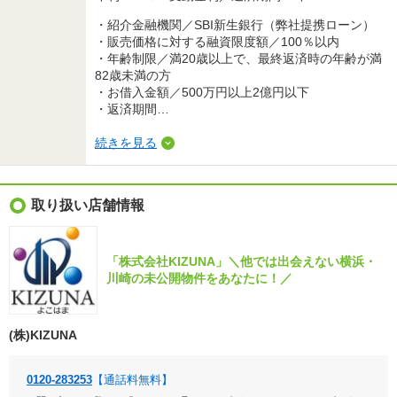
・紹介金融機関／SBI新生銀行（弊社提携ローン）
・販売価格に対する融資限度額／100％以内
・年齢制限／満20歳以上で、最終返済時の年齢が満
82歳未満の方
・お借入金額／500万円以上2億円以下
・返済期間…
続きを見る
取り扱い店舗情報
「株式会社KIZUNA」＼他では出会えない横浜・
川崎の未公開物件をあなたに！／
(株)KIZUNA
0120-283253
【通話料無料】