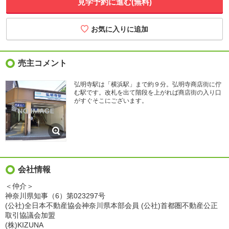
見学予約に進む(無料)
売主コメント
弘明寺駅は「横浜駅」まで約９分。弘明寺商店街に佇
む駅です。改札を出て階段を上がれば商店街の入り口
がすぐそこにございます。
会社情報
＜仲介＞
神奈川県知事（6）第023297号
(公社)全日本不動産協会神奈川県本部会員 (公社)首都圏不動産公正
取引協議会加盟
(株)KIZUNA