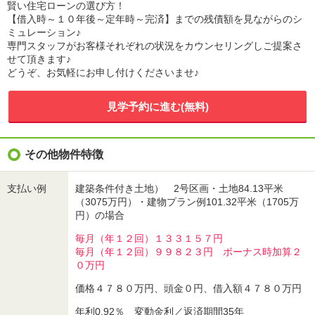
賢い住宅ローンの選び方！
【借入時～１０年後～定年時～完済】までの残債額を見ながらのシ
ミュレーション♪
専門スタッフがお客様それぞれの状況をカウンセリングしご提案さ
せて頂きます♪
どうぞ、お気軽にお申し付けくださいませ♪
見学予約に進む(無料)
その他物件特徴
支払い例
建築条件付き土地） 2号区画・土地84.13平米
（3075万円）・建物プラン例101.32平米（1705万
円）の場合
毎月（年１２回）１３３１５７円
毎月（年１２回）９９８２３円 ボーナス時加算２
０万円
価格４７８０万円、頭金０円、借入額４７８０万円
年利0.92％ 変動金利／返済期間35年