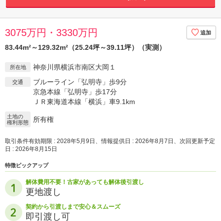
3075万円・3330万円
83.44m²～129.32m²（25.24坪～39.11坪）（実測）
神奈川県横浜市南区大岡１
所在地
ブルーライン「弘明寺」歩9分
交通
京急本線「弘明寺」歩17分
ＪＲ東海道本線「横浜」車9.1km
土地の
所有権
権利形態
取引条件有効期限 : 2028年5月9日、情報提供日 : 2026年8月7日、次回更新予定
日 : 2026年8月15日
特徴ピックアップ
解体費用不要！古家があっても解体後引渡し
更地渡し
契約から引渡しまで安心＆スムーズ
即引渡し可