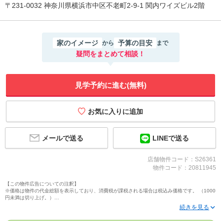
〒231-0032 神奈川県横浜市中区不老町2-9-1 関内ワイズビル2階
家のイメージ
予算の目安
から
まで
疑問をまとめて相談！
見学予約に進む(無料)
メールで送る
LINEで送る
店舗物件コード：S26361
物件コード：20811945
【この物件広告についての注釈】
※価格は物件の代金総額を表示しており、消費税が課税される場合は税込み価格です。 （1000
円未満は切り上げ。）
※写真に写っている、またはパース（絵）や間取り図に描かれている家具や車などは、特にコ
メントがない場合、販売価格に含まれません。
※敷地権利が定期借地権のものは価格に権利金を含みます。