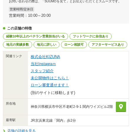
お問い合わせの際は、「SUUMOを見て」とお伝えいただくとスムーズです。
営業時間/定休日
営業時間：10:00～20:00
この店舗の特徴
経験10年以上のベテラン営業担当がいる
フットワークに自信あり
地元の実績多数
地元に詳しい
ローン相談可
アフターサービスあり
関連リンク
株式会社KIZUNA
当社Instagraｍ
スタッフ紹介
未公開物件はこちら！
ローン審査通せます！
(別のサイトに移動します)
所在地
神奈川県横浜市中区不老町2-9-1 関内ワイズビル2階
最寄駅
JR京浜東北線「関内」歩2分
店舗の詳細を見る