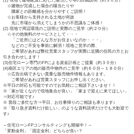
(1) 現地で建物配置に応じた陽当たり等の詳細説明（約３０分）
☆建物が完成した場合の陽当たりや
隣家との距離感を分かりやすくご説明！
☆お客様から支持される土地が何故
先に市場から消えてしまうかの不思議をご体感！
(2) 現地で周辺環境のご説明と実際のご見学（約２０分）
☆その他無料のサービスとして・・・
「ご近所にはどんな方がお住まいなのか・・・」
などのご不安を事前に解消！現地ご見学の際、
ご希望があれば弊社営業スタッフが実際に近隣の住民の方とお
引き合わせします！
(3)住宅ローン専門のFPによる資金計画とご提案（約３０分）
(4)南区エリアの他の販売中物件のご見学（約６０分～１８０分）
☆広告出稿できない貴重な販売物件情報もあります。
ご希望があれば営業スタッフにお申し出ください。
※平日の対応も可能ですのでお気軽にご相談下さいませ！！
※「家が近くなので現地集合が良い」「家まで迎えに来てほしい」
⇒対応可能です♪
※ 普段ご多忙な方⇒平日、お仕事帰りのご相談も承ります♪
※「取り急ぎ資料だけ欲しい」のような資料請求だけでも大歓迎で
す♪
～住宅ローンFPコンサルティングも開催中！～
「変動金利」「固定金利」どちらが良い？