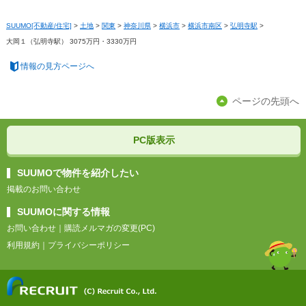
SUUMO[不動産/住宅]
>
土地
>
関東
>
神奈川県
>
横浜市
>
横浜市南区
>
弘明寺駅
>
大岡１（弘明寺駅） 3075万円・3330万円
情報の見方ページへ
ページの先頭へ
PC版表示
SUUMOで物件を紹介したい
掲載のお問い合わせ
SUUMOに関する情報
お問い合わせ
｜
購読メルマガの変更(PC)
利用規約
｜
プライバシーポリシー