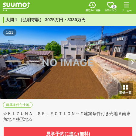
0
大岡１（弘明寺駅） 3075万円・3330万円
1/21
建築条件付土地
☆ＫＩＺＵＮＡ ＳＥＬＥＣＴＩＯＮ～＃建築条件付き売地＃南東
角地＃整形地☆
見学予約に進む(無料)