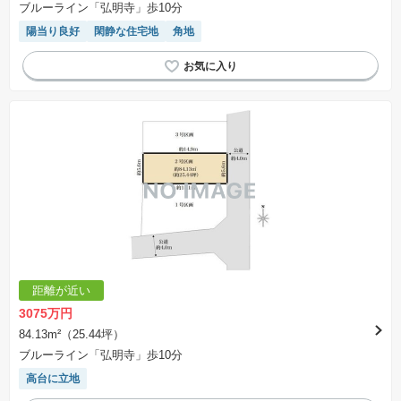
ブルーライン「弘明寺」歩10分
いたします。
※掲載の省エネ性能ラベル内の物件・住棟・号室名称については最新のものに変更されている
陽当り良好
閑静な住宅地
角地
場合があります。
距離が近い
3075万円
84.13m²（25.44坪）
ブルーライン「弘明寺」歩10分
高台に立地