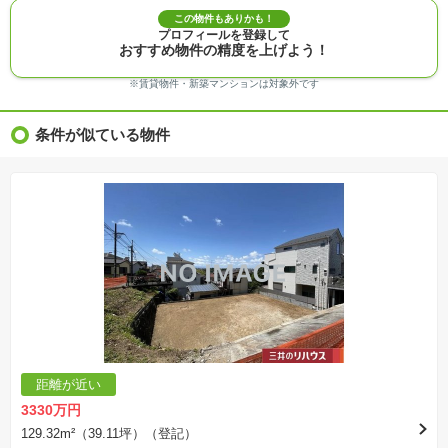
※建築条件付き土地価格には、建物価格は含まれません。
この物件もありかも！
※物件情報は、原則として情報提供日の２日前に最終確認した情報です。
プロフィールを登録して
※完成予想図はいずれも外構、植栽、外観等実際のものとは多少異なることがあります。
おすすめ物件の精度を上げよう！
※モデルルーム・モデルハウス・展示場・ショールームの画像の場合、今回販売の物件と異な
る場合があります。
※ＣＧ合成の画像の場合、実際とは多少異なる場合があります。
※賃貸物件・新築マンションは対象外です
※物件特徴：販売戸数が複数の物件は、全ての住戸に該当しない項目もあります。
※完成後１年以上を経過した未入居物件が掲載される場合があります。ご了承ください。
※新着：物件情報が「SUUMO」に掲載された日から１週間表示されます。
条件が似ている物件
※価格更新：物件価格が変更された日から１週間表示されます。
※販売予定物件はすべて、販売開始するまで契約または予約の申込みはできません。
※購入の前には物件内容や契約条件についてご自身で十分な確認をしていただくようにお願い
いたします。
※建築条件土地の情報内に掲載されている、建物プラン例は、土地購入者の設計プランの参考
の一例であって、プランの採用可否は任意です。
※土地（建築条件なし）で「建物プラン例」が表記してある時、そのプラン例は特定の建築請
負会社によるもので、当該建築請負会社以外で建てた場合、同様のものが同価格で建てられる
とは限りません。また建築請負会社を特定するものではありません。
※建築条件付き土地とは、その土地に建築する建物の建築請負契約が、一定期間内に成立する
ことを条件として売買される土地のことをいいます。建築請負契約成立に向けて設計プランを
協議するため、土地購入者が自己の希望する建物の設計協議をするために必要な相当の期間の
交渉期間が設定され、その期間内で希望を満たすプランが実現できたかどうかにより結論を出
します。なお、この期間は概ね3ヶ月程度とされています。納得のいくプランが出来ず、建築請
負契約が成立しない場合、土地売買契約は白紙に戻り、土地契約にかかった代金（土地代金、
手付金など）は名目のいかんに関わらず、全て返却されます。
※課税対象物件の「価格」や「費用等」は消費税込みの「総額表示」で統一しています。
※「本体価格」とは、課税対象物件においては「消費税を除いた建物価格」と「土地価格」の
距離が近い
合計額を指します。
※課税対象物件は消費税込みの総額表示のため、不動産広告の販売価格には本体価格の金額は
3330万円
表示されておりません。
※取引にかかる費用：物件の契約手続き、決済、引き渡し時にかかる費用を表示しています。
129.32m²（39.11坪）（登記）
不動産会社によって表記有無が異なるため、ご自身で十分な確認をしていただくようにお願い