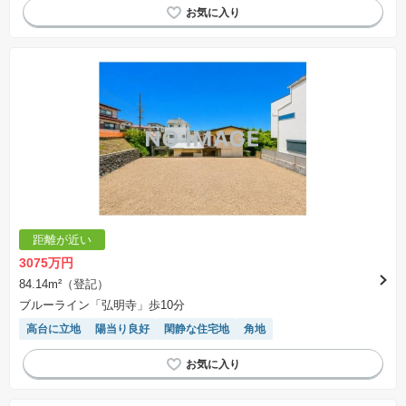
距離が近い
3075万円
84.14m²（登記）
ブルーライン「弘明寺」歩10分
高台に立地
陽当り良好
閑静な住宅地
角地