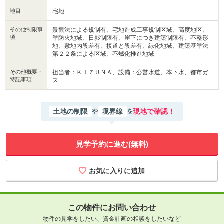
地目
宅地
その他制限事
景観法による規制有、宅地造成工事規制区域、高度地区、
項
準防火地域、日影制限有、崖下につき建築制限有、不整形
地、敷地内段差有、接道と段差有、緑化地域、建築基準法
第２２条による区域、不燃化推進地域
その他概要・
担当者：ＫＩＺＵＮＡ、設備：公営水道、本下水、都市ガ
特記事項
ス
土地の制限
境界線
現地で確認！
や
を
見学予約に進む(無料)
この物件にお問い合わせ
物件の見学をしたい、資金計画の相談をしたいなど