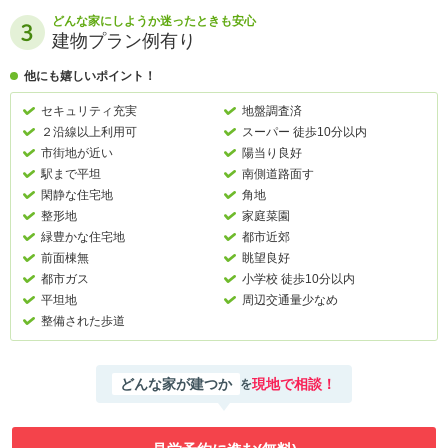
どんな家にしようか迷ったときも安心
建物プラン例有り
他にも嬉しいポイント！
セキュリティ充実
地盤調査済
２沿線以上利用可
スーパー 徒歩10分以内
市街地が近い
陽当り良好
駅まで平坦
南側道路面す
閑静な住宅地
角地
整形地
家庭菜園
緑豊かな住宅地
都市近郊
前面棟無
眺望良好
都市ガス
小学校 徒歩10分以内
平坦地
周辺交通量少なめ
整備された歩道
どんな家が建つか
現地で相談！
を