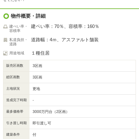
物件概要・詳細
建ペい率：70％、容積率：160％
建ぺい率・
容積率
道路幅：4ｍ、アスファルト舗装
私道負担・
道路
１種住居
用途地域
販売区画数
3区画
総区画数
3区画
土地状況
更地
造成完了時期
-
最多価格帯
3000万円台（2区画）
引き渡し時期
即引渡し可
建築条件
付