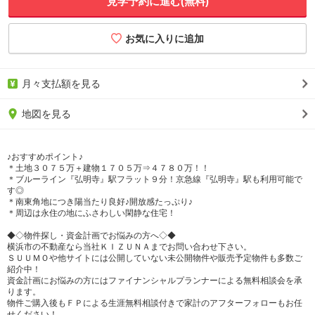
見学予約に進む(無料)
月々支払額を見る
地図を見る
♪おすすめポイント♪
＊土地３０７５万＋建物１７０５万⇒４７８０万！！
＊ブルーライン『弘明寺』駅フラット９分！京急線『弘明寺』駅も利用可能で
す◎
＊南東角地につき陽当たり良好♪開放感たっぷり♪
＊周辺は永住の地にふさわしい閑静な住宅！
◆◇物件探し・資金計画でお悩みの方へ◇◆
横浜市の不動産なら当社ＫＩＺＵＮＡまでお問い合わせ下さい。
ＳＵＵＭＯや他サイトには公開していない未公開物件や販売予定物件も多数ご
紹介中！
資金計画にお悩みの方にはファイナンシャルプランナーによる無料相談会を承
ります。
物件ご購入後もＦＰによる生涯無料相談付きで家計のアフターフォローもお任
せください！