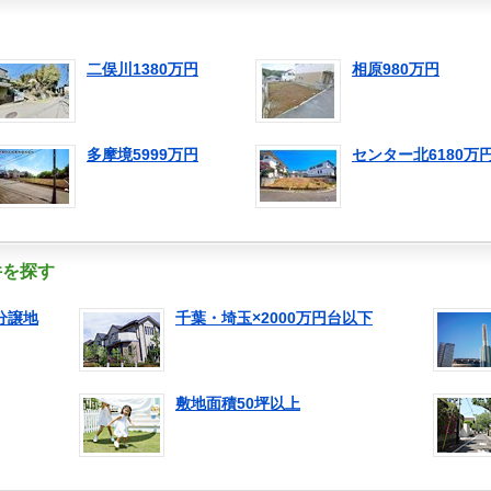
二俣川1380万円
相原980万円
多摩境5999万円
センター北6180万
件を探す
分譲地
千葉・埼玉×2000万円台以下
敷地面積50坪以上