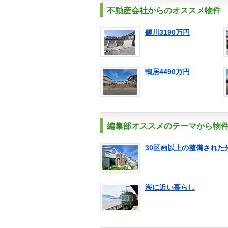
不動産会社からのオススメ物件
鶴川3190万円
鴨居4490万円
編集部オススメのテーマから物
30区画以上の整備された
海に近い暮らし