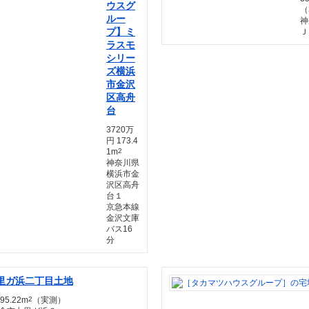
ウスグ
（
ルー
神
プ】ミ
Ｊ
ラスモ
シリー
ズ横浜
市金沢
区高舟
台
3720万
円 173.4
1m
2
神奈川県
横浜市金
沢区高舟
台１
京急本線
金沢文庫
バス16
分
里ガ浜二丁目土地
95.22m
2
（実測）