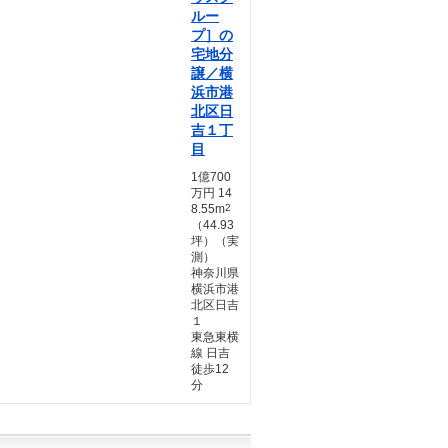
ルー
プ］の
宅地分
譲／横
浜市港
北区日
吉１丁
目
1億700
万円 14
8.55m
2
（44.93
坪）（実
測）
神奈川県
横浜市港
北区日吉
１
東急東横
線 日吉
徒歩12
分