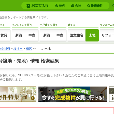
土地売買をサポートする情報サイトです。
りる
マンションを買う
一戸建てを買う
建てる
リフォーム
賃貸
新築
中古
新築
中古
注文住宅
土地
リフォ
神奈川県
>
横浜市
>
緑区
> 中山の土地
分譲地・売地）情報 検索結果
探しなら、SUUMO(スーモ)にお任せ下さい！あなたのご希望に合う土地情報を見
をご提供します。