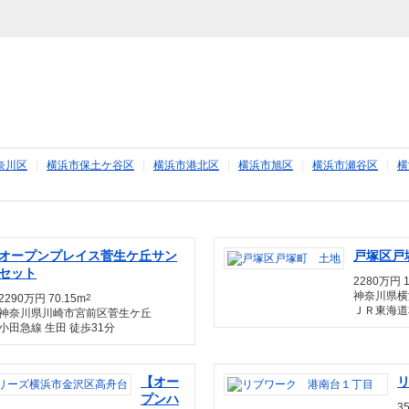
奈川区
|
横浜市保土ケ谷区
|
横浜市港北区
|
横浜市旭区
|
横浜市瀬谷区
|
横
オープンプレイス菅生ケ丘サン
戸塚区戸
セット
2280万円 1
神奈川県横
2290万円 70.15m
2
ＪＲ東海道
神奈川県川崎市宮前区菅生ケ丘
小田急線 生田 徒歩31分
【オー
プンハ
3