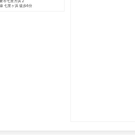
倉市七里ガ浜２
線 七里ヶ浜 徒歩6分