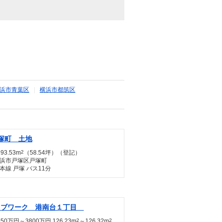
浜市青葉区
|
横浜市都筑区
塚町 土地
93.53m
2
（58.54坪）（登記）
浜市戸塚区戸塚町
本線 戸塚 バス11分
リブワーク 港南台１丁目
550万円～3800万円 126.23m
2
～126.32m
2