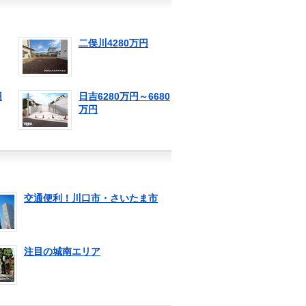
二俣川4280万円
円
日吉6280万円～6680
万円
交通便利！川口市・さいたま市
注目の城南エリア