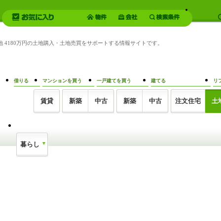
地 4180万円の土地購入・土地売買をサポートする情報サイトです。
借りる
マンションを買う
一戸建てを買う
建てる
リ
賃貸
新築
中古
新築
中古
注文住宅
土
暮らし