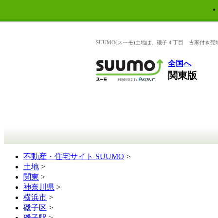
SUUMO(スーモ)土地は、磯子４丁目 古家付き売
全国へ
関東版
不動産・住宅サイト SUUMO
>
土地
>
関東
>
神奈川県
>
横浜市
>
磯子区
>
磯子駅
>