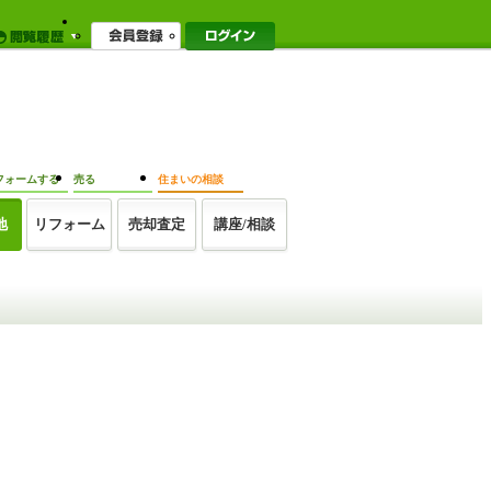
フォームする
売る
住まいの相談
地
リフォーム
売却査定
講座/相談