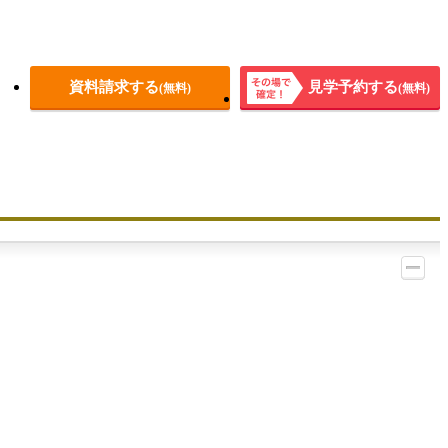
資料請求する
見学予約する
(無料)
(無料)
その場
で確
定！