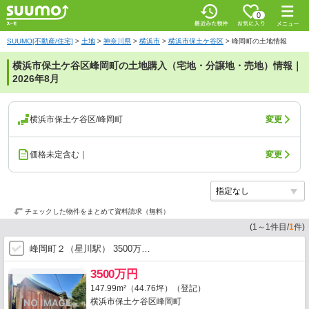
0
SUUMO[不動産/住宅]
>
土地
>
神奈川県
>
横浜市
>
横浜市保土ケ谷区
>
峰岡町の土地情報
横浜市保土ケ谷区峰岡町の土地購入（宅地・分譲地・売地）情報｜
2026年8月
横浜市保土ケ谷区/峰岡町
変更
価格未定含む｜
変更
チェックした物件をまとめて資料請求（無料）
(
1
～
1
件目/
1
件)
峰岡町２（星川駅） 3500万…
3500万円
147.99m²（44.76坪）（登記）
横浜市保土ケ谷区峰岡町