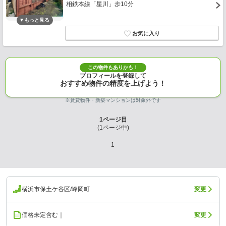
相鉄本線「星川」歩10分
この物件もありかも！
プロフィールを登録して
おすすめ物件の精度を上げよう！
※賃貸物件・新築マンションは対象外です
1
ページ目
(
1
ページ中)
1
横浜市保土ケ谷区/峰岡町
変更
価格未定含む｜
変更